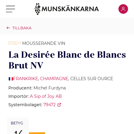
Klicka för
Klicka för meny
TILLBAKA
MOUSSERANDE VIN
La Desirée Blanc de Blancs
Brut NV
FRANKRIKE
,
CHAMPAGNE
, CELLES SUR OURCE
Producent:
Michel Furdyna
Importör:
A Sip of Joy AB
Systembolaget:
79472
BETYG