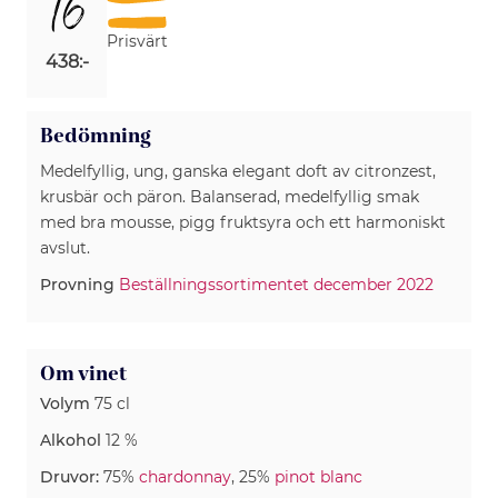
16
Prisvärt
438:-
Bedömning
Medelfyllig, ung, ganska elegant doft av citronzest,
krusbär och päron. Balanserad, medelfyllig smak
med bra mousse, pigg fruktsyra och ett harmoniskt
avslut.
Provning
Beställningssortimentet december 2022
Om vinet
Volym
75 cl
Alkohol
12 %
Druvor:
75%
chardonnay
, 25%
pinot blanc