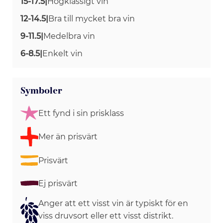
15-17.5
|
Högklassigt vin
12-14.5
|
Bra till mycket bra vin
9-11.5
|
Medelbra vin
6-8.5
|
Enkelt vin
Symboler
Ett fynd i sin prisklass
Mer än prisvärt
Prisvärt
Ej prisvärt
Anger att ett visst vin är typiskt för en
viss druvsort eller ett visst distrikt.