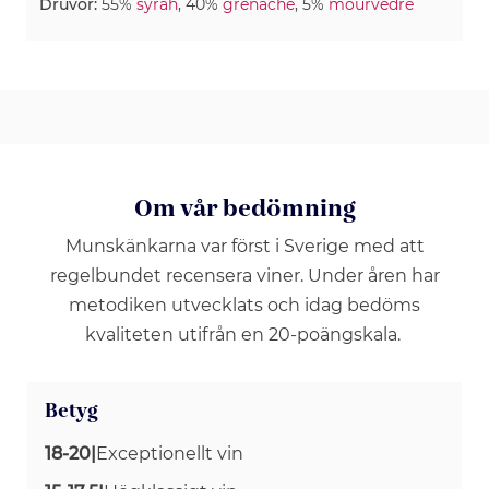
Druvor:
55%
syrah
, 40%
grenache
, 5%
mourvèdre
Om vår bedömning
Munskänkarna var först i Sverige med att
regelbundet recensera viner. Under åren har
metodiken utvecklats och idag bedöms
kvaliteten utifrån en 20-poängskala.
Betyg
18-20
|
Exceptionellt vin