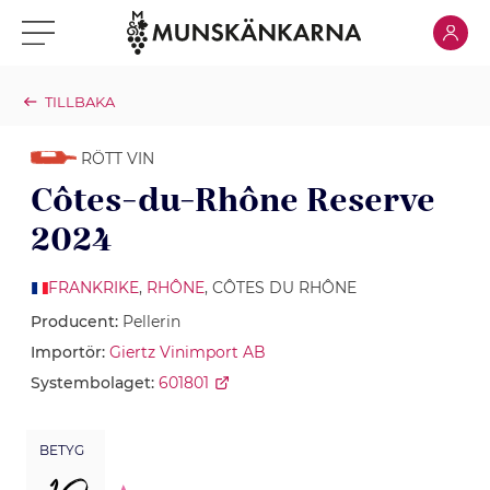
Klicka för
Klicka för meny
TILLBAKA
RÖTT VIN
Côtes-du-Rhône Reserve
2024
FRANKRIKE
,
RHÔNE
, CÔTES DU RHÔNE
Producent:
Pellerin
Importör:
Giertz Vinimport AB
Systembolaget:
601801
BETYG