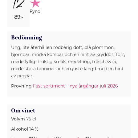
12
Fynd
89:-
Bedömning
Ung, lite återhållen rödbärig doft, blå plommon,
björnbär, mörka körsbär och en hint av kryddor. Torr,
medelfyllig, fruktig smak, medelhög, fräsch syra,
medelstora tanniner och en juste längd med en hint
av peppar.
Provning
Fast sortiment – nya årgångar juli 2026
Om vinet
Volym
75 cl
Alkohol
14 %