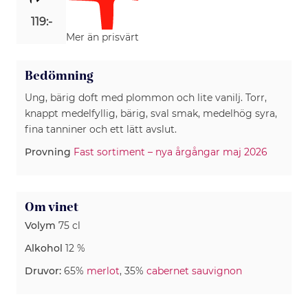
119:-
Mer än prisvärt
Bedömning
Ung, bärig doft med plommon och lite vanilj. Torr,
knappt medelfyllig, bärig, sval smak, medelhög syra,
fina tanniner och ett lätt avslut.
Provning
Fast sortiment – nya årgångar maj 2026
Om vinet
Volym
75 cl
Alkohol
12 %
Druvor:
65%
merlot
, 35%
cabernet sauvignon