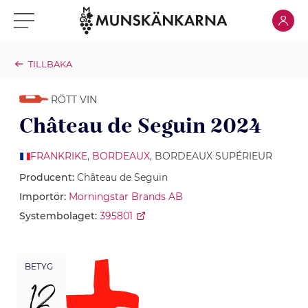
Klicka för
Klicka för meny
TILLBAKA
RÖTT VIN
Château de Seguin 2024
FRANKRIKE
,
BORDEAUX
, BORDEAUX SUPÉRIEUR
Producent:
Château de Seguin
Importör:
Morningstar Brands AB
Systembolaget:
395801
BETYG
12