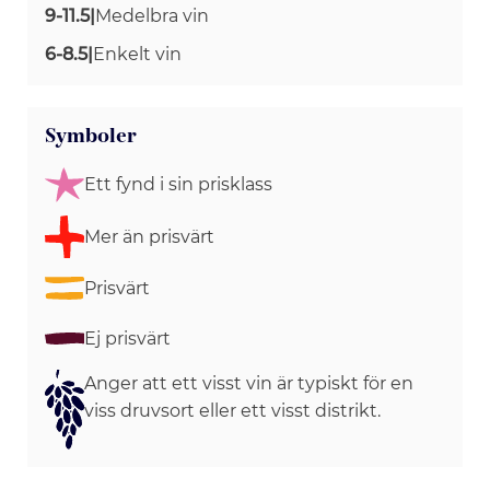
9-11.5
|
Medelbra vin
6-8.5
|
Enkelt vin
Symboler
Ett fynd i sin prisklass
Mer än prisvärt
Prisvärt
Ej prisvärt
Anger att ett visst vin är typiskt för en
viss druvsort eller ett visst distrikt.