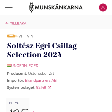
Klicka för
Klicka för meny
TILLBAKA
VITT VIN
Soltész Egri Csillag
Selection 2024
UNGERN
,
EGER
Producent:
Ostorosbor Zrt
Importör:
Brandpartners AB
Systembolaget:
92149
BETYG