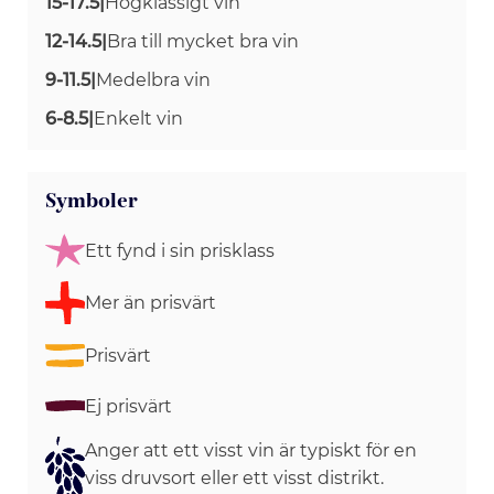
15-17.5
|
Högklassigt vin
12-14.5
|
Bra till mycket bra vin
9-11.5
|
Medelbra vin
6-8.5
|
Enkelt vin
Symboler
Ett fynd i sin prisklass
Mer än prisvärt
Prisvärt
Ej prisvärt
Anger att ett visst vin är typiskt för en
viss druvsort eller ett visst distrikt.