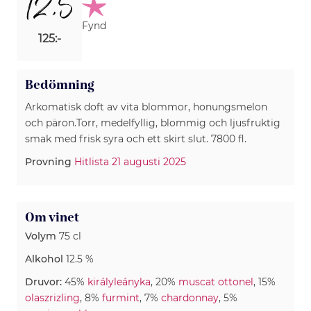
12,5
Fynd
125:-
Bedömning
Arkomatisk doft av vita blommor, honungsmelon
och päron.Torr, medelfyllig, blommig och ljusfruktig
smak med frisk syra och ett skirt slut. 7800 fl.
Provning
Hitlista 21 augusti 2025
Om vinet
Volym
75 cl
Alkohol
12.5 %
Druvor:
45%
királyleányka
, 20%
muscat ottonel
, 15%
olaszrizling
, 8%
furmint
, 7%
chardonnay
, 5%