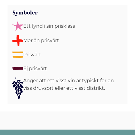
Symboler
Ett fynd i sin prisklass
Mer än prisvärt
Prisvärt
Ej prisvärt
Anger att ett visst vin är typiskt för en
viss druvsort eller ett visst distrikt.