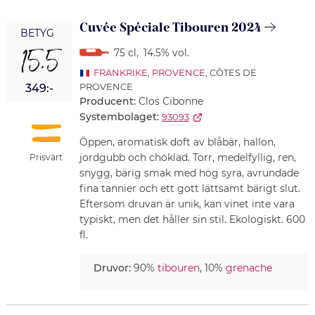
Cuvée Spéciale Tibouren 2024
BETYG
15,5
75 cl
,
14.5% vol.
FRANKRIKE
,
PROVENCE
, CÔTES DE
PROVENCE
349:-
Producent:
Clos Cibonne
Systembolaget:
93093
Öppen, aromatisk doft av blåbär, hallon,
jordgubb och choklad. Torr, medelfyllig, ren,
Prisvärt
snygg, bärig smak med hög syra, avrundade
fina tannier och ett gott lättsamt bärigt slut.
Eftersom druvan är unik, kan vinet inte vara
typiskt, men det håller sin stil. Ekologiskt. 600
fl.
Druvor:
90%
tibouren
, 10%
grenache