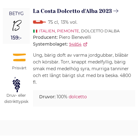
La Costa Dolcetto d'Alba 2023
BETYG
13
75 cl
,
13% vol.
ITALIEN
,
PIEMONTE
, DOLCETTO D'ALBA
Producent:
Piero Benevelli
159:-
Systembolaget:
94854
Ung, bärig doft av varma jordgubbar, blåbär
och körsbär. Torr, knappt medelfyllig, bärig
Prisvärt
smak med medelhög syra, murriga tanniner
och ett långt bärigt slut med bra beska. 4800
fl.
Druv- eller
Druvor:
100%
dolcetto
distrikttypisk