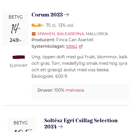
Corum 2023
BETYG
14
75 cl
,
13% vol.
SPANIEN
,
BALEARERNA
, MALLORCA
Producent:
Finca Can Axartell
249:-
Systembolaget:
93962
Ung, öppen doft med gul frukt, blommor, kalk
och gräs. Torr, medelfyllig smak med hög syra
Ej prisvärt
och ett gräsigt avslut med viss beska.
Ekologiskt. 600 fl.
Druvor:
100%
malvasia
Soltész Egri Csillag Selection
BETYG
2024