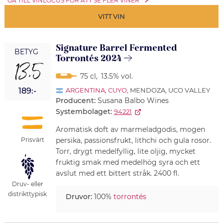
GÅ TILL VINLOCUS FÖR ATT SE FLER VINER
VITT VIN
Signature Barrel Fermented
BETYG
Torrontés 2024
13,5
75 cl
,
13.5% vol.
189:-
ARGENTINA
,
CUYO
, MENDOZA, UCO VALLEY
Producent:
Susana Balbo Wines
Systembolaget:
94221
Aromatisk doft av marmeladgodis, mogen
Prisvärt
persika, passionsfrukt, lithchi och gula rosor.
Torr, drygt medelfyllig, lite oljig, mycket
fruktig smak med medelhög syra och ett
avslut med ett bittert stråk. 2400 fl.
Druv- eller
distrikttypisk
Druvor:
100%
torrontés