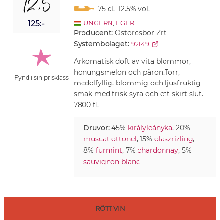
12,5
75 cl
,
12.5% vol.
125:-
UNGERN
,
EGER
Producent:
Ostorosbor Zrt
Systembolaget:
92149
Arkomatisk doft av vita blommor,
honungsmelon och päron.Torr,
Fynd i sin prisklass
medelfyllig, blommig och ljusfruktig
smak med frisk syra och ett skirt slut.
7800 fl.
Druvor:
45%
királyleányka
, 20%
muscat ottonel
, 15%
olaszrizling
,
8%
furmint
, 7%
chardonnay
, 5%
sauvignon blanc
RÖTT VIN