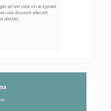
er att ett visst vin är typiskt
 en viss druvsort eller ett
st distrikt.
na
det.