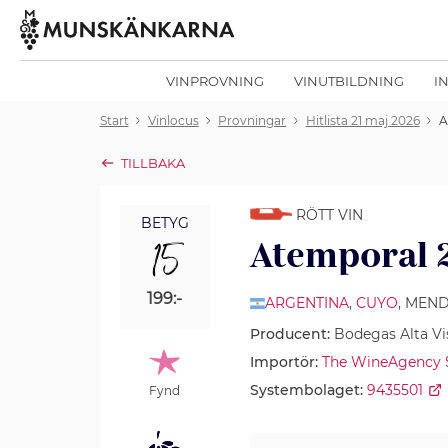
VINPROVNING
VINUTBILDNING
I
Start
Vinlocus
Provningar
Hitlista 21 maj 2026
A
TILLBAKA
RÖTT VIN
BETYG
15
Atemporal 
199:-
ARGENTINA
,
CUYO
, MEN
Producent:
Bodegas Alta Vi
Importör:
The WineAgency
Systembolaget:
9435501
Fynd