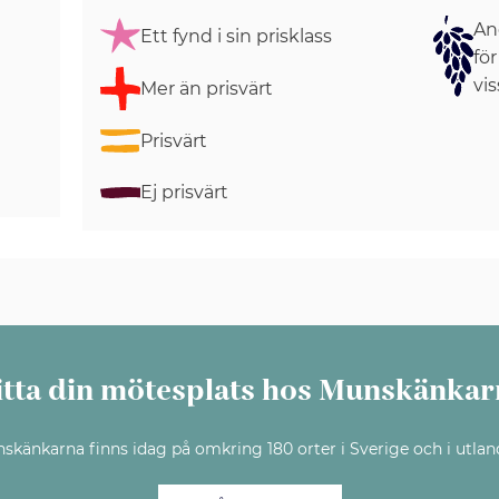
Ang
Ett fynd i sin prisklass
för
vis
Mer än prisvärt
Prisvärt
Ej prisvärt
itta din mötesplats hos Munskänkar
skänkarna finns idag på omkring 180 orter i Sverige och i utlan