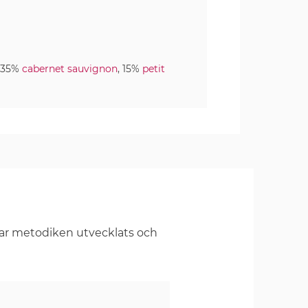
, 35%
cabernet sauvignon
, 15%
petit
har metodiken utvecklats och