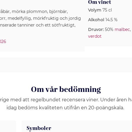
Om vinet
Volym
75 cl
blåbär, mörka plommon, björnbär,
 Torr, medelfyllig, mörkfruktig och jordig
Alkohol
14.5 %
serade tanniner och ett sötfruktigt,
Druvor:
50%
malbec
verdot
2026
Om vår bedömning
erige med att regelbundet recensera viner. Under åren 
idag bedöms kvaliteten utifrån en 20-poängskala.
Symboler