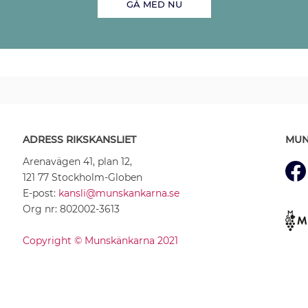
GÅ MED NU
ADRESS RIKSKANSLIET
MUN
Arenavägen 41, plan 12,
121 77 Stockholm-Globen
E-post:
kansli@munskankarna.se
Org nr: 802002-3613
Copyright © Munskänkarna 2021