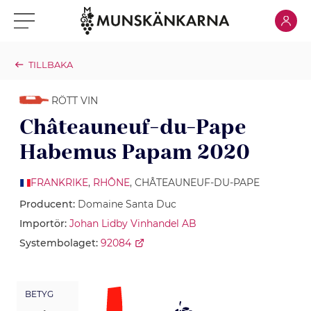
Klicka för
Klicka för meny
TILLBAKA
RÖTT VIN
Châteauneuf-du-Pape
Habemus Papam 2020
FRANKRIKE
,
RHÔNE
, CHÂTEAUNEUF-DU-PAPE
Producent:
Domaine Santa Duc
Importör:
Johan Lidby Vinhandel AB
Systembolaget:
92084
BETYG