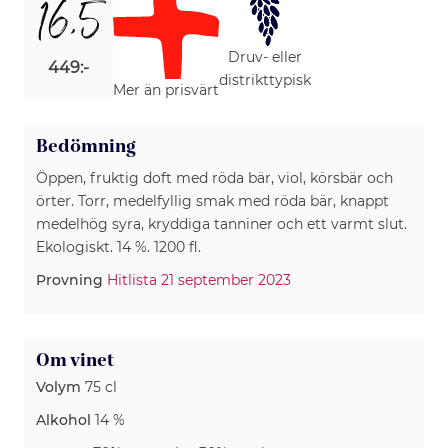
16,5
Druv- eller
449:-
distrikttypisk
Mer än prisvärt
Bedömning
Öppen, fruktig doft med röda bär, viol, körsbär och
örter. Torr, medelfyllig smak med röda bär, knappt
medelhög syra, kryddiga tanniner och ett varmt slut.
Ekologiskt. 14 %. 1200 fl.
Provning
Hitlista 21 september 2023
Om vinet
Volym
75 cl
Alkohol
14 %