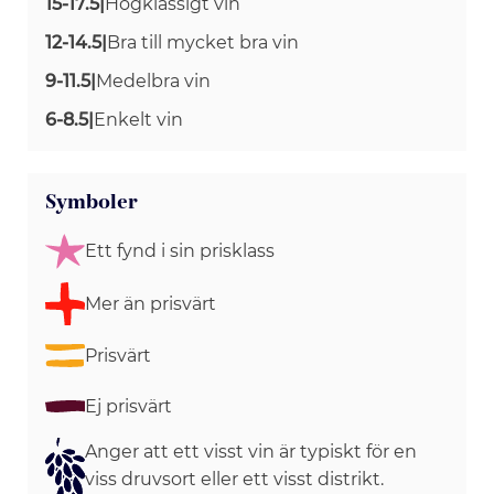
15-17.5
|
Högklassigt vin
12-14.5
|
Bra till mycket bra vin
9-11.5
|
Medelbra vin
6-8.5
|
Enkelt vin
Symboler
Ett fynd i sin prisklass
Mer än prisvärt
Prisvärt
Ej prisvärt
Anger att ett visst vin är typiskt för en
viss druvsort eller ett visst distrikt.