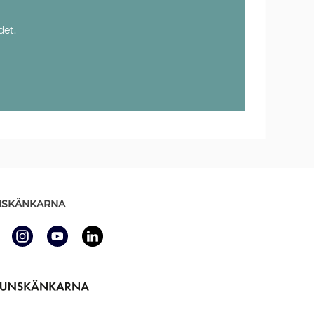
det.
SKÄNKARNA