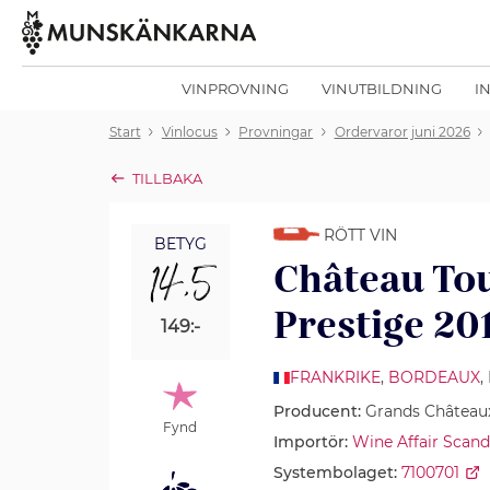
VINPROVNING
VINUTBILDNING
I
Start
Vinlocus
Provningar
Ordervaror juni 2026
TILLBAKA
RÖTT VIN
BETYG
14,5
Château Tou
Prestige 20
149:-
FRANKRIKE
,
BORDEAUX
Producent:
Grands Châteaux
Fynd
Importör:
Wine Affair Scand
Systembolaget:
7100701