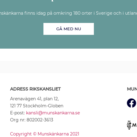
skänkarna finns idag på omkring 180 orter i Sverige och i utlan
GÅ MED NU
ADRESS RIKSKANSLIET
MUN
Arenavägen 41, plan 12,
121 77 Stockholm-Globen
E-post:
kansli@munskankarna.se
Org nr: 802002-3613
Copyright © Munskänkarna 2021