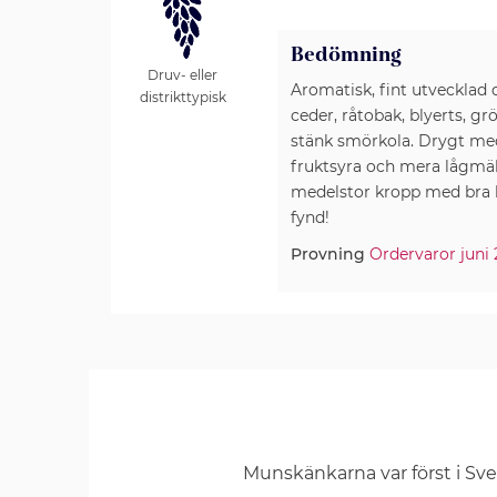
Bedömning
Druv- eller
Aromatisk, fint utvecklad
distrikttypisk
ceder, råtobak, blyerts, gr
stänk smörkola. Drygt mede
fruktsyra och mera lågmäl
medelstor kropp med bra l
fynd!
Provning
Ordervaror juni
Munskänkarna var först i Sv