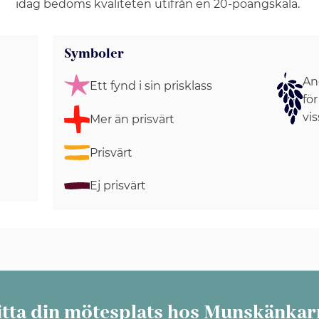
idag bedöms kvaliteten utifrån en 20-poängskala.
Symboler
Ang
Ett fynd i sin prisklass
för
vis
Mer än prisvärt
Prisvärt
Ej prisvärt
itta din mötesplats hos Munskänkar