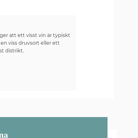
er att ett visst vin är typiskt
 en viss druvsort eller ett
st distrikt.
na