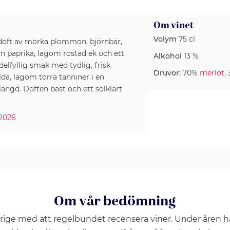
Om vinet
Volym
75 cl
 doft av mörka plommon, björnbär,
ön paprika, lagom rostad ek och ett
Alkohol
13 %
lfyllig smak med tydlig, frisk
Druvor:
70%
merlot
,
da, lagom torra tanniner i en
ängd. Doften bäst och ett solklart
 2026
Om vår bedömning
erige med att regelbundet recensera viner. Under åren 