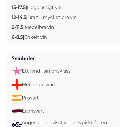
15-17.5
|
Högklassigt vin
12-14.5
|
Bra till mycket bra vin
9-11.5
|
Medelbra vin
6-8.5
|
Enkelt vin
Symboler
Ett fynd i sin prisklass
Mer än prisvärt
Prisvärt
Ej prisvärt
Anger att ett visst vin är typiskt för en