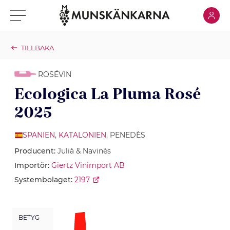
Klicka för
Klicka för meny
TILLBAKA
ROSÉVIN
Ecologica La Pluma Rosé
2025
SPANIEN
,
KATALONIEN
, PENEDÈS
Producent:
Julià & Navinès
Importör:
Giertz Vinimport AB
Systembolaget:
2197
BETYG