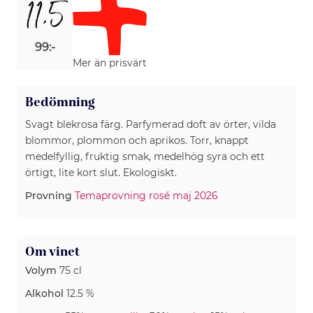
11,5
99:-
Mer än prisvärt
Bedömning
Svagt blekrosa färg. Parfymerad doft av örter, vilda
blommor, plommon och aprikos. Torr, knappt
medelfyllig, fruktig smak, medelhög syra och ett
örtigt, lite kort slut. Ekologiskt.
Provning
Temaprovning rosé maj 2026
Om vinet
Volym
75 cl
Alkohol
12.5 %