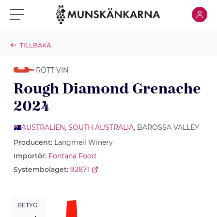
Klicka för
Klicka för meny
TILLBAKA
RÖTT VIN
Rough Diamond Grenache
2024
AUSTRALIEN
,
SOUTH AUSTRALIA
, BAROSSA VALLEY
Producent:
Langmeil Winery
Importör:
Fontana Food
Systembolaget:
92871
BETYG