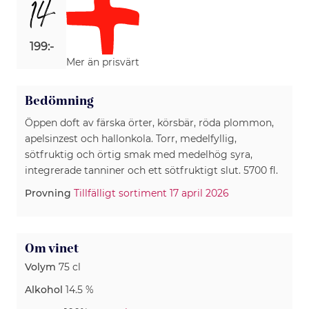
14
199:-
Mer än prisvärt
Bedömning
Öppen doft av färska örter, körsbär, röda plommon,
apelsinzest och hallonkola. Torr, medelfyllig,
sötfruktig och örtig smak med medelhög syra,
integrerade tanniner och ett sötfruktigt slut. 5700 fl.
Provning
Tillfälligt sortiment 17 april 2026
Om vinet
Volym
75 cl
Alkohol
14.5 %