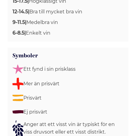
15-17.5
|
Högklassigt vin
12-14.5
|
Bra till mycket bra vin
9-11.5
|
Medelbra vin
6-8.5
|
Enkelt vin
Symboler
Ett fynd i sin prisklass
Mer än prisvärt
Prisvärt
Ej prisvärt
Anger att ett visst vin är typiskt för en
viss druvsort eller ett visst distrikt.