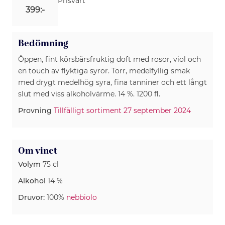
Prisvärt
399:-
Bedömning
Öppen, fint körsbärsfruktig doft med rosor, viol och
en touch av flyktiga syror. Torr, medelfyllig smak
med drygt medelhög syra, fina tanniner och ett långt
slut med viss alkoholvärme. 14 %. 1200 fl.
Provning
Tillfälligt sortiment 27 september 2024
Om vinet
Volym
75 cl
Alkohol
14 %
Druvor:
100%
nebbiolo