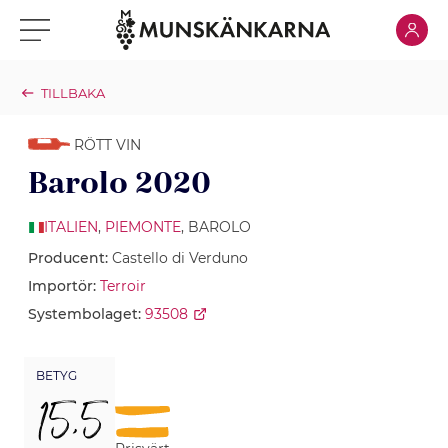
Klicka för
Klicka för meny
TILLBAKA
RÖTT VIN
Barolo 2020
ITALIEN
,
PIEMONTE
, BAROLO
Producent:
Castello di Verduno
Importör:
Terroir
Systembolaget:
93508
BETYG
15,5