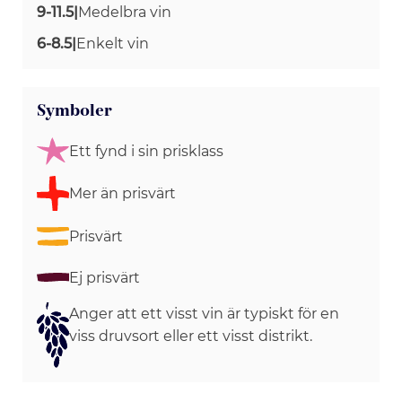
9-11.5
|
Medelbra vin
6-8.5
|
Enkelt vin
Symboler
Ett fynd i sin prisklass
Mer än prisvärt
Prisvärt
Ej prisvärt
Anger att ett visst vin är typiskt för en
viss druvsort eller ett visst distrikt.