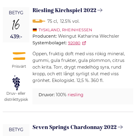
Riesling Kirchspiel 2022
BETYG
16
75 cl
,
12.5% vol.
TYSKLAND
,
RHEINHESSEN
Producent:
Weingut Katharina Wechsler
439:-
Systembolaget:
92080
Öppen, fruktig doft med viss rökig mineral,
gummi, gula frukter, gula plommon, citrus
Prisvärt
och krita. Torr, drygt medelhög syra, rund
kropp, och ett långt syrligt slut med viss
grönhet. Ekologiskt. 12,5 %. 360 fl.
Druv- eller
Druvor:
100%
riesling
distrikttypisk
Seven Springs Chardonnay 2022
BETYG