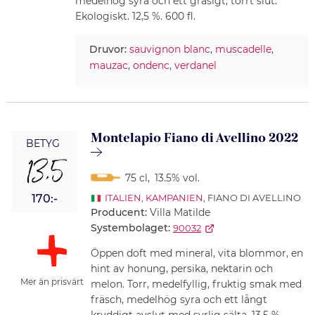
medelhög syra och ett gräsigt, torrt slut.
Ekologiskt. 12,5 %. 600 fl.
Druvor:
sauvignon blanc
,
muscadelle
,
mauzac
,
ondenc
,
verdanel
Montelapio Fiano di Avellino 2022
BETYG
13,5
75 cl
,
13.5% vol.
170:-
ITALIEN
,
KAMPANIEN
, FIANO DI AVELLINO
Producent:
Villa Matilde
Systembolaget:
90032
Öppen doft med mineral, vita blommor, en
hint av honung, persika, nektarin och
Mer än prisvärt
melon. Torr, medelfyllig, fruktig smak med
fräsch, medelhög syra och ett långt