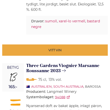
tydligt, lite jordigt, beskt slut. Ekologiskt. 12,5
%. 600 fl.
Druvor:
sumoll
,
xarel-lo vermell
,
bastard
negre
VITT VIN
Three Gardens Viognier Marsanne
BETYG
Roussanne 2023
13
75 cl
,
13% vol.
165:-
AUSTRALIEN
,
SOUTH AUSTRALIA
, BAROSSA
Producent:
Langmeil Winery
Systembolaget:
94088
Nyanserad doft av bakat äpple, inlagt päron,