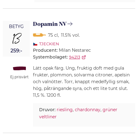
Dopamin NV
BETYG
13
75 cl
,
11.5% vol.
TJECKIEN
Producent:
Milan Nestarec
259:-
Systembolaget:
94213
Lätt opak färg. Ung, fruktig doft med gula
frukter, plommon, solvarma citroner, apelsin
Ej prisvärt
och valnötter. Torr, knappt medelfyllig smak,
hög, påträngande syra, och ett lite tunt slut.
11,5 %. 1200 fl.
Druvor:
riesling
,
chardonnay
,
grüner
veltliner