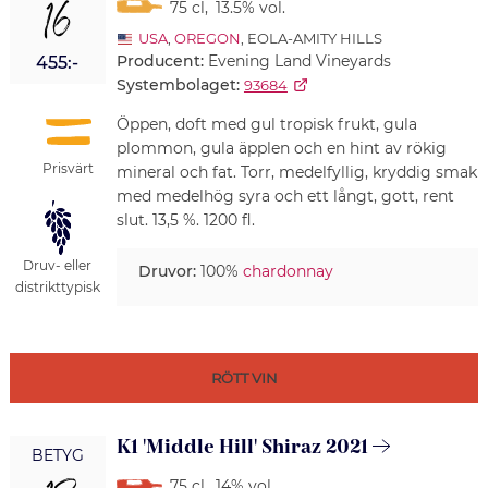
16
75 cl
,
13.5% vol.
USA
,
OREGON
, EOLA-AMITY HILLS
Producent:
Evening Land Vineyards
455:-
Systembolaget:
93684
Öppen, doft med gul tropisk frukt, gula
plommon, gula äpplen och en hint av rökig
Prisvärt
mineral och fat. Torr, medelfyllig, kryddig smak
med medelhög syra och ett långt, gott, rent
slut. 13,5 %. 1200 fl.
Druv- eller
Druvor:
100%
chardonnay
distrikttypisk
RÖTT VIN
K1 'Middle Hill' Shiraz 2021
BETYG
75 cl
,
14% vol.