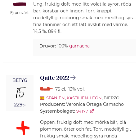
Ung, fruktig doft med lite volatila syror, röda
bär, körsbär och lingon. Torr, knappt
Ej prisvärt
medelfyllig, rödbörig smak med medlhög syra,
fina tanniner och ett lätt avslut med värme.
14,5 %. 894 fl.
Druvor:
100%
garnacha
Quite 2022
BETYG
15
75 cl
,
13% vol.
SPANIEN
,
KASTILIEN-LEÓN
, BIERZO
Producent:
Veronica Ortega Camacho
229:-
Systembolaget:
94177
Öppen, fruktig doft med mörka bär, blå
plommon, örter och fat. Torr, medelfyllig ,
fruktig smak, medelhög syra runda