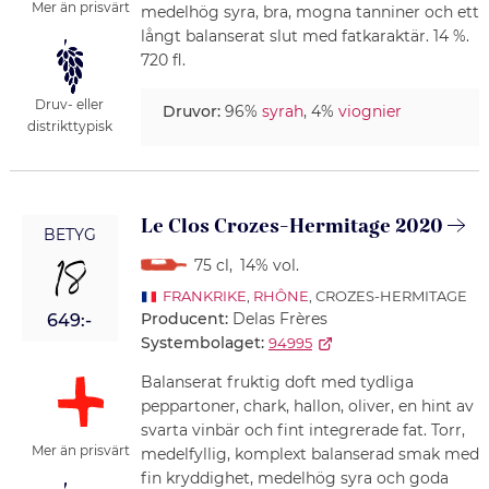
Mer än prisvärt
medelhög syra, bra, mogna tanniner och ett
långt balanserat slut med fatkaraktär. 14 %.
720 fl.
Druv- eller
Druvor:
96%
syrah
, 4%
viognier
distrikttypisk
Le Clos Crozes-Hermitage 2020
BETYG
18
75 cl
,
14% vol.
FRANKRIKE
,
RHÔNE
, CROZES-HERMITAGE
Producent:
Delas Frères
649:-
Systembolaget:
94995
Balanserat fruktig doft med tydliga
peppartoner, chark, hallon, oliver, en hint av
svarta vinbär och fint integrerade fat. Torr,
Mer än prisvärt
medelfyllig, komplext balanserad smak med
fin kryddighet, medelhög syra och goda