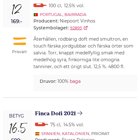
12
100 cl
,
12.5% vol.
PORTUGAL
,
BAIRRADA
Producent:
Niepoort Vinhos
169:-
Systembolaget:
92895
Återhållen, rödbärig doft med smultron, en
touch färska jordgubbar och färska örter som
Prisvärt
salvia. Torr, knappt medelfyllig smak med
medelhög syra, finkorniga lite omogna
tanniner, och ett örigt slut. 12,5 %. 4800 fl.
Druvor:
100%
baga
Finca Dofi 2021
BETYG
16,5
75 cl
,
14.5% vol.
SPANIEN
,
KATALONIEN
, PRIORAT
Producent:
Álvaro Palacios