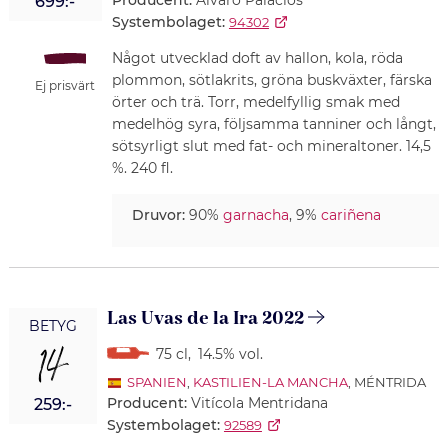
699:-
Systembolaget:
94302
Något utvecklad doft av hallon, kola, röda
plommon, sötlakrits, gröna buskväxter, färska
Ej prisvärt
örter och trä. Torr, medelfyllig smak med
medelhög syra, följsamma tanniner och långt,
sötsyrligt slut med fat- och mineraltoner. 14,5
%. 240 fl.
Druvor:
90%
garnacha
, 9%
cariñena
Las Uvas de la Ira 2022
BETYG
14
75 cl
,
14.5% vol.
SPANIEN
,
KASTILIEN-LA MANCHA
, MÉNTRIDA
Producent:
Vitícola Mentridana
259:-
Systembolaget:
92589