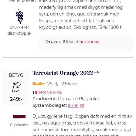
kalksten, gröna äpplen och citrus. Torr,
Mer än prisvärt
medelfyllig smak med drygt medelhög
syra, och en lång, god eftersmak med
krispig mineral och ett lätt salt och
kryddigt avslut. Ekologiskt. 13 %. 1800 fl.
Druv- eller
distrikttypisk
Druvor:
100%
chardonnay
Terroirist Orange 2022
BETYG
13
75 cl
,
12.5% vol.
FRANKRIKE
Producent:
Domaine Plageoles
249:-
Systembolaget:
94191
Djupt, gyllene färg. Öppen doft med en hint av
jäst, nyslaget gräs, tropisk fruktsallad, citrus
Ej prisvärt
och mineral. Torr, medelfyllig smak med drygt