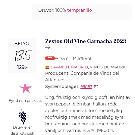
Druvor:
100%
tempranillo
Zestos Old Vine Garnacha 2023
BETYG
13,5
75 cl
,
14.5% vol.
129:-
SPANIEN
,
MADRID
, VINOS DE MADRID
Producent:
Compañia de Vinos del
Atlantico
Systembolaget:
95083
Ung, fruktig och kryddig doft, en hint av
Fynd i sin prisklass
svartpeppar, björnbär, hallon, röda
äpplen och mineral. Torr, medelfyllig,
rödfruktig smak med medelhög syra,
bra tanniner och bra slut med hint av
Druv- eller
vanilj och värme. 14,5 %. 19800 fl.
distrikttypisk