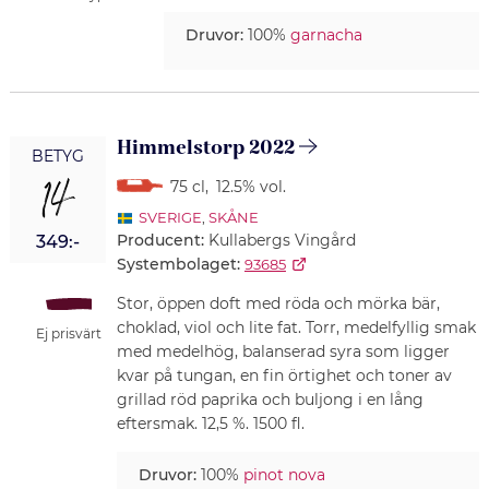
Druvor:
100%
garnacha
Himmelstorp 2022
BETYG
14
75 cl
,
12.5% vol.
SVERIGE
,
SKÅNE
Producent:
Kullabergs Vingård
349:-
Systembolaget:
93685
Stor, öppen doft med röda och mörka bär,
choklad, viol och lite fat. Torr, medelfyllig smak
Ej prisvärt
med medelhög, balanserad syra som ligger
kvar på tungan, en fin örtighet och toner av
grillad röd paprika och buljong i en lång
eftersmak. 12,5 %. 1500 fl.
Druvor:
100%
pinot nova