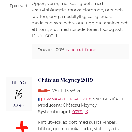
Öppen, varm, mörkbärig doft med
Ej prisvärt
svartvinbärsgelé, mörka plommon, öret och
fat. Torr, drygt medelfyllig, bärig smak,
medelhög syra och stora tuggiga tanniner och
ett torrt, slut med rostade toner. Ekologiskt.
13,5 %. 600 fl.
Druvor:
100%
cabernet franc
Château Meyney 2019
BETYG
16
75 cl
,
13.5% vol.
FRANKRIKE
,
BORDEAUX
, SAINT-ESTÈPHE
Producent:
Château Meyney
379:-
Systembolaget:
93931
Fint utvecklad doft med svarta vinbär,
blåbär, grön paprika, läder, stall, blyerts,