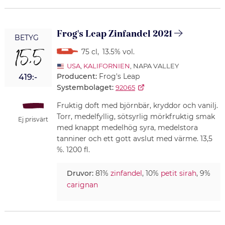
Frog's Leap Zinfandel 2021
BETYG
15,5
75 cl
,
13.5% vol.
USA
,
KALIFORNIEN
, NAPA VALLEY
Producent:
Frog's Leap
419:-
Systembolaget:
92065
Fruktig doft med björnbär, kryddor och vanilj.
Torr, medelfyllig, sötsyrlig mörkfruktig smak
Ej prisvärt
med knappt medelhög syra, medelstora
tanniner och ett gott avslut med värme. 13,5
%. 1200 fl.
Druvor:
81%
zinfandel
, 10%
petit sirah
, 9%
carignan