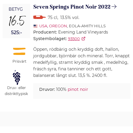
Seven Springs Pinot Noir 2022
BETYG
16,5
75 cl
,
13.5% vol.
USA
,
OREGON
, EOLA-AMITY HILLS
Producent:
Evening Land Vineyards
525:-
Systembolaget:
93500
Öppen, rödbärig och kryddig doft, hallon,
jordgubbar, björnbär och mineral. Torr, knappt
Prisvärt
medelfyllig, stramt kryddig smak , medelhög,
fräsch syra, fina tanniner och ett gott,
balanserat långt slut. 13,5 %. 2400 fl.
Druv- eller
Druvor:
100%
pinot noir
distrikttypisk