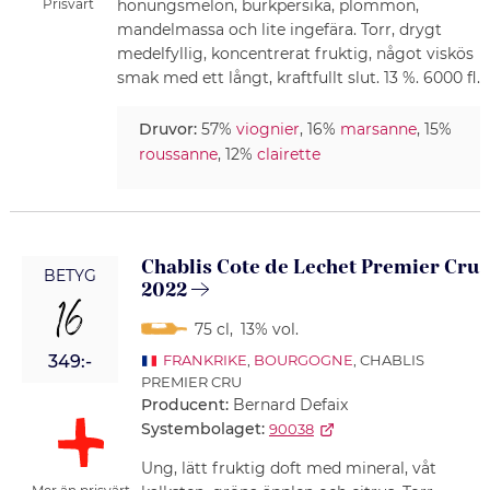
Prisvärt
honungsmelon, burkpersika, plommon,
mandelmassa och lite ingefära. Torr, drygt
medelfyllig, koncentrerat fruktig, något viskös
smak med ett långt, kraftfullt slut. 13 %. 6000 fl.
Druvor:
57%
viognier
, 16%
marsanne
, 15%
roussanne
, 12%
clairette
Chablis Cote de Lechet Premier Cru
BETYG
2022
16
75 cl
,
13% vol.
349:-
FRANKRIKE
,
BOURGOGNE
, CHABLIS
PREMIER CRU
Producent:
Bernard Defaix
Systembolaget:
90038
Ung, lätt fruktig doft med mineral, våt