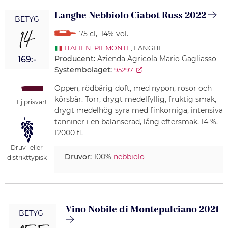
Langhe Nebbiolo Ciabot Russ 2022
BETYG
14
75 cl
,
14% vol.
ITALIEN
,
PIEMONTE
, LANGHE
Producent:
Azienda Agricola Mario Gagliasso
169:-
Systembolaget:
95297
Öppen, rödbärig doft, med nypon, rosor och
körsbär. Torr, drygt medelfyllig, fruktig smak,
Ej prisvärt
drygt medelhög syra med finkorniga, intensiva
tanniner i en balanserad, lång eftersmak. 14 %.
12000 fl.
Druv- eller
Druvor:
100%
nebbiolo
distrikttypisk
Vino Nobile di Montepulciano 2021
BETYG