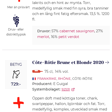
lakrits och en hint av mynta. Torr,
Mer än prisvärt
medelfyllig smak med fin syra, bra tanniner
och en lång fint fatig eftersmak. 13,5 %. 1200
fl.
Druv- eller
Druvor:
57%
cabernet sauvignon
, 27%
distrikttypisk
merlot
, 16%
petit verdot
Côte-Rôtie Brune et Blonde 2020
BETYG
18
75 cl
,
14% vol.
FRANKRIKE
,
RHÔNE
, CÔTE-RÔTIE
Producent:
E Guigal
729:-
Systembolaget:
92531
Öppen doft med köttiga toner, chark,
svartpeppar, hallon, björnbär och fat. Torr,
medelfyllig, komplex, utvecklad smak med