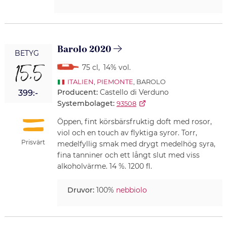
Barolo 2020
BETYG
15,5
75 cl
,
14% vol.
ITALIEN
,
PIEMONTE
, BAROLO
Producent:
Castello di Verduno
399:-
Systembolaget:
93508
Öppen, fint körsbärsfruktig doft med rosor,
viol och en touch av flyktiga syror. Torr,
Prisvärt
medelfyllig smak med drygt medelhög syra,
fina tanniner och ett långt slut med viss
alkoholvärme. 14 %. 1200 fl.
Druvor:
100%
nebbiolo