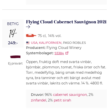
Flying Cloud Cabernet Sauvignon 2021
BETYG
14
75 cl
,
14% vol.
249:-
USA
,
KALIFORNIEN
, PASO ROBLES
Producent:
Flying Cloud Winery
Systembolaget:
93384
Öppen, fruktig doft med svarta vinbär,
Ej prisvärt
björnbär, plommon, tomat, friska örter och fat.
Torr, medelfyllig, bärig smak med medelhög
syra, bra tanniner och ett bärigt avslut med
svarta vinbär, lakrits och värme. 14 %. 4800 fl.
Druvor:
96%
cabernet sauvignon
, 2%
zinfandel
, 2%
petit sirah