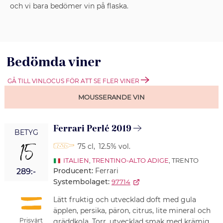
och vi bara bedömer vin på flaska.
Bedömda viner
GÅ TILL VINLOCUS FÖR ATT SE FLER VINER
MOUSSERANDE VIN
Ferrari Perlé 2019
BETYG
15
75 cl
,
12.5% vol.
ITALIEN
,
TRENTINO-ALTO ADIGE
, TRENTO
Producent:
Ferrari
289:-
Systembolaget:
97714
Lätt fruktig och utvecklad doft med gula
äpplen, persika, päron, citrus, lite mineral och
Prisvärt
gräddkola. Torr, utvecklad smak med krämig