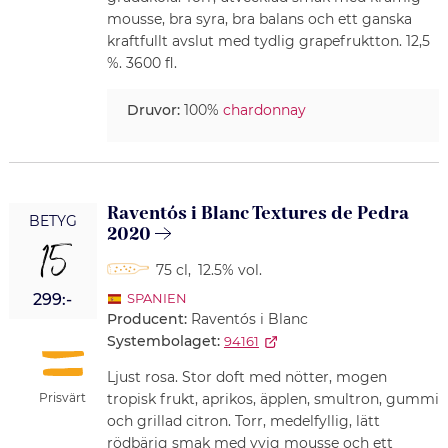
mousse, bra syra, bra balans och ett ganska
kraftfullt avslut med tydlig grapefruktton. 12,5
%. 3600 fl.
Druvor:
100%
chardonnay
Raventós i Blanc Textures de Pedra
BETYG
2020
15
75 cl
,
12.5% vol.
299:-
SPANIEN
Producent:
Raventós i Blanc
Systembolaget:
94161
Ljust rosa. Stor doft med nötter, mogen
Prisvärt
tropisk frukt, aprikos, äpplen, smultron, gummi
och grillad citron. Torr, medelfyllig, lätt
rödbärig smak med yvig mousse och ett