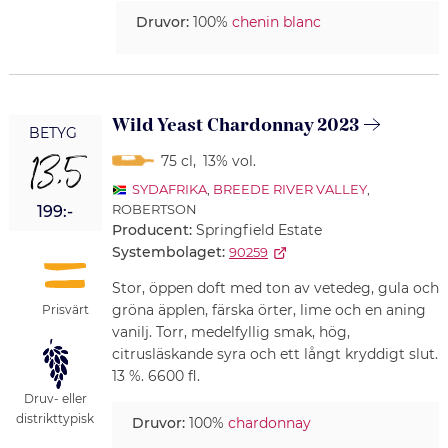
Druvor:
100%
chenin blanc
Wild Yeast Chardonnay 2023
BETYG
13,5
75 cl
,
13% vol.
SYDAFRIKA
,
BREEDE RIVER VALLEY
,
ROBERTSON
199:-
Producent:
Springfield Estate
Systembolaget:
90259
Stor, öppen doft med ton av vetedeg, gula och
gröna äpplen, färska örter, lime och en aning
Prisvärt
vanilj. Torr, medelfyllig smak, hög,
citrusläskande syra och ett långt kryddigt slut.
13 %. 6600 fl.
Druv- eller
distrikttypisk
Druvor:
100%
chardonnay