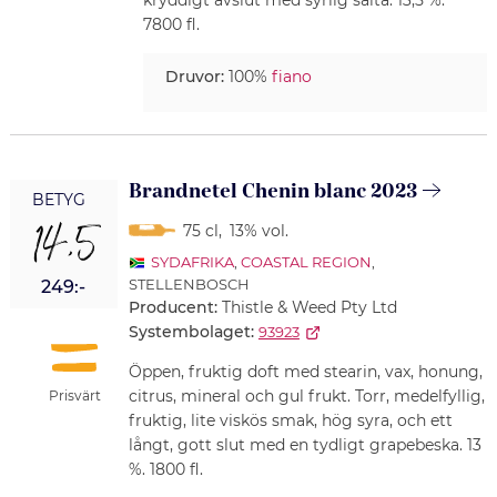
kryddigt avslut med syrlig sälta. 13,5 %.
7800 fl.
Druvor:
100%
fiano
Brandnetel Chenin blanc 2023
BETYG
14,5
75 cl
,
13% vol.
SYDAFRIKA
,
COASTAL REGION
,
STELLENBOSCH
249:-
Producent:
Thistle & Weed Pty Ltd
Systembolaget:
93923
Öppen, fruktig doft med stearin, vax, honung,
citrus, mineral och gul frukt. Torr, medelfyllig,
Prisvärt
fruktig, lite viskös smak, hög syra, och ett
långt, gott slut med en tydligt grapebeska. 13
%. 1800 fl.