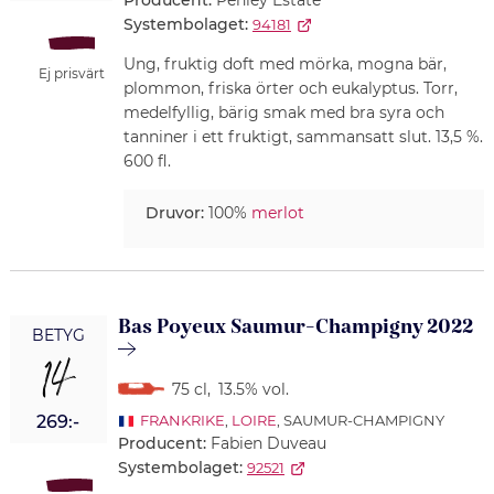
Producent:
Penley Estate
Systembolaget:
94181
Ung, fruktig doft med mörka, mogna bär,
Ej prisvärt
plommon, friska örter och eukalyptus. Torr,
medelfyllig, bärig smak med bra syra och
tanniner i ett fruktigt, sammansatt slut. 13,5 %.
600 fl.
Druvor:
100%
merlot
Bas Poyeux Saumur-Champigny 2022
BETYG
14
75 cl
,
13.5% vol.
269:-
FRANKRIKE
,
LOIRE
, SAUMUR-CHAMPIGNY
Producent:
Fabien Duveau
Systembolaget:
92521