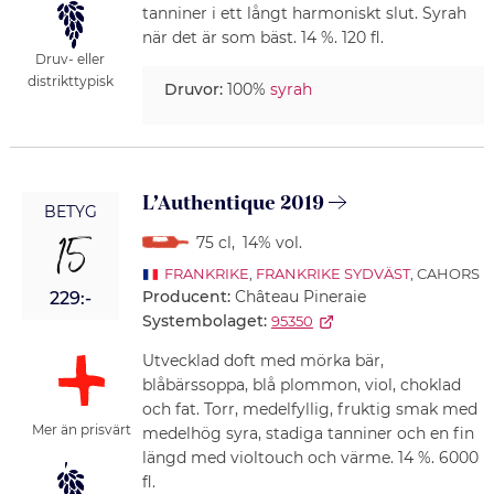
tanniner i ett långt harmoniskt slut. Syrah
när det är som bäst. 14 %. 120 fl.
Druv- eller
distrikttypisk
Druvor:
100%
syrah
L’Authentique 2019
BETYG
15
75 cl
,
14% vol.
FRANKRIKE
,
FRANKRIKE SYDVÄST
, CAHORS
Producent:
Château Pineraie
229:-
Systembolaget:
95350
Utvecklad doft med mörka bär,
blåbärssoppa, blå plommon, viol, choklad
och fat. Torr, medelfyllig, fruktig smak med
Mer än prisvärt
medelhög syra, stadiga tanniner och en fin
längd med violtouch och värme. 14 %. 6000
fl.