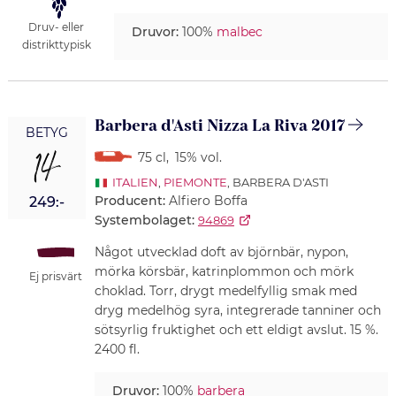
Druv- eller
Druvor:
100%
malbec
distrikttypisk
Barbera d'Asti Nizza La Riva 2017
BETYG
14
75 cl
,
15% vol.
ITALIEN
,
PIEMONTE
, BARBERA D'ASTI
Producent:
Alfiero Boffa
249:-
Systembolaget:
94869
Något utvecklad doft av björnbär, nypon,
mörka körsbär, katrinplommon och mörk
Ej prisvärt
choklad. Torr, drygt medelfyllig smak med
dryg medelhög syra, integrerade tanniner och
sötsyrlig fruktighet och ett eldigt avslut. 15 %.
2400 fl.
Druvor:
100%
barbera