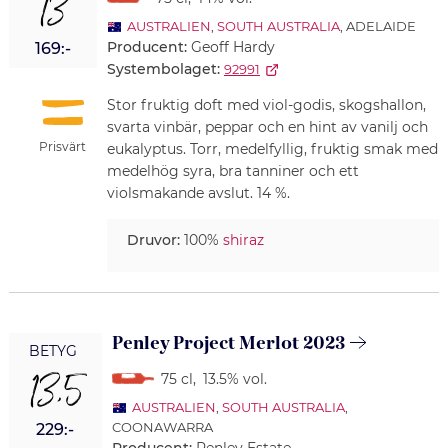
13
AUSTRALIEN
,
SOUTH AUSTRALIA
, ADELAIDE
Producent:
Geoff Hardy
169:-
Systembolaget:
92991
Stor fruktig doft med viol-godis, skogshallon,
svarta vinbär, peppar och en hint av vanilj och
Prisvärt
eukalyptus. Torr, medelfyllig, fruktig smak med
medelhög syra, bra tanniner och ett
violsmakande avslut. 14 %.
Druvor:
100%
shiraz
Penley Project Merlot 2023
BETYG
13,5
75 cl
,
13.5% vol.
AUSTRALIEN
,
SOUTH AUSTRALIA
,
COONAWARRA
229:-