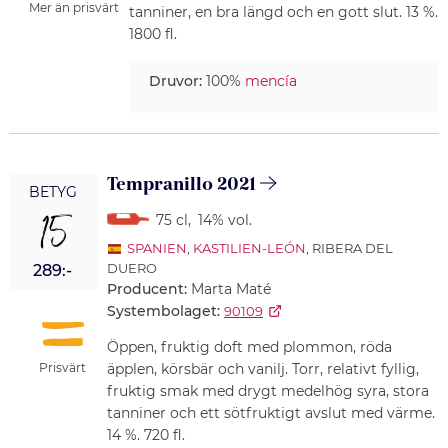
Mer än prisvärt
tanniner, en bra längd och en gott slut. 13 %.
1800 fl.
Druvor:
100%
mencía
Tempranillo 2021
BETYG
15
75 cl
,
14% vol.
SPANIEN
,
KASTILIEN-LEÓN
, RIBERA DEL
DUERO
289:-
Producent:
Marta Maté
Systembolaget:
90109
Öppen, fruktig doft med plommon, röda
äpplen, körsbär och vanilj. Torr, relativt fyllig,
Prisvärt
fruktig smak med drygt medelhög syra, stora
tanniner och ett sötfruktigt avslut med värme.
14 %. 720 fl.