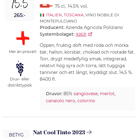
15,5
75 cl
,
14.5% vol.
265:-
ITALIEN
,
TOSCANA
, VINO NOBILE DI
MONTEPULCIANO
Producent:
Azienda Agricola Poliziano
Systembolaget:
92631
Öppen, fruktig doft med röda och mörka
bär, hallon, körsbär, choklad och rostade fat.
Mer än prisvärt
Torr, drygt medelfyllig smak, integrerad,
relativt hög syra och torra, lätt tuggiga
tanniner och ett långt, kryddigt slut. 14,5 %.
8400 fl.
Druv- eller
distrikttypisk
Druvor:
85%
sangiovese
,
merlot
,
canaiolo nero
,
colorino
Nat Cool Tinto 2023
BETYG