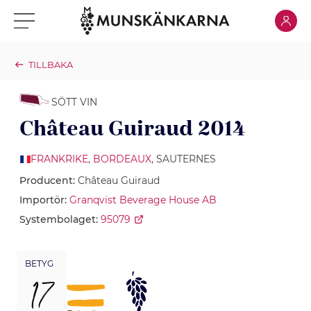
Klicka för
Klicka för meny
TILLBAKA
SÖTT VIN
Château Guiraud 2014
FRANKRIKE
,
BORDEAUX
, SAUTERNES
Producent:
Château Guiraud
Importör:
Granqvist Beverage House AB
Systembolaget:
95079
BETYG
17