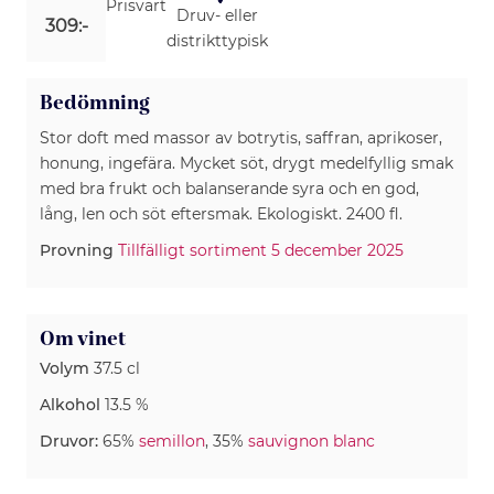
Prisvärt
Druv- eller
309:-
distrikttypisk
Bedömning
Stor doft med massor av botrytis, saffran, aprikoser,
honung, ingefära. Mycket söt, drygt medelfyllig smak
med bra frukt och balanserande syra och en god,
lång, len och söt eftersmak. Ekologiskt. 2400 fl.
Provning
Tillfälligt sortiment 5 december 2025
Om vinet
Volym
37.5 cl
Alkohol
13.5 %
Druvor:
65%
semillon
, 35%
sauvignon blanc