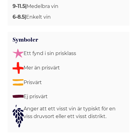
9-11.5
|
Medelbra vin
6-8.5
|
Enkelt vin
Symboler
Ett fynd i sin prisklass
Mer än prisvärt
Prisvärt
Ej prisvärt
Anger att ett visst vin är typiskt för en
viss druvsort eller ett visst distrikt.