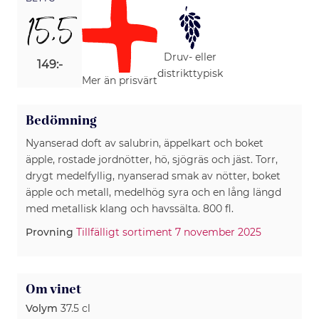
15,5
Druv- eller
149:-
distrikttypisk
Mer än prisvärt
Bedömning
Nyanserad doft av salubrin, äppelkart och boket
äpple, rostade jordnötter, hö, sjögräs och jäst. Torr,
drygt medelfyllig, nyanserad smak av nötter, boket
äpple och metall, medelhög syra och en lång längd
med metallisk klang och havssälta. 800 fl.
Provning
Tillfälligt sortiment 7 november 2025
Om vinet
Volym
37.5 cl