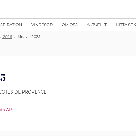
NSPIRATION
VINRESOR
OM OSS
AKTUELLT
HITTA SE
aj 2026
Miraval 2025
25
 CÔTES DE PROVENCE
its AB