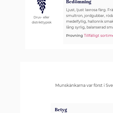
Bedömning
Ljust, ljust laxrosa färg. F
smultron, jordgubbar, röda
Druv- eller
medelfyllig, hallonrik sma
distrikttypisk
lång syrlig, balanserad sm
Provning
Tillfälligt sorti
Munskänkarna var först i Sv
Betyg