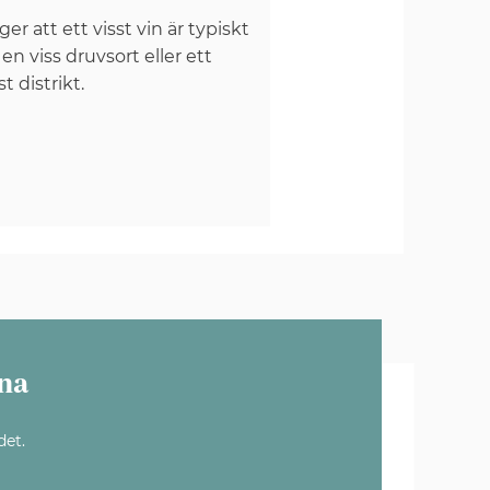
er att ett visst vin är typiskt
 en viss druvsort eller ett
st distrikt.
na
det.