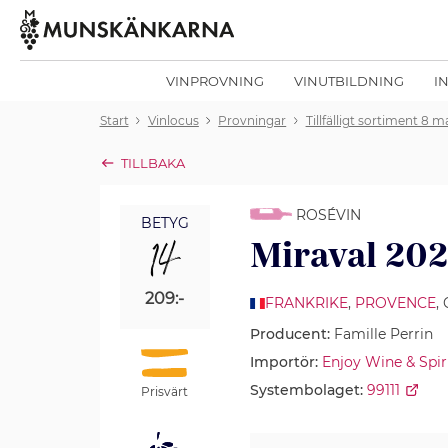
VINPROVNING
VINUTBILDNING
I
Start
Vinlocus
Provningar
Tillfälligt sortiment 8 m
TILLBAKA
ROSÉVIN
BETYG
14
Miraval 20
209:-
FRANKRIKE
,
PROVENCE
,
Producent:
Famille Perrin
Importör:
Enjoy Wine & Spir
Systembolaget:
99111
Prisvärt