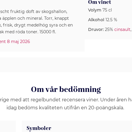
Om vinet
Volym
75 cl
räscht fruktig doft av skogshallon,
 äpplen och mineral. Torr, knappt
Alkohol
12.5 %
k, frisk, drygt medelhög syra och en
Druvor:
25%
cinsault
ak med röda toner. 15000 fl.
ment 8 maj 2026
Om vår bedömning
erige med att regelbundet recensera viner. Under åren 
idag bedöms kvaliteten utifrån en 20-poängskala.
Symboler