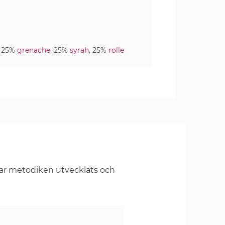
, 25%
grenache
, 25%
syrah
, 25%
rolle
har metodiken utvecklats och