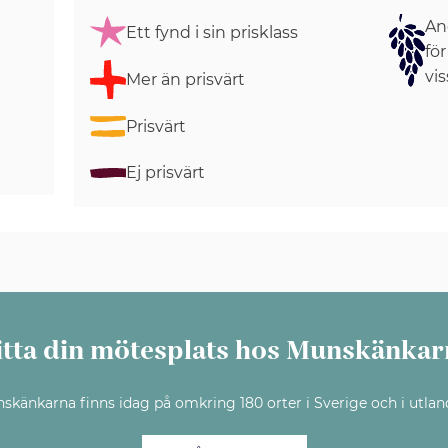
Ang
Ett fynd i sin prisklass
för
vis
Mer än prisvärt
Prisvärt
Ej prisvärt
itta din mötesplats hos Munskänkar
skänkarna finns idag på omkring 180 orter i Sverige och i utlan