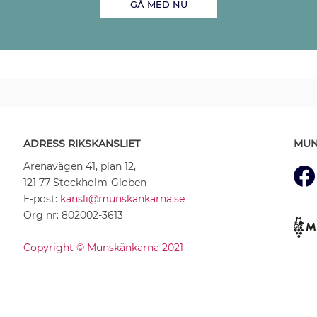
GÅ MED NU
ADRESS RIKSKANSLIET
MUN
Arenavägen 41, plan 12,
121 77 Stockholm-Globen
E-post:
kansli@munskankarna.se
Org nr: 802002-3613
Copyright © Munskänkarna 2021