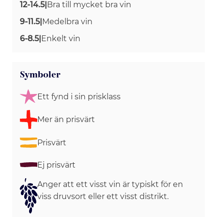
12-14.5
|
Bra till mycket bra vin
9-11.5
|
Medelbra vin
6-8.5
|
Enkelt vin
Symboler
Ett fynd i sin prisklass
Mer än prisvärt
Prisvärt
Ej prisvärt
Anger att ett visst vin är typiskt för en
viss druvsort eller ett visst distrikt.