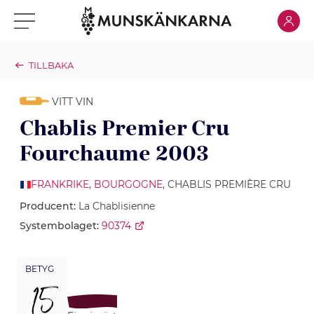
Klicka för
Klicka för meny
TILLBAKA
VITT VIN
Chablis Premier Cru
Fourchaume 2003
FRANKRIKE
,
BOURGOGNE
, CHABLIS PREMIÈRE CRU
Producent:
La Chablisienne
Systembolaget:
90374
BETYG
15