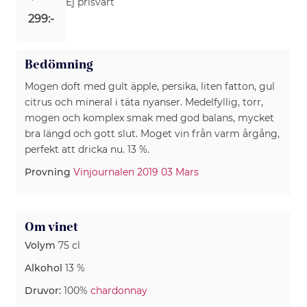
Ej prisvärt
299:-
Bedömning
Mogen doft med gult äpple, persika, liten fatton, gul
citrus och mineral i täta nyanser. Medelfyllig, torr,
mogen och komplex smak med god balans, mycket
bra längd och gott slut. Moget vin från varm årgång,
perfekt att dricka nu. 13 %.
Provning
Vinjournalen 2019 03 Mars
Om vinet
Volym
75 cl
Alkohol
13 %
Druvor:
100%
chardonnay