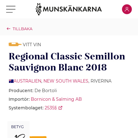
Klicka för
Klicka för meny
TILLBAKA
VITT VIN
Regional Classic Semillon
Sauvignon Blanc 2018
AUSTRALIEN
,
NEW SOUTH WALES
, RIVERINA
Producent:
De Bortoli
Importör:
Bornicon & Salming AB
Systembolaget:
2535§
BETYG