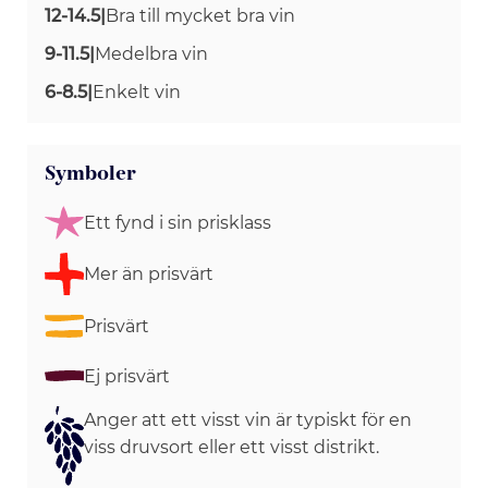
12-14.5
|
Bra till mycket bra vin
9-11.5
|
Medelbra vin
6-8.5
|
Enkelt vin
Symboler
Ett fynd i sin prisklass
Mer än prisvärt
Prisvärt
Ej prisvärt
Anger att ett visst vin är typiskt för en
viss druvsort eller ett visst distrikt.