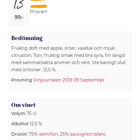
13
Prisvärt
99:-
Bedömning
Fruktig doft med äpple, örter, vaxduk och mjuk
citruston. Torr, fruktig smak med bra syra, fin längd
med sammansatta aromer och rent, lite kantigt slut
med örttoner. 12,5 %.
Provning
Vinjournalen 2019 09 September
Om vinet
Volym
75 cl
Alkohol
12.5 %
Druvor:
75%
semillon
, 25%
sauvignon blanc