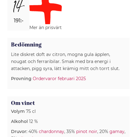
14
191:-
Mer än prisvärt
Bedömning
Lite diskret doft av citron, mogna gula äpplen,
nougat och ferraribilar. Smak med bra energi i
attacken, pigg syra, lätt krämig mitt och torrt slut.
Provning
Ordervaror februari 2025
Om vinet
Volym
75 cl
Alkohol
12 %
Druvor:
40%
chardonnay
, 35%
pinot noir
, 20%
gamay
,