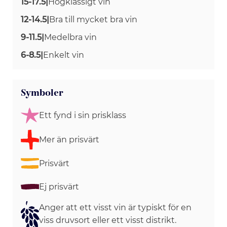
15-17.5
|
Högklassigt vin
12-14.5
|
Bra till mycket bra vin
9-11.5
|
Medelbra vin
6-8.5
|
Enkelt vin
Symboler
Ett fynd i sin prisklass
Mer än prisvärt
Prisvärt
Ej prisvärt
Anger att ett visst vin är typiskt för en
viss druvsort eller ett visst distrikt.