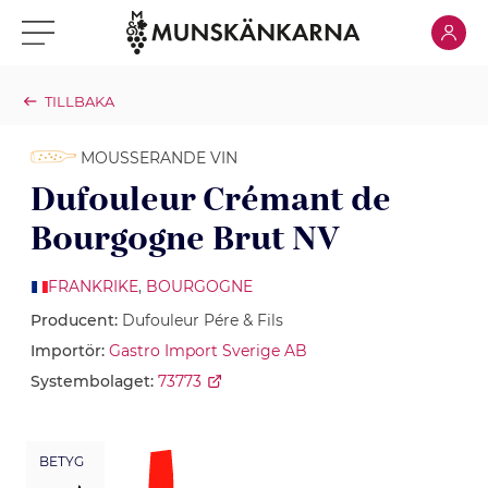
Klicka för
Klicka för meny
TILLBAKA
MOUSSERANDE VIN
Dufouleur Crémant de
Bourgogne Brut NV
FRANKRIKE
,
BOURGOGNE
Producent:
Dufouleur Pére & Fils
Importör:
Gastro Import Sverige AB
Systembolaget:
73773
BETYG