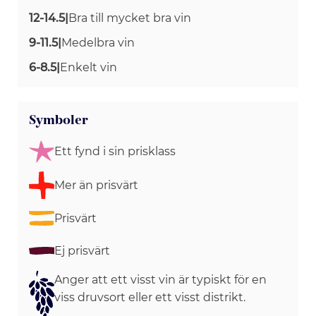
12-14.5
|
Bra till mycket bra vin
9-11.5
|
Medelbra vin
6-8.5
|
Enkelt vin
Symboler
Ett fynd i sin prisklass
Mer än prisvärt
Prisvärt
Ej prisvärt
Anger att ett visst vin är typiskt för en
viss druvsort eller ett visst distrikt.