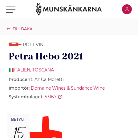
Klicka för
Klicka för meny
TILLBAKA
RÖTT VIN
Petra Hebo 2021
ITALIEN
,
TOSCANA
Producent:
Az Ca Moretti
Importör:
Domaine Wines & Sundance Wine
Systembolaget:
53167
BETYG
15