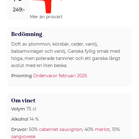
249:-
Mer än prisvärt
Bedömning
Doft av plommon, körsbär, ceder, vanilj,
balsamvinäger och vanilj. Ganska fyllig smak med
höga, men polerade tanniner och ett ganska långt
avslut med en liten beska.
Provning
Ordervaror februari 2025
Om vinet
Volym
75 cl
Alkohol
14 %
Druvor:
50%
cabernet sauvignon
, 40%
merlot
, 10%
sangiovese