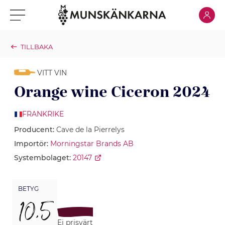
Klicka för
Klicka för meny
TILLBAKA
VITT VIN
Orange wine Ciceron 2024
FRANKRIKE
Producent:
Cave de la Pierrelys
Importör:
Morningstar Brands AB
Systembolaget:
20147
BETYG
10,5
Ej prisvärt