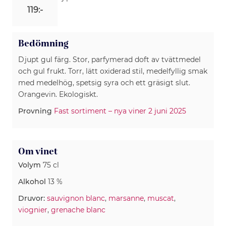
119:-
Bedömning
Djupt gul färg. Stor, parfymerad doft av tvättmedel
och gul frukt. Torr, lätt oxiderad stil, medelfyllig smak
med medelhög, spetsig syra och ett gräsigt slut.
Orangevin. Ekologiskt.
Provning
Fast sortiment – nya viner 2 juni 2025
Om vinet
Volym
75 cl
Alkohol
13 %
Druvor:
sauvignon blanc
,
marsanne
,
muscat
,
viognier
,
grenache blanc