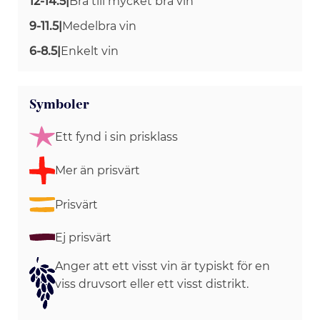
12-14.5
|
Bra till mycket bra vin
9-11.5
|
Medelbra vin
6-8.5
|
Enkelt vin
Symboler
Ett fynd i sin prisklass
Mer än prisvärt
Prisvärt
Ej prisvärt
Anger att ett visst vin är typiskt för en
viss druvsort eller ett visst distrikt.