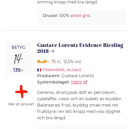
simmig kropp med bra längd.
Druvor:
100%
pinot gris
Gustave Lorentz Evidence Riesling
BETYG
2018
14
75 cl
,
12.5% vol.
139:-
FRANKRIKE
,
ALSACE
Producent:
Gustave Lorentz
Systembolaget:
75875
Generös, druvtypisk doft av petroleum,
cykelaffär, rosor och en bukett av kryddor.
Mer än prisvärt
Balanserad, frisk, kryddig smak med ren
fruktsyra i en lätt kropp med viss oljighet
och bra längd.