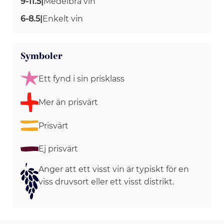
9-11.5
|
Medelbra vin
6-8.5
|
Enkelt vin
Symboler
Ett fynd i sin prisklass
Mer än prisvärt
Prisvärt
Ej prisvärt
Anger att ett visst vin är typiskt för en
viss druvsort eller ett visst distrikt.