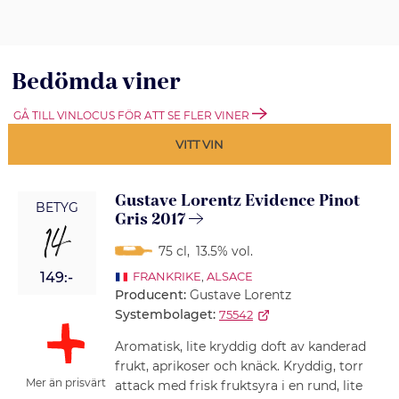
Bedömda viner
GÅ TILL VINLOCUS FÖR ATT SE FLER VINER
VITT VIN
Gustave Lorentz Evidence Pinot
BETYG
Gris 2017
14
75 cl
,
13.5% vol.
149:-
FRANKRIKE
,
ALSACE
Producent:
Gustave Lorentz
Systembolaget:
75542
Aromatisk, lite kryddig doft av kanderad
frukt, aprikoser och knäck. Kryddig, torr
Mer än prisvärt
attack med frisk fruktsyra i en rund, lite