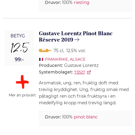
Druvor:
100%
riesling
Gustave Lorentz Pinot Blanc
BETYG
Réserve 2019
12,5
75 cl
,
12.5% vol.
99:-
FRANKRIKE
,
ALSACE
Producent:
Gustave Lorentz
Systembolaget:
73527
Aromatisk, ung, ren, fruktig doft med
trevlig kryddighet. Ung, fruktig smak med
Mer än prisvärt
påtagligt ren och frisk fruktsyra i en
medelfyllig kropp med trevlig längd.
Druvor:
100%
pinot blanc