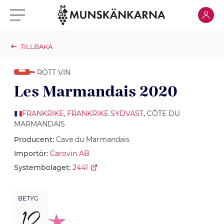
Klicka för
Klicka för meny
TILLBAKA
RÖTT VIN
Les Marmandais 2020
FRANKRIKE
,
FRANKRIKE SYDVÄST
, CÔTE DU
MARMANDAIS
Producent:
Cave du Marmandais
Importör:
Carovin AB
Systembolaget:
2441
BETYG