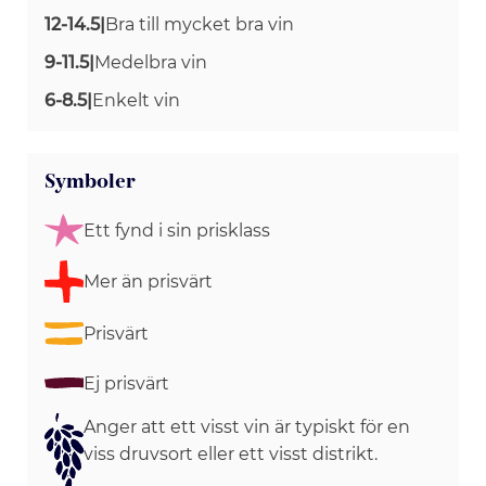
12-14.5
|
Bra till mycket bra vin
9-11.5
|
Medelbra vin
6-8.5
|
Enkelt vin
Symboler
Ett fynd i sin prisklass
Mer än prisvärt
Prisvärt
Ej prisvärt
Anger att ett visst vin är typiskt för en
viss druvsort eller ett visst distrikt.