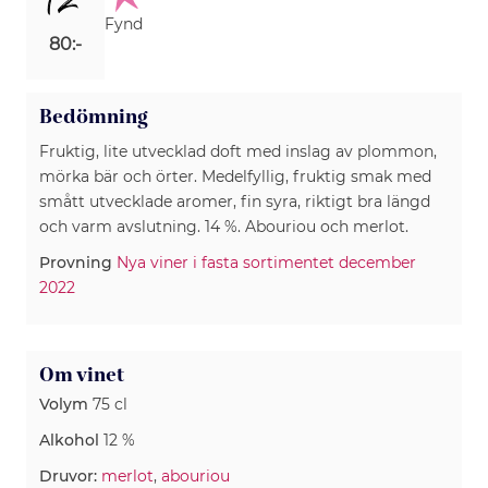
12
Fynd
80:-
Bedömning
Fruktig, lite utvecklad doft med inslag av plommon,
mörka bär och örter. Medelfyllig, fruktig smak med
smått utvecklade aromer, fin syra, riktigt bra längd
och varm avslutning. 14 %. Abouriou och merlot.
Provning
Nya viner i fasta sortimentet december
2022
Om vinet
Volym
75 cl
Alkohol
12 %
Druvor:
merlot
,
abouriou