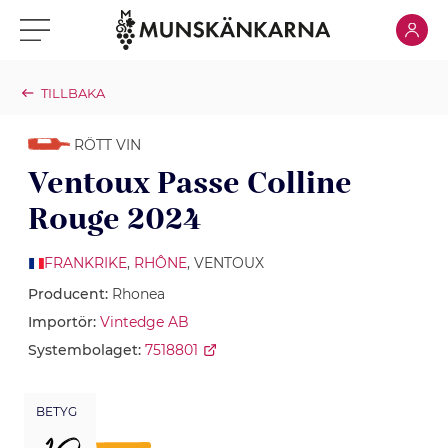
Klicka för
Klicka för meny
TILLBAKA
RÖTT VIN
Ventoux Passe Colline
Rouge 2024
FRANKRIKE
,
RHÔNE
, VENTOUX
Producent:
Rhonea
Importör:
Vintedge AB
Systembolaget:
7518801
BETYG