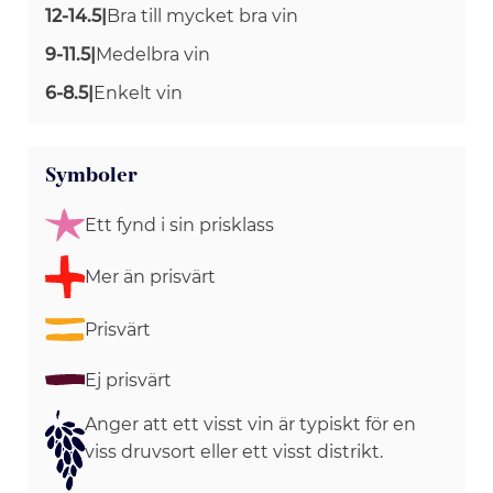
12-14.5
|
Bra till mycket bra vin
9-11.5
|
Medelbra vin
6-8.5
|
Enkelt vin
Symboler
Ett fynd i sin prisklass
Mer än prisvärt
Prisvärt
Ej prisvärt
Anger att ett visst vin är typiskt för en
viss druvsort eller ett visst distrikt.