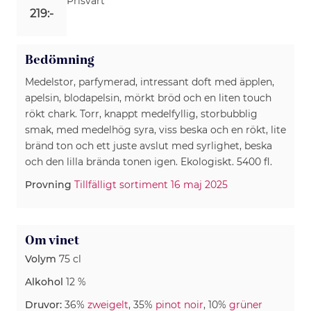
Prisvärt
219:-
Bedömning
Medelstor, parfymerad, intressant doft med äpplen,
apelsin, blodapelsin, mörkt bröd och en liten touch
rökt chark. Torr, knappt medelfyllig, storbubblig
smak, med medelhög syra, viss beska och en rökt, lite
bränd ton och ett juste avslut med syrlighet, beska
och den lilla brända tonen igen. Ekologiskt. 5400 fl.
Provning
Tillfälligt sortiment 16 maj 2025
Om vinet
Volym
75 cl
Alkohol
12 %
Druvor:
36%
zweigelt
, 35%
pinot noir
, 10%
grüner