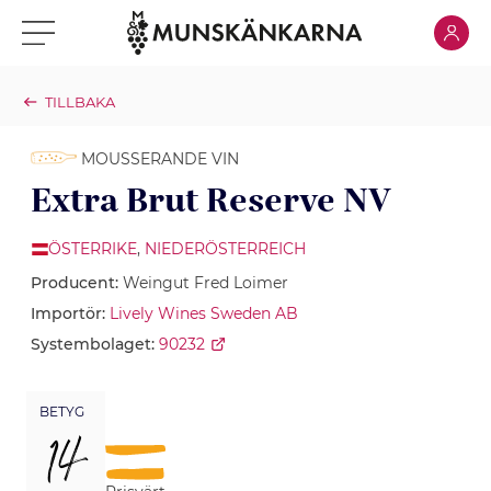
Klicka för
Klicka för meny
TILLBAKA
MOUSSERANDE VIN
Extra Brut Reserve NV
ÖSTERRIKE
,
NIEDERÖSTERREICH
Producent:
Weingut Fred Loimer
Importör:
Lively Wines Sweden AB
Systembolaget:
90232
BETYG
14