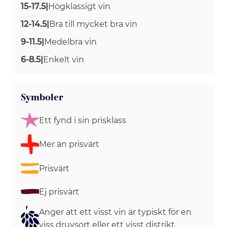
15-17.5
|
Högklassigt vin
12-14.5
|
Bra till mycket bra vin
9-11.5
|
Medelbra vin
6-8.5
|
Enkelt vin
Symboler
Ett fynd i sin prisklass
Mer än prisvärt
Prisvärt
Ej prisvärt
Anger att ett visst vin är typiskt för en
viss druvsort eller ett visst distrikt.