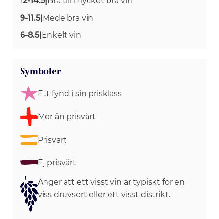
12-14.5
|
Bra till mycket bra vin
9-11.5
|
Medelbra vin
6-8.5
|
Enkelt vin
Symboler
Ett fynd i sin prisklass
Mer än prisvärt
Prisvärt
Ej prisvärt
Anger att ett visst vin är typiskt för en
viss druvsort eller ett visst distrikt.