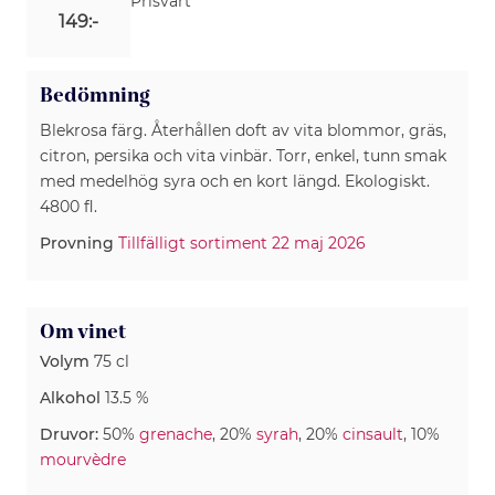
Prisvärt
149:-
Bedömning
Blekrosa färg. Återhållen doft av vita blommor, gräs,
citron, persika och vita vinbär. Torr, enkel, tunn smak
med medelhög syra och en kort längd. Ekologiskt.
4800 fl.
Provning
Tillfälligt sortiment 22 maj 2026
Om vinet
Volym
75 cl
Alkohol
13.5 %
Druvor:
50%
grenache
, 20%
syrah
, 20%
cinsault
, 10%
mourvèdre