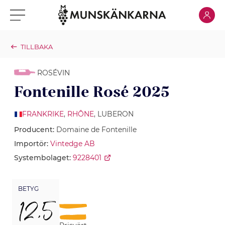
Klicka för
Klicka för meny
TILLBAKA
ROSÉVIN
Fontenille Rosé 2025
FRANKRIKE
,
RHÔNE
, LUBERON
Producent:
Domaine de Fontenille
Importör:
Vintedge AB
Systembolaget:
9228401
BETYG
12,5