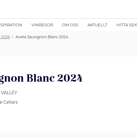
NSPIRATION
VINRESOR
OM OSS
AKTUELLT
HITTA SE
i 2026
Aveta Sauvignon Blanc 2024
gnon Blanc 2024
A VALLEY
 Cellars