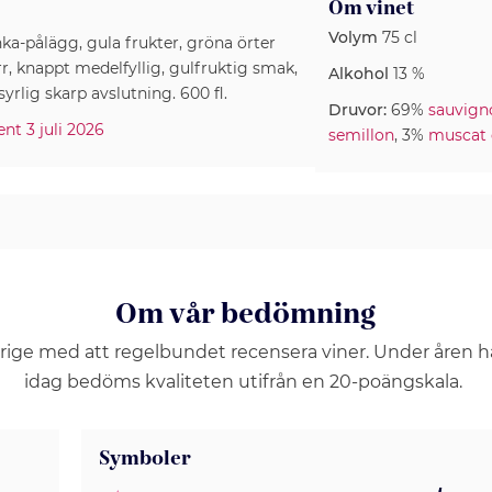
Om vinet
Volym
75 cl
ka-pålägg, gula frukter, gröna örter
rr, knappt medelfyllig, gulfruktig smak,
Alkohol
13 %
yrlig skarp avslutning. 600 fl.
Druvor:
69%
sauvign
ent 3 juli 2026
semillon
, 3%
muscat 
Om vår bedömning
erige med att regelbundet recensera viner. Under åren 
idag bedöms kvaliteten utifrån en 20-poängskala.
Symboler