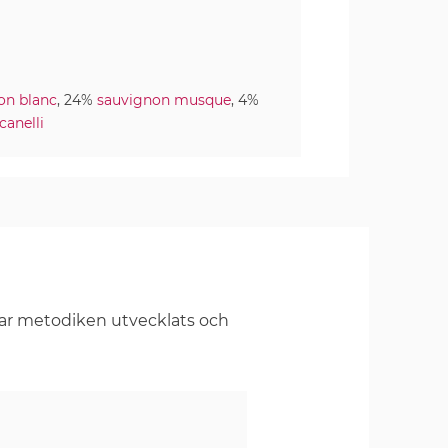
on blanc
, 24%
sauvignon musque
, 4%
canelli
har metodiken utvecklats och