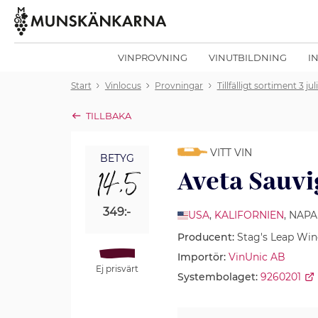
VINPROVNING
VINUTBILDNING
I
Start
Vinlocus
Provningar
Tillfälligt sortiment 3 jul
TILLBAKA
VITT VIN
BETYG
14,5
Aveta Sauvi
349:-
USA
,
KALIFORNIEN
, NAP
Producent:
Stag's Leap Wine
Importör:
VinUnic AB
Ej prisvärt
Systembolaget:
9260201