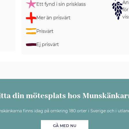
Ang
Ett fynd i sin prisklass
för
vis
Mer än prisvärt
Prisvärt
Ej prisvärt
itta din mötesplats hos Munskänkar
skänkarna finns idag på omkring 180 orter i Sverige och i utlan
GÅ MED NU