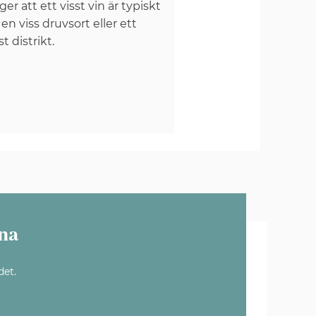
er att ett visst vin är typiskt
 en viss druvsort eller ett
st distrikt.
na
det.