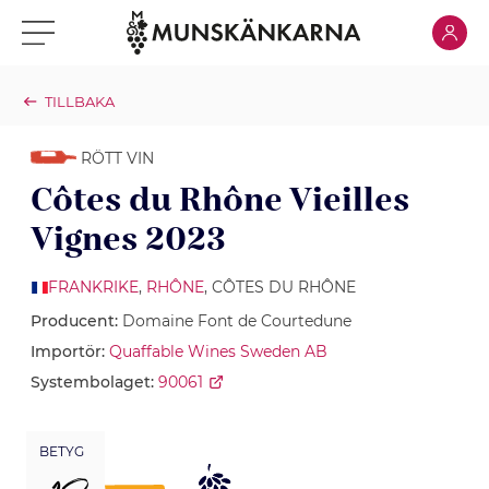
Klicka för
Klicka för meny
TILLBAKA
RÖTT VIN
Côtes du Rhône Vieilles
Vignes 2023
FRANKRIKE
,
RHÔNE
, CÔTES DU RHÔNE
Producent:
Domaine Font de Courtedune
Importör:
Quaffable Wines Sweden AB
Systembolaget:
90061
BETYG