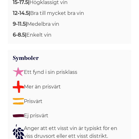
15-17.5
|
Högklassigt vin
12-14.5
|
Bra till mycket bra vin
9-11.5
|
Medelbra vin
6-8.5
|
Enkelt vin
Symboler
Ett fynd i sin prisklass
Mer än prisvärt
Prisvärt
Ej prisvärt
Anger att ett visst vin är typiskt för en
viss druvsort eller ett visst distrikt.