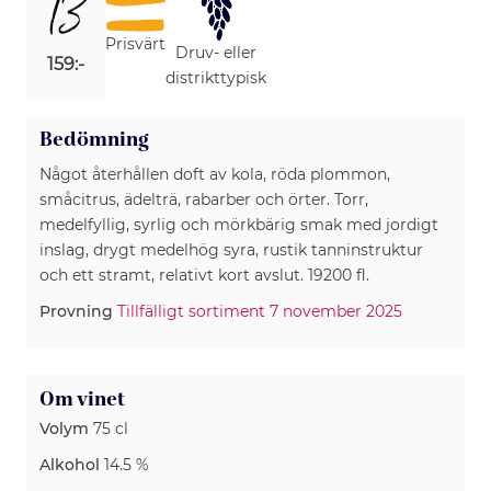
13
Prisvärt
Druv- eller
159:-
distrikttypisk
Bedömning
Något återhållen doft av kola, röda plommon,
småcitrus, ädelträ, rabarber och örter. Torr,
medelfyllig, syrlig och mörkbärig smak med jordigt
inslag, drygt medelhög syra, rustik tanninstruktur
och ett stramt, relativt kort avslut. 19200 fl.
Provning
Tillfälligt sortiment 7 november 2025
Om vinet
Volym
75 cl
Alkohol
14.5 %