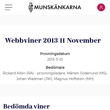
Klicka för
Klicka för meny
Webbviner 2013 11 November
Provningsdatum
2013-11-01
Bedömare
Rickard Albin (RA) - provningsledare, Mårten Söderlund (MS),
Johan Wadman (JW), Magnus Hoffstein (MH)
Bedömda viner