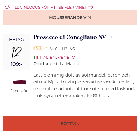
GÅ TILL VINLOCUS FÖR ATT SE FLER VINER
MOUSSERANDE VIN
Prosecco di Conegliano NV
BETYG
12
75 cl
,
11% vol.
ITALIEN
,
VENETO
Producent:
La Marca
109:-
Lätt blommig doft av sötmandel, päron och
citrus. Mjuk, fruktig, godisartad smak i en lätt,
okomplicerad, inte alltför söt stil med läskande
Ej prisvärt
fruktsyra i eftersmaken. 100% Glera
RÖTT VIN