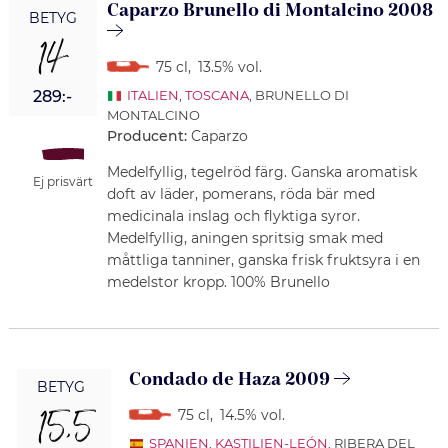
Caparzo Brunello di Montalcino 2008
BETYG
14
75 cl
,
13.5% vol.
289:-
ITALIEN
,
TOSCANA
, BRUNELLO DI
MONTALCINO
Producent:
Caparzo
Medelfyllig, tegelröd färg. Ganska aromatisk
Ej prisvärt
doft av läder, pomerans, röda bär med
medicinala inslag och flyktiga syror.
Medelfyllig, aningen spritsig smak med
måttliga tanniner, ganska frisk fruktsyra i en
medelstor kropp. 100% Brunello
Condado de Haza 2009
BETYG
15,5
75 cl
,
14.5% vol.
SPANIEN
,
KASTILIEN-LEÓN
, RIBERA DEL