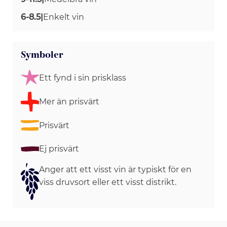
6-8.5
|
Enkelt vin
Symboler
Ett fynd i sin prisklass
Mer än prisvärt
Prisvärt
Ej prisvärt
Anger att ett visst vin är typiskt för en
viss druvsort eller ett visst distrikt.