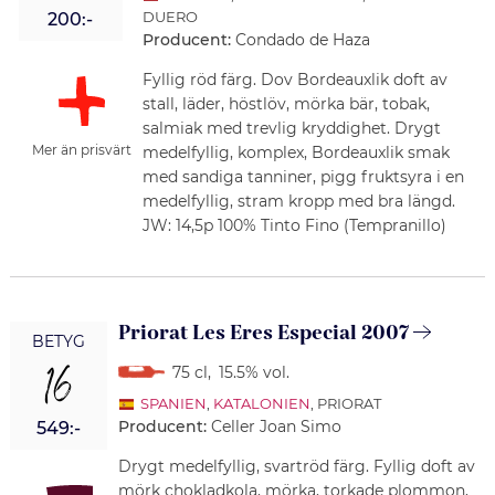
DUERO
200:-
Producent:
Condado de Haza
Fyllig röd färg. Dov Bordeauxlik doft av
stall, läder, höstlöv, mörka bär, tobak,
salmiak med trevlig kryddighet. Drygt
Mer än prisvärt
medelfyllig, komplex, Bordeauxlik smak
med sandiga tanniner, pigg fruktsyra i en
medelfyllig, stram kropp med bra längd.
JW: 14,5p 100% Tinto Fino (Tempranillo)
Priorat Les Eres Especial 2007
BETYG
16
75 cl
,
15.5% vol.
SPANIEN
,
KATALONIEN
, PRIORAT
Producent:
Celler Joan Simo
549:-
Drygt medelfyllig, svartröd färg. Fyllig doft av
mörk chokladkola, mörka, torkade plommon,