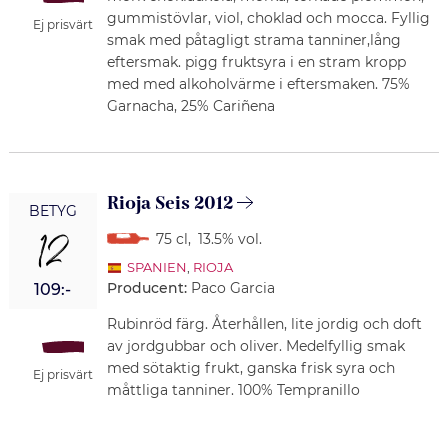
gummistövlar, viol, choklad och mocca. Fyllig
Ej prisvärt
smak med påtagligt strama tanniner,lång
eftersmak. pigg fruktsyra i en stram kropp
med med alkoholvärme i eftersmaken. 75%
Garnacha, 25% Cariñena
Rioja Seis 2012
BETYG
12
75 cl
,
13.5% vol.
SPANIEN
,
RIOJA
Producent:
Paco Garcia
109:-
Rubinröd färg. Återhållen, lite jordig och doft
av jordgubbar och oliver. Medelfyllig smak
med sötaktig frukt, ganska frisk syra och
Ej prisvärt
måttliga tanniner. 100% Tempranillo