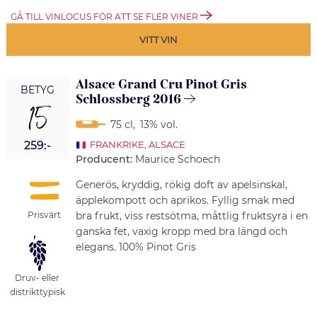
GÅ TILL VINLOCUS FÖR ATT SE FLER VINER
VITT VIN
Alsace Grand Cru Pinot Gris
BETYG
Schlossberg 2016
15
75 cl
,
13% vol.
259:-
FRANKRIKE
,
ALSACE
Producent:
Maurice Schoech
Generös, kryddig, rökig doft av apelsinskal,
äpplekompott och aprikos. Fyllig smak med
Prisvärt
bra frukt, viss restsötma, måttlig fruktsyra i en
ganska fet, vaxig kropp med bra längd och
elegans. 100% Pinot Gris
Druv- eller
distrikttypisk