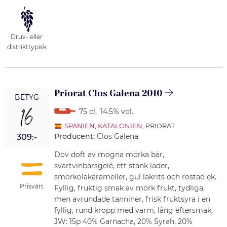
Druv- eller
distrikttypisk
Priorat Clos Galena 2010
BETYG
16
75 cl
,
14.5% vol.
SPANIEN
,
KATALONIEN
, PRIORAT
Producent:
Clos Galena
309:-
Dov doft av mogna mörka bär,
svartvinbärsgelé, ett stänk läder,
smörkolakarameller, gul lakrits och rostad ek.
Prisvärt
Fyllig, fruktig smak av mörk frukt, tydliga,
men avrundade tanniner, frisk fruktsyra i en
fyllig, rund kropp med varm, lång eftersmak.
JW: 15p 40% Garnacha, 20% Syrah, 20%