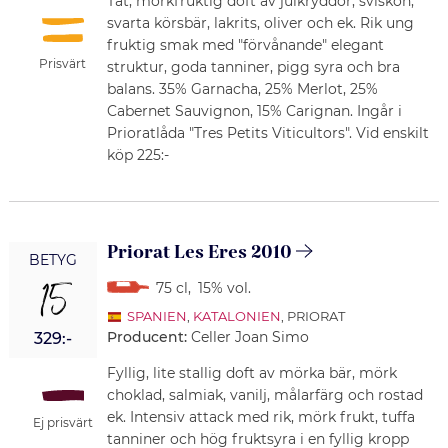
Tät, mörkfruktig doft av julkryddor, sviskon,
svarta körsbär, lakrits, oliver och ek. Rik ung
fruktig smak med "förvånande" elegant
Prisvärt
struktur, goda tanniner, pigg syra och bra
balans. 35% Garnacha, 25% Merlot, 25%
Cabernet Sauvignon, 15% Carignan. Ingår i
Prioratlåda "Tres Petits Viticultors". Vid enskilt
köp 225:-
Priorat Les Eres 2010
BETYG
15
75 cl
,
15% vol.
SPANIEN
,
KATALONIEN
, PRIORAT
Producent:
Celler Joan Simo
329:-
Fyllig, lite stallig doft av mörka bär, mörk
choklad, salmiak, vanilj, målarfärg och rostad
ek. Intensiv attack med rik, mörk frukt, tuffa
Ej prisvärt
tanniner och hög fruktsyra i en fyllig kropp