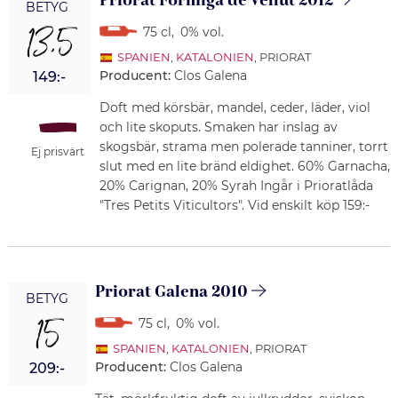
Priorat Formiga de Vellut 2012
BETYG
13,5
75 cl
,
0% vol.
SPANIEN
,
KATALONIEN
, PRIORAT
Producent:
Clos Galena
149:-
Doft med körsbär, mandel, ceder, läder, viol
och lite skoputs. Smaken har inslag av
skogsbär, strama men polerade tanniner, torrt
Ej prisvärt
slut med en lite bränd eldighet. 60% Garnacha,
20% Carignan, 20% Syrah Ingår i Prioratlåda
"Tres Petits Viticultors". Vid enskilt köp 159:-
Priorat Galena 2010
BETYG
15
75 cl
,
0% vol.
SPANIEN
,
KATALONIEN
, PRIORAT
Producent:
Clos Galena
209:-