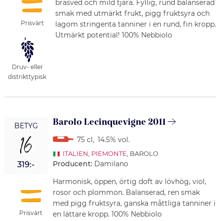
brasved och mild tjära. Fyllig, rund balanserad
smak med utmärkt frukt, pigg fruktsyra och
Prisvärt
lagom stringenta tanniner i en rund, fin kropp.
Utmärkt potential! 100% Nebbiolo
Druv- eller
distrikttypisk
Barolo Lecinquevigne 2011
BETYG
16
75 cl
,
14.5% vol.
ITALIEN
,
PIEMONTE
, BAROLO
Producent:
Damilano
319:-
Harmonisk, öppen, örtig doft av lövhög, viol,
rosor och plommon. Balanserad, ren smak
med pigg fruktsyra, ganska måttliga tanniner i
Prisvärt
en lättare kropp. 100% Nebbiolo