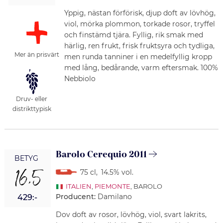
Yppig, nästan förförisk, djup doft av lövhög,
viol, mörka plommon, torkade rosor, tryffel
och finstämd tjära. Fyllig, rik smak med
härlig, ren frukt, frisk fruktsyra och tydliga,
Mer än prisvärt
men runda tanniner i en medelfyllig kropp
med lång, bedårande, varm eftersmak. 100%
Nebbiolo
Druv- eller
distrikttypisk
Barolo Cerequio 2011
BETYG
16,5
75 cl
,
14.5% vol.
ITALIEN
,
PIEMONTE
, BAROLO
Producent:
Damilano
429:-
Dov doft av rosor, lövhög, viol, svart lakrits,