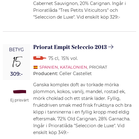
Cabernet Sauvignon, 20% Carignan. Ingår i
Prioratlåda "Tres Petits Viticultors" och
"Seleccion de Luxe". Vid enskilt köp 329:-
Priorat Empit Seleccio 2013
BETYG
15
75 cl
,
15% vol.
SPANIEN
,
KATALONIEN
, PRIORAT
Producent:
Celler Castellet
309:-
Ganska komplex doft av torkade mörka
plommon, kokos, vanilj, mandel, rostad ek,
mörk choklad och ett stänk läder. Fyllig,
Ej prisvärt
fruktdriven smak med frisk fruktsyra och bra
klipp i tanninerna i en fyllig kropp med eldig
eftersmak. 72% Old Carignan, 28% Garnacha.
Ingår i Prioratlåda "Seleccion de Luxe". Vid
enskilt köp 349:-