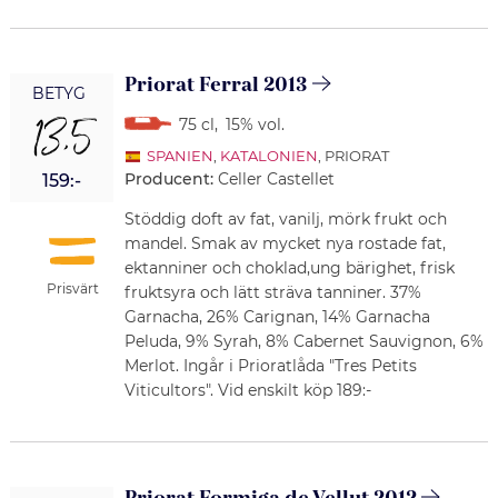
Priorat Ferral 2013
BETYG
13,5
75 cl
,
15% vol.
SPANIEN
,
KATALONIEN
, PRIORAT
Producent:
Celler Castellet
159:-
Stöddig doft av fat, vanilj, mörk frukt och
mandel. Smak av mycket nya rostade fat,
ektanniner och choklad,ung bärighet, frisk
Prisvärt
fruktsyra och lätt sträva tanniner. 37%
Garnacha, 26% Carignan, 14% Garnacha
Peluda, 9% Syrah, 8% Cabernet Sauvignon, 6%
Merlot. Ingår i Prioratlåda "Tres Petits
Viticultors". Vid enskilt köp 189:-