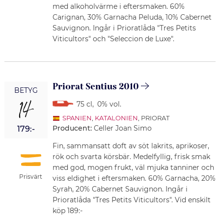
med alkoholvärme i eftersmaken. 60%
Carignan, 30% Garnacha Peluda, 10% Cabernet
Sauvignon. Ingår i Prioratlåda "Tres Petits
Viticultors" och "Seleccion de Luxe".
Priorat Sentius 2010
BETYG
14
75 cl
,
0% vol.
SPANIEN
,
KATALONIEN
, PRIORAT
Producent:
Celler Joan Simo
179:-
Fin, sammansatt doft av söt lakrits, aprikoser,
rök och svarta körsbär. Medelfyllig, frisk smak
med god, mogen frukt, väl mjuka tanniner och
Prisvärt
viss eldighet i eftersmaken. 60% Garnacha, 20%
Syrah, 20% Cabernet Sauvignon. Ingår i
Prioratlåda "Tres Petits Viticultors". Vid enskilt
köp 189:-