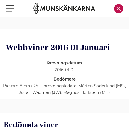
Klicka för
Klicka för meny
Webbviner 2016 01 Januari
Provningsdatum
2016-01-01
Bedömare
Rickard Albin (RA) - provningsledare, Mårten Söderlund (MS),
Johan Wadman (JW), Magnus Hoffstein (MH)
Bedömda viner