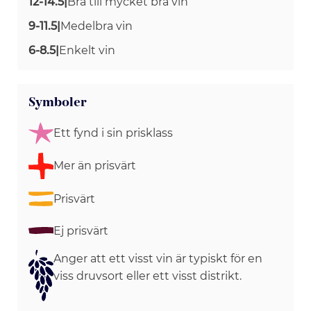
12-14.5
|
Bra till mycket bra vin
9-11.5
|
Medelbra vin
6-8.5
|
Enkelt vin
Symboler
Ett fynd i sin prisklass
Mer än prisvärt
Prisvärt
Ej prisvärt
Anger att ett visst vin är typiskt för en
viss druvsort eller ett visst distrikt.