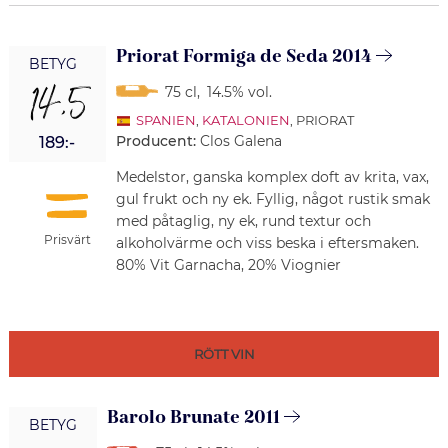
Priorat Formiga de Seda 2014
BETYG
14,5
75 cl
,
14.5% vol.
SPANIEN
,
KATALONIEN
, PRIORAT
Producent:
Clos Galena
189:-
Medelstor, ganska komplex doft av krita, vax,
gul frukt och ny ek. Fyllig, något rustik smak
med påtaglig, ny ek, rund textur och
Prisvärt
alkoholvärme och viss beska i eftersmaken.
80% Vit Garnacha, 20% Viognier
RÖTT VIN
Barolo Brunate 2011
BETYG