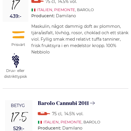
17
75 cl
,
14.5% vol.
ITALIEN
,
PIEMONTE
, BAROLO
Producent:
Damilano
439:-
Maskulin, något dammig doft av plommon,
tjära/asfalt, lövhög, rosor, choklad och ett stänk
viol. Fyllig smak med relativt tuffa tanniner,
Prisvärt
frisk fruktsyra i en medelstor kropp. 100%
Nebbiolo
Druv- eller
distrikttypisk
Barolo Cannubi 2011
BETYG
17,5
75 cl
,
14.5% vol.
ITALIEN
,
PIEMONTE
, BAROLO
Producent:
Damilano
529:-