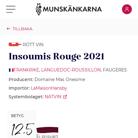
Klicka för
Klicka för meny
TILLBAKA
RÖTT VIN
Insoumis Rouge 2021
FRANKRIKE
,
LANGUEDOC-ROUSSILLON
, FAUGERES
Producent:
Domaine Mas Onesime
Importör:
LaMaisonHansby
Systembolaget:
NÄTVIN
BETYG
12,5
Ej prisvärt