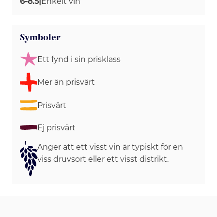
6-8.5
|
Enkelt vin
Symboler
Ett fynd i sin prisklass
Mer än prisvärt
Prisvärt
Ej prisvärt
Anger att ett visst vin är typiskt för en
viss druvsort eller ett visst distrikt.