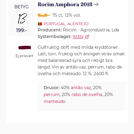
Rocim Amphora 2018
BETYG
13
75 cl
,
12% vol.
PORTUGAL
,
ALENTEJO
Producent:
Rocim - Agroindústria, Lda
199:-
Systembolaget:
92352
Gulfruktig doft med milda kryddtoner.
Lätt, torr, fruktig och aningen sträv smak
Ej prisvärt
med balanserad syra och riktigt bra
längd. Vin av antão vaz, perrum, rabo de
ovelha och mateúdo. 12 %. 2400 fl.
Druvor:
40%
antão vaz
, 20%
perrum
, 20%
rabo de ovelha
, 20%
manteúdo