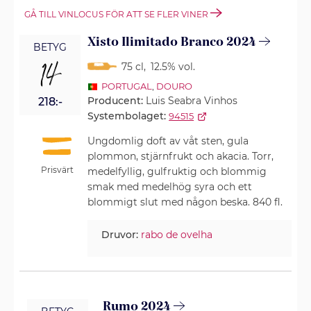
GÅ TILL VINLOCUS FÖR ATT SE FLER VINER
Xisto Ilimitado Branco 2024
BETYG
14
75 cl
,
12.5% vol.
PORTUGAL
,
DOURO
Producent:
Luis Seabra Vinhos
218:-
Systembolaget:
94515
Ungdomlig doft av våt sten, gula
plommon, stjärnfrukt och akacia. Torr,
Prisvärt
medelfyllig, gulfruktig och blommig
smak med medelhög syra och ett
blommigt slut med någon beska. 840 fl.
Druvor:
rabo de ovelha
Rumo 2024