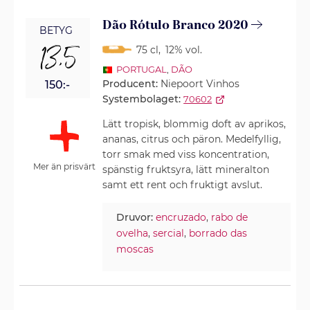
Dão Rótulo Branco 2020
BETYG
13,5
75 cl
,
12% vol.
PORTUGAL
,
DÃO
Producent:
Niepoort Vinhos
150:-
Systembolaget:
70602
Lätt tropisk, blommig doft av aprikos,
ananas, citrus och päron. Medelfyllig,
torr smak med viss koncentration,
Mer än prisvärt
spänstig fruktsyra, lätt mineralton
samt ett rent och fruktigt avslut.
Druvor:
encruzado
,
rabo de
ovelha
,
sercial
,
borrado das
moscas