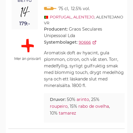
BETYG
14
75 cl
,
12.5% vol.
PORTUGAL
,
ALENTEJO
, ALENTEJANO
VR
179:-
Producent:
Graos Seculares
Unipessoal Lda
Systembolaget:
90666
Aromatisk doft av hyacint, gula
Mer än prisvärt
plommon, citron, och våt sten. Torr,
medelfyllig, syrligt gulfruktig smak
med blommig touch, drygt medelhög
syra och ett läskande slut med
mineralsälta. 1800 fl.
Druvor:
50%
arinto
, 25%
roupeiro
, 15%
rabo de ovelha
,
10%
tamarez