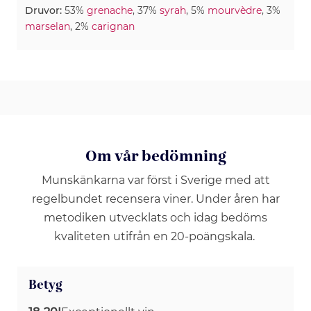
Druvor:
53%
grenache
, 37%
syrah
, 5%
mourvèdre
, 3%
marselan
, 2%
carignan
Om vår bedömning
Munskänkarna var först i Sverige med att
regelbundet recensera viner. Under åren har
metodiken utvecklats och idag bedöms
kvaliteten utifrån en 20-poängskala.
Betyg