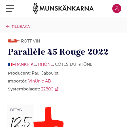
Klicka för
Klicka för meny
TILLBAKA
RÖTT VIN
Parallèle 45 Rouge 2022
FRANKRIKE
,
RHÔNE
, CÔTES DU RHÔNE
Producent:
Paul Jaboulet
Importör:
VinUnic AB
Systembolaget:
22800
BETYG
12,5