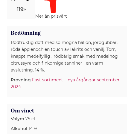
119:-
Mer än prisvärt
Bedömning
Rödfruktig doft med solmogna hallon, jordgubbar,
röda äpplenoch en touch av lakrits och vanilj. Torr,
knappt medelfyllig , rödbärig smak med medelhög
citrussyra och finkorniga tanniner i en varm
avslutning. 14 %.
Provning
Fast sortiment – nya årgångar september
2024
Om vinet
Volym
75 cl
Alkohol
14 %