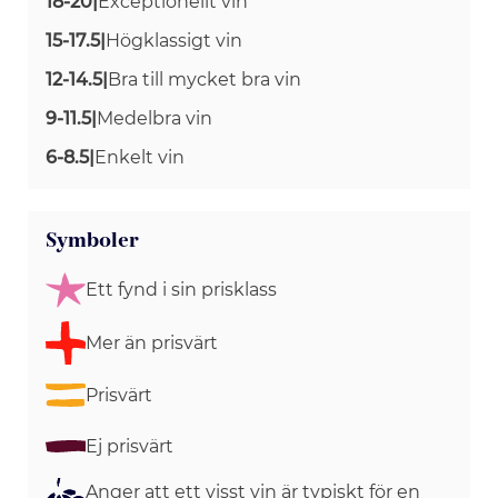
18-20
|
Exceptionellt vin
15-17.5
|
Högklassigt vin
12-14.5
|
Bra till mycket bra vin
9-11.5
|
Medelbra vin
6-8.5
|
Enkelt vin
Symboler
Ett fynd i sin prisklass
Mer än prisvärt
Prisvärt
Ej prisvärt
Anger att ett visst vin är typiskt för en