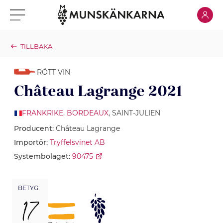
Klicka för
Klicka för meny
TILLBAKA
RÖTT VIN
Château Lagrange 2021
FRANKRIKE
,
BORDEAUX
, SAINT-JULIEN
Producent:
Château Lagrange
Importör:
Tryffelsvinet AB
Systembolaget:
90475
BETYG
17