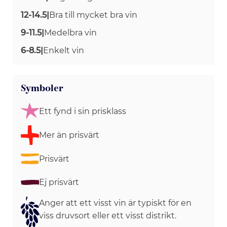
12-14.5
|
Bra till mycket bra vin
9-11.5
|
Medelbra vin
6-8.5
|
Enkelt vin
Symboler
Ett fynd i sin prisklass
Mer än prisvärt
Prisvärt
Ej prisvärt
Anger att ett visst vin är typiskt för en
viss druvsort eller ett visst distrikt.