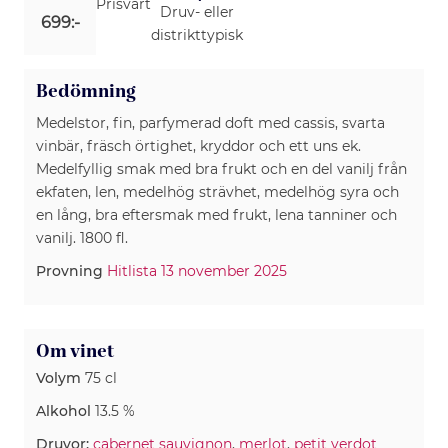
Prisvärt
Druv- eller
699:-
distrikttypisk
Bedömning
Medelstor, fin, parfymerad doft med cassis, svarta
vinbär, fräsch örtighet, kryddor och ett uns ek.
Medelfyllig smak med bra frukt och en del vanilj från
ekfaten, len, medelhög strävhet, medelhög syra och
en lång, bra eftersmak med frukt, lena tanniner och
vanilj. 1800 fl.
Provning
Hitlista 13 november 2025
Om vinet
Volym
75 cl
Alkohol
13.5 %
Druvor:
cabernet sauvignon
,
merlot
,
petit verdot