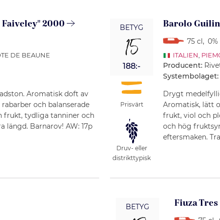
 Faiveley" 2000
Barolo Guilin
BETYG
15
75 cl
,
0% 
ÔTE DE BEAUNE
ITALIEN
,
PIEM
Producent:
Rive
188:-
Systembolaget:
adston. Aromatisk doft av
Drygt medelfyll
, rabarber och balanserade
Aromatisk, lätt 
Prisvärt
 frukt, tydliga tanniner och
frukt, viol och
a längd. Barnarov! AW: 17p
och hög fruktsyr
eftersmaken. Trad
Druv- eller
distrikttypisk
Fiuza Tres
BETYG