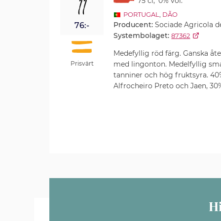
11
75 cl
,
0% vol.
PORTUGAL
,
DÃO
Producent:
Sociade Agricola d
76:-
Systembolaget:
87362
Medefyllig röd färg. Ganska åte
med lingonton. Medelfyllig sma
Prisvärt
tanniner och hög fruktsyra. 40
Alfrocheiro Preto och Jaen, 30
H