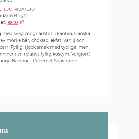
0% vol.
,
TEJO
, RIBATEJO
iuza & Bright
et:
88133
g med svag mognadston i kanten. Ganska
av mörka bär, choklad, ekfat, vanilj och
barr. Fyllig, tjock smak med tydliga, men
niner i en relativt fyllig kostym. Välgjort!
uriga Nacional, Cabernet Sauvignon
na