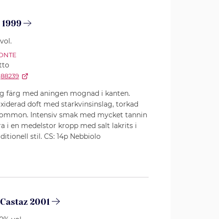
 1999
vol.
ONTE
tto
88239
ig färg med aningen mognad i kanten.
oxiderad doft med starkvinsinslag, torkad
 plommon. Intensiv smak med mycket tannin
a i en medelstor kropp med salt lakrits i
itionell stil. CS: 14p Nebbiolo
 Castaz 2001