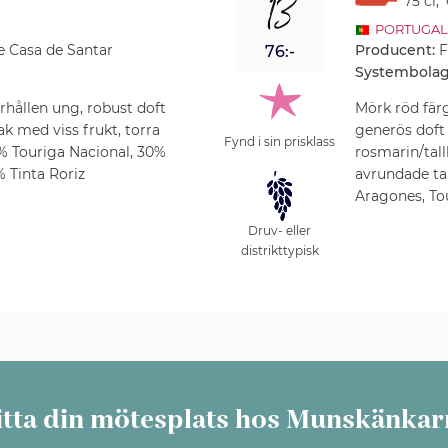
13
75 cl
,
PORTUGAL
e Casa de Santar
Producent:
F
76:-
Systembolag
rhållen ung, robust doft
Mörk röd fär
k med viss frukt, torra
generös doft 
Fynd i sin prisklass
% Touriga Nacional, 30%
rosmarin/tall
% Tinta Roriz
avrundade tan
Aragones, To
Druv- eller
distrikttypisk
itta din mötesplats hos Munskänkar