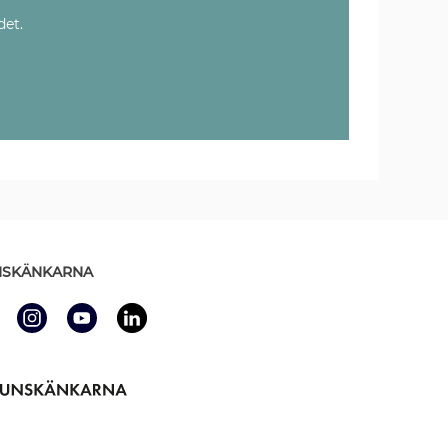
det.
SKÄNKARNA