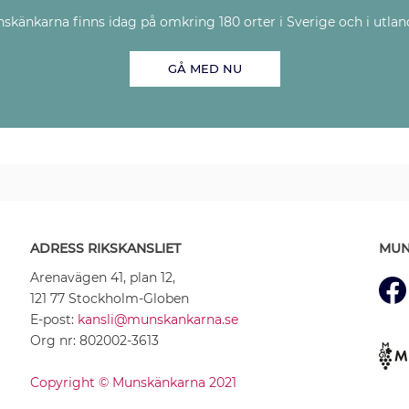
skänkarna finns idag på omkring 180 orter i Sverige och i utlan
GÅ MED NU
ADRESS RIKSKANSLIET
MUN
Arenavägen 41, plan 12,
121 77 Stockholm-Globen
E-post:
kansli@munskankarna.se
Org nr: 802002-3613
Copyright © Munskänkarna 2021