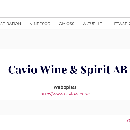
NSPIRATION
VINRESOR
OM OSS
AKTUELLT
HITTA SE
Cavio Wine & Spirit AB
Webbplats
http://www.caviowine.se
G