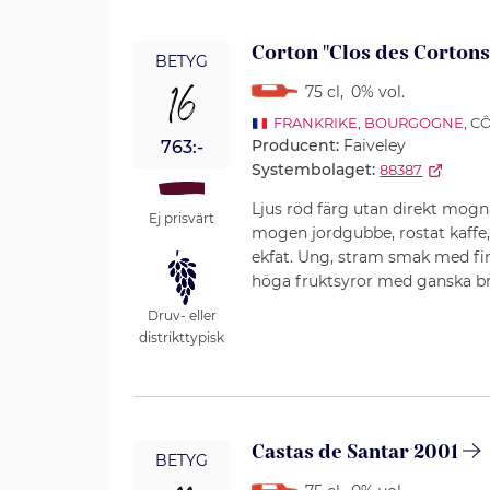
Corton "Clos des Cortons
BETYG
16
75 cl
,
0% vol.
FRANKRIKE
,
BOURGOGNE
, C
Producent:
Faiveley
763:-
Systembolaget:
88387
Ljus röd färg utan direkt mogn
Ej prisvärt
mogen jordgubbe, rostat kaffe
ekfat. Ung, stram smak med fin
höga fruktsyror med ganska br
Druv- eller
distrikttypisk
Castas de Santar 2001
BETYG