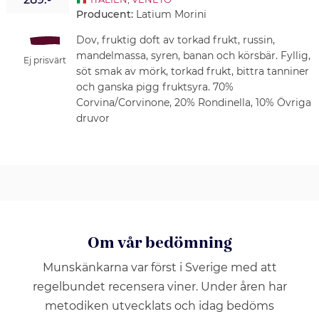
Producent:
Latium Morini
Dov, fruktig doft av torkad frukt, russin,
mandelmassa, syren, banan och körsbär. Fyllig,
Ej prisvärt
söt smak av mörk, torkad frukt, bittra tanniner
och ganska pigg fruktsyra. 70%
Corvina/Corvinone, 20% Rondinella, 10% Övriga
druvor
Om vår bedömning
Munskänkarna var först i Sverige med att
regelbundet recensera viner. Under åren har
metodiken utvecklats och idag bedöms