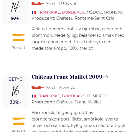
14
75 cl
,
13.5% vol.
FRANKRIKE
,
BORDEAUX
, MÉDOC, FRONSAC
Producent:
Château Fontaine-Saint Cric
169:-
Relativt generös doft av björnbär, ceder och
plommon. Medelfyllig, balanserad smak med
lagom tanniner och frisk fruktsyra i en
Prisvärt
medelstor kropp. 100% Merlot
Château Franc Maillet 2009
BETYG
16
75 cl
,
14.5% vol.
FRANKRIKE
,
BORDEAUX
, POMEROL
Producent:
Château Franc Maillet
329:-
Harmonisk, tillgänglig doft av
björnbärskompott, läder, smörkola, svarta
oliver och salmiak. Fyllig smak med bra tryck i
Prisvärt