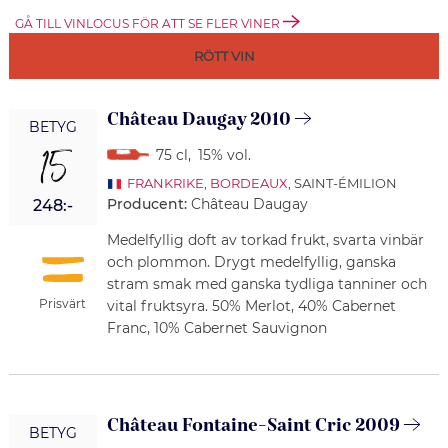
GÅ TILL VINLOCUS FÖR ATT SE FLER VINER
RÖTT VIN
Château Daugay 2010
BETYG
15
75 cl
,
15% vol.
FRANKRIKE
,
BORDEAUX
, SAINT-ÉMILION
Producent:
Château Daugay
248:-
Medelfyllig doft av torkad frukt, svarta vinbär
och plommon. Drygt medelfyllig, ganska
stram smak med ganska tydliga tanniner och
Prisvärt
vital fruktsyra. 50% Merlot, 40% Cabernet
Franc, 10% Cabernet Sauvignon
Château Fontaine-Saint Cric 2009
BETYG