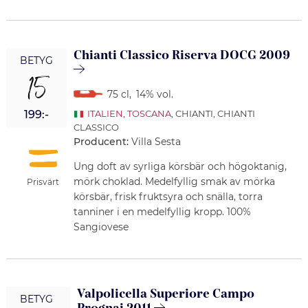
Chianti Classico Riserva DOCG 2009
BETYG
15
75 cl
,
14% vol.
199:-
ITALIEN
,
TOSCANA
, CHIANTI, CHIANTI
CLASSICO
Producent:
Villa Sesta
Ung doft av syrliga körsbär och högoktanig,
mörk choklad. Medelfyllig smak av mörka
Prisvärt
körsbär, frisk fruktsyra och snälla, torra
tanniner i en medelfyllig kropp. 100%
Sangiovese
Valpolicella Superiore Campo
BETYG