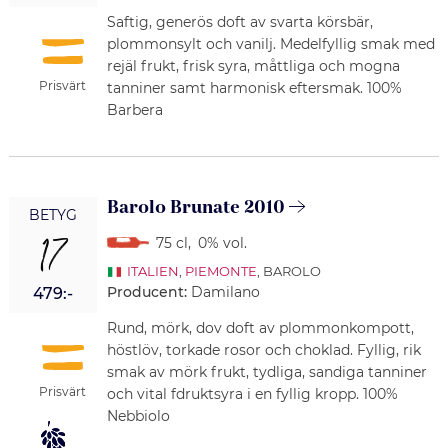
Saftig, generös doft av svarta körsbär,
plommonsylt och vanilj. Medelfyllig smak med
rejäl frukt, frisk syra, måttliga och mogna
Prisvärt
tanniner samt harmonisk eftersmak. 100%
Barbera
Barolo Brunate 2010
BETYG
17
75 cl
,
0% vol.
ITALIEN
,
PIEMONTE
, BAROLO
Producent:
Damilano
479:-
Rund, mörk, dov doft av plommonkompott,
höstlöv, torkade rosor och choklad. Fyllig, rik
smak av mörk frukt, tydliga, sandiga tanniner
Prisvärt
och vital fdruktsyra i en fyllig kropp. 100%
Nebbiolo