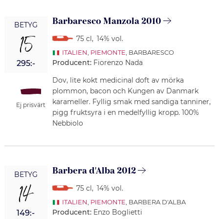
Barbaresco Manzola 2010
BETYG
15
75 cl
,
14% vol.
ITALIEN
,
PIEMONTE
, BARBARESCO
Producent:
Fiorenzo Nada
295:-
Dov, lite kokt medicinal doft av mörka
plommon, bacon och Kungen av Danmark
karameller. Fyllig smak med sandiga tanniner,
Ej prisvärt
pigg fruktsyra i en medelfyllig kropp. 100%
Nebbiolo
Barbera d'Alba 2012
BETYG
14
75 cl
,
14% vol.
ITALIEN
,
PIEMONTE
, BARBERA D'ALBA
Producent:
Enzo Boglietti
149:-