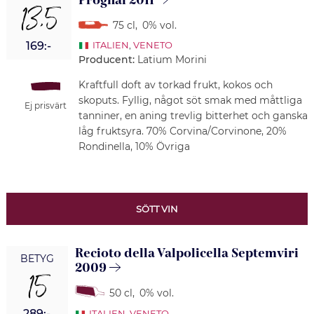
Prognai 2011
13,5
75 cl
,
0% vol.
169:-
ITALIEN
,
VENETO
Producent:
Latium Morini
Kraftfull doft av torkad frukt, kokos och
skoputs. Fyllig, något söt smak med måttliga
Ej prisvärt
tanniner, en aning trevlig bitterhet och ganska
låg fruktsyra. 70% Corvina/Corvinone, 20%
Rondinella, 10% Övriga
SÖTT VIN
Recioto della Valpolicella Septemviri
BETYG
2009
15
50 cl
,
0% vol.
289:-
ITALIEN
,
VENETO