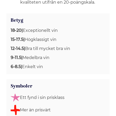
kvaliteten utifrån en 20-poängskala.
Betyg
18-20
|
Exceptionellt vin
15-17.5
|
Högklassigt vin
12-14.5
|
Bra till mycket bra vin
9-11.5
|
Medelbra vin
6-8.5
|
Enkelt vin
Symboler
Ett fynd i sin prisklass
Mer än prisvärt