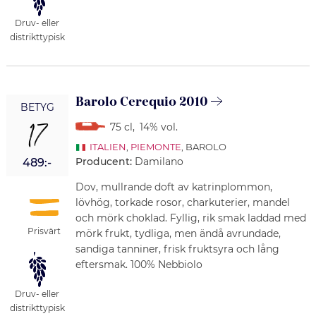
Druv- eller
distrikttypisk
Barolo Cerequio 2010
BETYG
17
75 cl
,
14% vol.
ITALIEN
,
PIEMONTE
, BAROLO
Producent:
Damilano
489:-
Dov, mullrande doft av katrinplommon,
lövhög, torkade rosor, charkuterier, mandel
och mörk choklad. Fyllig, rik smak laddad med
Prisvärt
mörk frukt, tydliga, men ändå avrundade,
sandiga tanniner, frisk fruktsyra och lång
eftersmak. 100% Nebbiolo
Druv- eller
distrikttypisk