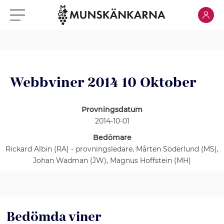
Klicka för
Klicka för meny
Webbviner 2014 10 Oktober
Provningsdatum
2014-10-01
Bedömare
Rickard Albin (RA) - provningsledare, Mårten Söderlund (MS),
Johan Wadman (JW), Magnus Hoffstein (MH)
Bedömda viner