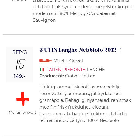
anslaget, mörk frukt, ganska strama tanniner
och hög fruktsyra i en drygt medelstor kropp i
modern stil. 80% Merlot, 20% Cabernet
Sauvignon
3 UTIN Langhe Nebbiolo 2012
BETYG
15
75 cl
,
14% vol.
ITALIEN
,
PIEMONTE
, LANGHE
Producent:
Ciabot Berton
149:-
Fruktig, aromatisk doft av mandelolja,
rosenvatten, pomerans, julkryddor och
grantäpple. Behaglig, nyanserad, ren smak
med fin frisk fruktighet, elegant
Mer än prisvärt
transparens, behaglig struktur och härlig
fetma. Snudd på fynd! 100% Nebbiolo