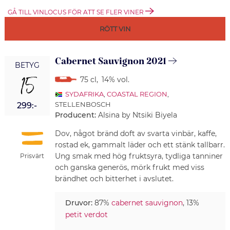
GÅ TILL VINLOCUS FÖR ATT SE FLER VINER
RÖTT VIN
Cabernet Sauvignon 2021
BETYG
15
75 cl
,
14% vol.
SYDAFRIKA
,
COASTAL REGION
,
STELLENBOSCH
299:-
Producent:
Alsina by Ntsiki Biyela
Dov, något bränd doft av svarta vinbär, kaffe,
rostad ek, gammalt läder och ett stänk tallbarr.
Ung smak med hög fruktsyra, tydliga tanniner
Prisvärt
och ganska generös, mörk frukt med viss
brändhet och bitterhet i avslutet.
Druvor:
87%
cabernet sauvignon
, 13%
petit verdot