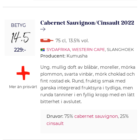
Cabernet Sauvignon/Cinsault 2022
BETYG
14,5
75 cl
,
13.5% vol.
229:-
SYDAFRIKA
,
WESTERN CAPE
, SLANGHOEK
Producent:
Kumusha
Ung. mullig doft av blåbär, moreller, mörka
plommon, svarta vinbär, mörk choklad och
fint rostad ek. Rund, fruktig smak med
Mer än prisvärt
ganska integrerad fruktsyra i tydliga, men
runda tanniner i en fyllig kropp med en lätt
bitterhet i avslutet.
Druvor:
75%
cabernet sauvignon
, 25%
cinsault