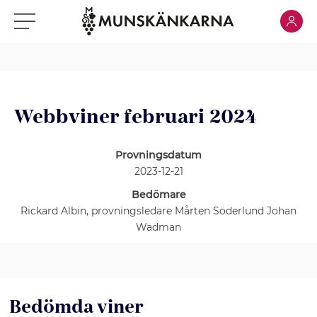
Klicka för
Klicka för meny
Webbviner februari 2024
Provningsdatum
2023-12-21
Bedömare
Rickard Albin, provningsledare Mårten Söderlund Johan
Wadman
Bedömda viner