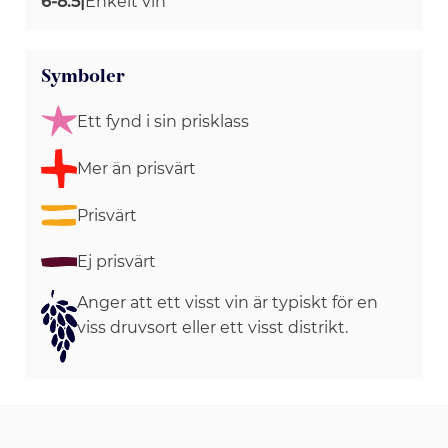
6-8.5
|
Enkelt vin
Symboler
Ett fynd i sin prisklass
Mer än prisvärt
Prisvärt
Ej prisvärt
Anger att ett visst vin är typiskt för en
viss druvsort eller ett visst distrikt.