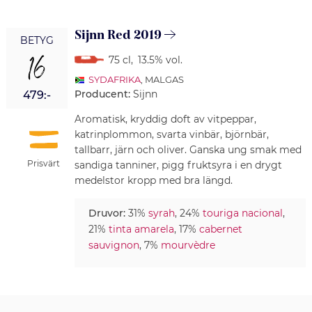
Sijnn Red 2019
BETYG
16
75 cl
,
13.5% vol.
SYDAFRIKA
, MALGAS
Producent:
Sijnn
479:-
Aromatisk, kryddig doft av vitpeppar,
katrinplommon, svarta vinbär, björnbär,
tallbarr, järn och oliver. Ganska ung smak med
Prisvärt
sandiga tanniner, pigg fruktsyra i en drygt
medelstor kropp med bra längd.
Druvor:
31%
syrah
, 24%
touriga nacional
,
21%
tinta amarela
, 17%
cabernet
sauvignon
, 7%
mourvèdre