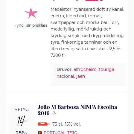
Medelstor, nyanserad doft av kanel,
eneträ, lagerblad, tomat,
svartpeppar och mörka bär. Torr,
Fynd i sin prisklass
medelfyllig, mörkfruktig och
kryddig smak med dryg medelhög
syra, finkorniga tanniner och en
liten trevlig sälta i avslutet. 12,5 %.
7200 fl.
Druvor:
alfrocheiro
,
touriga
nacional
,
jaen
João M Barbosa NINFA Escolha
BETYG
2016
14
75 cl
,
15% vol.
286:-
PORTUGAL
,
TEJO