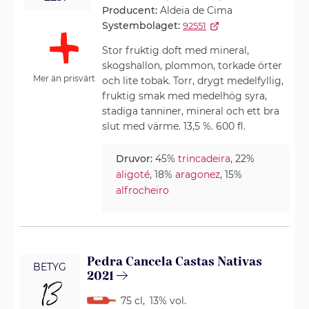
Producent:
Aldeia de Cima
Systembolaget:
92551
Stor fruktig doft med mineral,
skogshallon, plommon, torkade örter
Mer än prisvärt
och lite tobak. Torr, drygt medelfyllig,
fruktig smak med medelhög syra,
stadiga tanniner, mineral och ett bra
slut med värme. 13,5 %. 600 fl.
Druvor:
45%
trincadeira
, 22%
aligoté
, 18%
aragonez
, 15%
alfrocheiro
Pedra Cancela Castas Nativas
BETYG
2021
13
75 cl
,
13% vol.