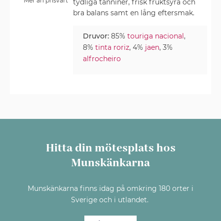
Mer än prisvärt
tydliga tanniner, frisk fruktsyra och
bra balans samt en lång eftersmak.
Druvor:
85%
touriga nacional
,
8%
tinta roriz
, 4%
jaen
, 3%
alfrocheiro
Hitta din mötesplats hos
Munskänkarna
Munskänkarna finns idag på omkring 180 orter i
Sverige och i utlandet.