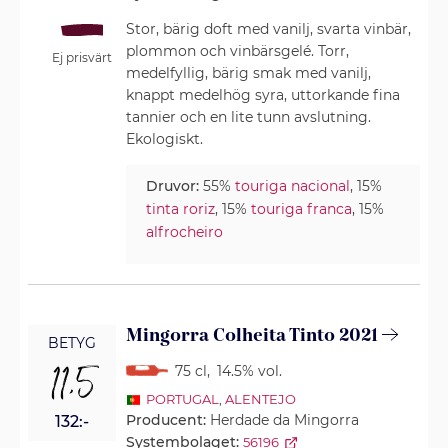
Stor, bärig doft med vanilj, svarta vinbär,
plommon och vinbärsgelé. Torr,
Ej prisvärt
medelfyllig, bärig smak med vanilj,
knappt medelhög syra, uttorkande fina
tannier och en lite tunn avslutning.
Ekologiskt.
Druvor:
55%
touriga nacional
, 15%
tinta roriz
, 15%
touriga franca
, 15%
alfrocheiro
Mingorra Colheita Tinto 2021
BETYG
11,5
75 cl
,
14.5% vol.
PORTUGAL
,
ALENTEJO
Producent:
Herdade da Mingorra
132:-
Systembolaget:
56196