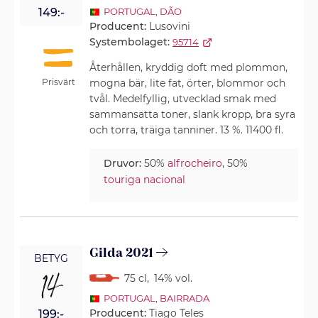
149:-
PORTUGAL
,
DÃO
Producent:
Lusovini
Systembolaget:
95714
Återhållen, kryddig doft med plommon,
Prisvärt
mogna bär, lite fat, örter, blommor och
tvål. Medelfyllig, utvecklad smak med
sammansatta toner, slank kropp, bra syra
och torra, träiga tanniner. 13 %. 11400 fl.
Druvor:
50%
alfrocheiro
, 50%
touriga nacional
Gilda 2021
BETYG
14
75 cl
,
14% vol.
PORTUGAL
,
BAIRRADA
Producent:
Tiago Teles
199:-