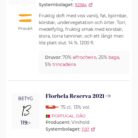
Systembolaget:
92584
Fruktig doft med viss vanilj, fat, björnbär,
körsbär, undervegetation och örter. Torr,
Prisvärt
medelfyllig, fruktig smak med körsbär,
stora, torra tanniner, och ett långt men
lite platt slut. 14 %. 1200 fl.
Druvor:
70%
alfrocheiro
, 25%
baga
,
5%
trincadeira
Florbela Reserva 2021
BETYG
13
75 cl
,
13% vol.
PORTUGAL
,
DÃO
Producent:
Vinihold
119:-
Systembolaget:
1137