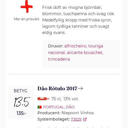
Frisk doft av mogna björnbär,
blommor, tuschpenna och svag rök.
Mer än prisvärt
Medelfyllig kropp med friska syror,
lagom tydliga tanniner och svagt
eldig svans.
Druvor:
alfrocheiro
,
touriga
nacional
,
alicante bouschet
,
trincadeira
Dão Rótulo 2017
BETYG
13,5
75 cl
,
13% vol.
PORTUGAL
,
DÃO
Producent:
Niepoort Vinhos
135:-
Systembolaget:
73529