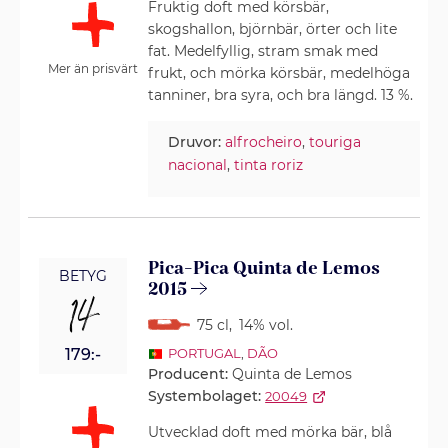
Fruktig doft med körsbär,
skogshallon, björnbär, örter och lite
fat. Medelfyllig, stram smak med
Mer än prisvärt
frukt, och mörka körsbär, medelhöga
tanniner, bra syra, och bra längd. 13 %.
Druvor:
alfrocheiro
,
touriga
nacional
,
tinta roriz
Pica-Pica Quinta de Lemos
BETYG
2015
14
75 cl
,
14% vol.
179:-
PORTUGAL
,
DÃO
Producent:
Quinta de Lemos
Systembolaget:
20049
Utvecklad doft med mörka bär, blå