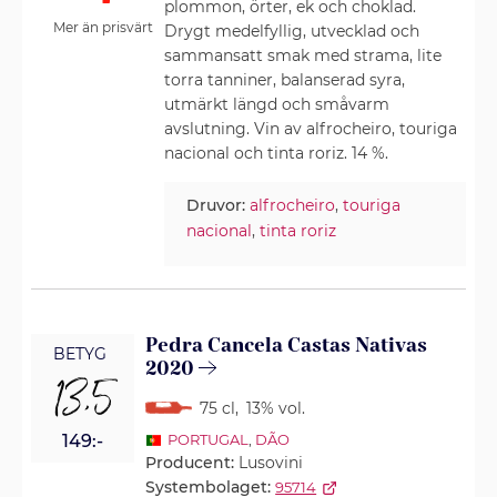
plommon, örter, ek och choklad.
Mer än prisvärt
Drygt medelfyllig, utvecklad och
sammansatt smak med strama, lite
torra tanniner, balanserad syra,
utmärkt längd och småvarm
avslutning. Vin av alfrocheiro, touriga
nacional och tinta roriz. 14 %.
Druvor:
alfrocheiro
,
touriga
nacional
,
tinta roriz
Pedra Cancela Castas Nativas
BETYG
2020
13,5
75 cl
,
13% vol.
149:-
PORTUGAL
,
DÃO
Producent:
Lusovini
Systembolaget:
95714