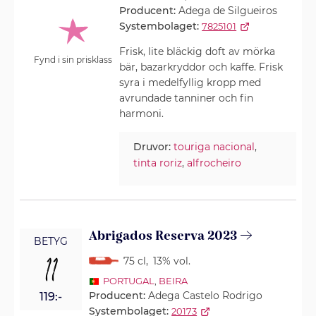
Producent:
Adega de Silgueiros
Systembolaget:
7825101
Frisk, lite bläckig doft av mörka
Fynd i sin prisklass
bär, bazarkryddor och kaffe. Frisk
syra i medelfyllig kropp med
avrundade tanniner och fin
harmoni.
Druvor:
touriga nacional
,
tinta roriz
,
alfrocheiro
Abrigados Reserva 2023
BETYG
11
75 cl
,
13% vol.
PORTUGAL
,
BEIRA
Producent:
Adega Castelo Rodrigo
119:-
Systembolaget:
20173