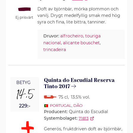
Doft av björnbär, mörka plommon och
vanilj. Drygt medelfyllig smak med hög
Ej prisvärt
syra och fina, lite bittra, tanniner.
Druvor:
alfrocheiro
,
touriga
nacional
,
alicante bouschet
,
trincadeira
Quinta do Escudial Reserva
BETYG
Tinto 2017
14,5
75 cl
,
13.5% vol.
229:-
PORTUGAL
,
DÃO
Producent:
Quinta do Escudial
Systembolaget:
71813
Generös, fruktdriven doft av björnbär,