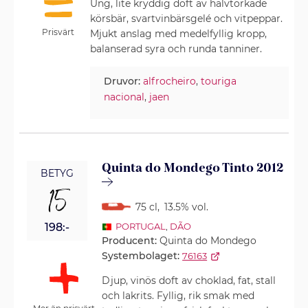
Ung, lite kryddig doft av halvtorkade
körsbär, svartvinbärsgelé och vitpeppar.
Prisvärt
Mjukt anslag med medelfyllig kropp,
balanserad syra och runda tanniner.
Druvor:
alfrocheiro
,
touriga
nacional
,
jaen
Quinta do Mondego Tinto 2012
BETYG
15
75 cl
,
13.5% vol.
198:-
PORTUGAL
,
DÃO
Producent:
Quinta do Mondego
Systembolaget:
76163
Djup, vinös doft av choklad, fat, stall
och lakrits. Fyllig, rik smak med