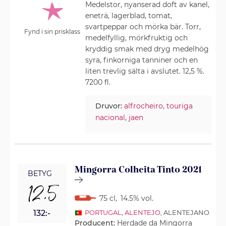
Medelstor, nyanserad doft av kanel,
eneträ, lagerblad, tomat,
svartpeppar och mörka bär. Torr,
Fynd i sin prisklass
medelfyllig, mörkfruktig och
kryddig smak med dryg medelhög
syra, finkorniga tanniner och en
liten trevlig sälta i avslutet. 12,5 %.
7200 fl.
Druvor:
alfrocheiro
,
touriga
nacional
,
jaen
Mingorra Colheita Tinto 2021
BETYG
12,5
75 cl
,
14.5% vol.
132:-
PORTUGAL
,
ALENTEJO
, ALENTEJANO
Producent:
Herdade da Mingorra