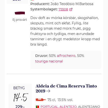
Producent:
João Teodósio M.Barbosa
Systembolaget:
75508
Dov doft av mörka körsbär, skogshallon,
Ej prisvärt
skoputs, mint och ekfat. Fyllig, lite
bläckig smak med mörk frukt, pigg
fruktsyra och tydliga, men avrundade
tanniner i en drygt medelstor kropp med
bra längd.
Druvor:
50%
alfrocheiro
, 50%
touriga nacional
Aldeia de Cima Reserva Tinto
BETYG
2019
14,5
75 cl
,
13.5% vol.
229:-
PORTUGAL
,
ALENTEJO
, ALENTEJANO