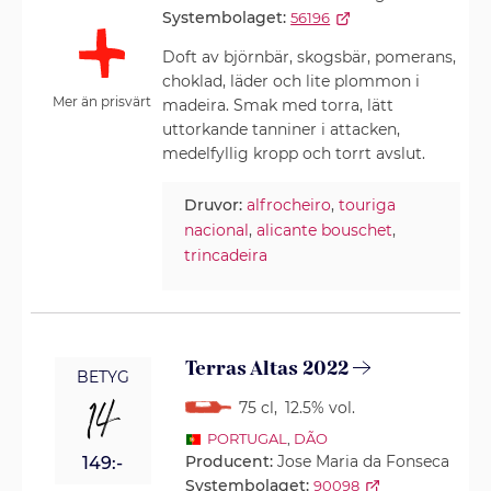
Systembolaget:
56196
Doft av björnbär, skogsbär, pomerans,
choklad, läder och lite plommon i
Mer än prisvärt
madeira. Smak med torra, lätt
uttorkande tanniner i attacken,
medelfyllig kropp och torrt avslut.
Druvor:
alfrocheiro
,
touriga
nacional
,
alicante bouschet
,
trincadeira
Terras Altas 2022
BETYG
14
75 cl
,
12.5% vol.
PORTUGAL
,
DÃO
Producent:
Jose Maria da Fonseca
149:-
Systembolaget:
90098