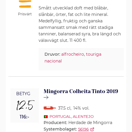
Smått utvecklad doft med blåbär,
Prisvärt
slånbär, örter, fat och lite mineral.
Medelfyllig, fruktig och ganska
sammansatt smak med rätt stadiga
tanniner, balanserad syra, bra längd och
välavvägt slut. 11 400 fl.
Druvor:
alfrocheiro
,
touriga
nacional
Mingorra Colheita Tinto 2019
BETYG
12,5
37.5 cl
,
14% vol.
116:-
PORTUGAL
,
ALENTEJO
Producent:
Herdade de Mingorra
Systembolaget:
56196