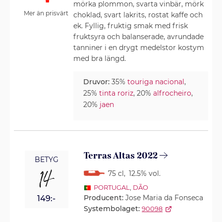
mörka plommon, svarta vinbär, mörk
Mer än prisvärt
choklad, svart lakrits, rostat kaffe och
ek. Fyllig, fruktig smak med frisk
fruktsyra och balanserade, avrundade
tanniner i en drygt medelstor kostym
med bra längd.
Druvor:
35%
touriga nacional
,
25%
tinta roriz
, 20%
alfrocheiro
,
20%
jaen
Terras Altas 2022
BETYG
14
75 cl
,
12.5% vol.
PORTUGAL
,
DÃO
Producent:
Jose Maria da Fonseca
149:-
Systembolaget:
90098