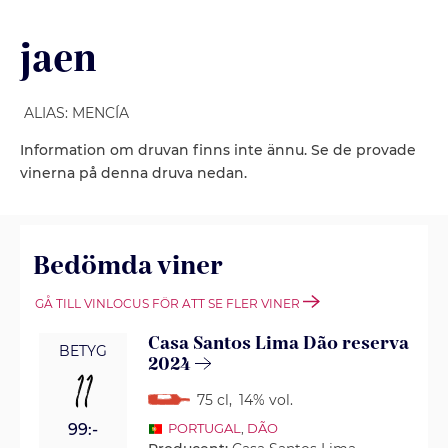
jaen
ALIAS: MENCÍA
Information om druvan finns inte ännu. Se de provade
vinerna på denna druva nedan.
Bedömda viner
GÅ TILL VINLOCUS FÖR ATT SE FLER VINER
Casa Santos Lima Dão reserva
BETYG
2024
11
75 cl
,
14% vol.
99:-
PORTUGAL
,
DÃO