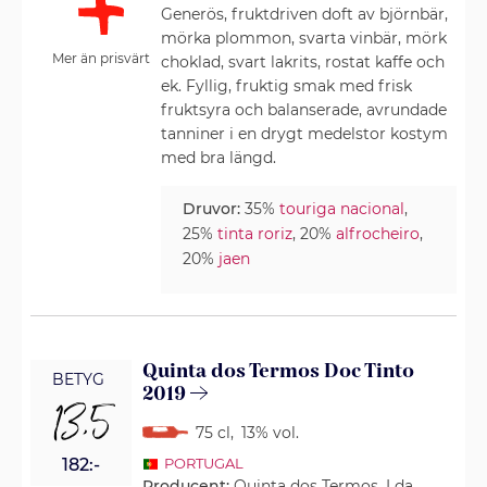
Generös, fruktdriven doft av björnbär,
mörka plommon, svarta vinbär, mörk
Mer än prisvärt
choklad, svart lakrits, rostat kaffe och
ek. Fyllig, fruktig smak med frisk
fruktsyra och balanserade, avrundade
tanniner i en drygt medelstor kostym
med bra längd.
Druvor:
35%
touriga nacional
,
25%
tinta roriz
, 20%
alfrocheiro
,
20%
jaen
Quinta dos Termos Doc Tinto
BETYG
2019
13,5
75 cl
,
13% vol.
182:-
PORTUGAL
Producent:
Quinta dos Termos, Lda