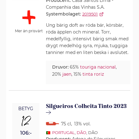
Producent:
Casa Santos Lima -
Companhia das Vinhas S.A.
Systembolaget:
2019501
Ung bärig doft av röda bär, körsbär,
Mer än prisvärt
röda äpplen och mineral. Torr,
medelfyllig, intensivt bärig smak med
drygt medelhög syra, mjuka, tuggiga
tanniner med en liten beska i avslutet.
Druvor:
65%
touriga nacional
,
20%
jaen
, 15%
tinta roriz
Silgueiros Colheita Tinto 2023
BETYG
12
75 cl
,
13% vol.
106:-
PORTUGAL
,
DÃO
, DÃO