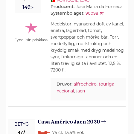
PORTUGAL
,
DÃO
Producent:
Jose Maria da Fonseca
149:-
Systembolaget:
90098
Medelstor, nyanserad doft av kanel,
eneträ, lagerblad, tomat,
svartpeppar och mörka bär. Torr,
Fynd i sin prisklass
medelfyllig, mörkfruktig och
kryddig smak med dryg medelhög
syra, finkorniga tanniner och en
liten trevlig sälta i avslutet. 12,5 %.
7200 fl.
Druvor:
alfrocheiro
,
touriga
nacional
,
jaen
Casa Américo Jaen 2020
BETYG
75 cl
,
13.5% vol.