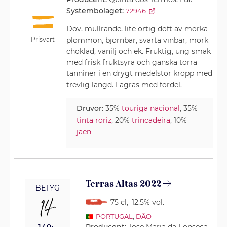
Systembolaget:
72946
Dov, mullrande, lite örtig doft av mörka
Prisvärt
plommon, björnbär, svarta vinbär, mörk
choklad, vanilj och ek. Fruktig, ung smak
med frisk fruktsyra och ganska torra
tanniner i en drygt medelstor kropp med
trevlig längd. Lagras med fördel.
Druvor:
35%
touriga nacional
, 35%
tinta roriz
, 20%
trincadeira
, 10%
jaen
Terras Altas 2022
BETYG
14
75 cl
,
12.5% vol.
PORTUGAL
,
DÃO