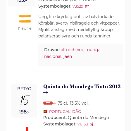
135:-
Systembolaget:
73529
Ung, lite kryddig doft av halvtorkade
körsbär, svartvinbärsgelé och vitpeppar.
Prisvärt
Mjukt anslag med medelfyllig kropp,
balanserad syra och runda tanniner.
Druvor:
alfrocheiro
,
touriga
nacional
,
jaen
Quinta do Mondego Tinto 2012
BETYG
15
75 cl
,
13.5% vol.
198:-
PORTUGAL
,
DÃO
Producent:
Quinta do Mondego
Systembolaget:
76163