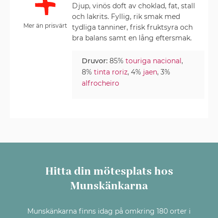
Djup, vinös doft av choklad, fat, stall
och lakrits. Fyllig, rik smak med
Mer än prisvärt
tydliga tanniner, frisk fruktsyra och
bra balans samt en lång eftersmak.
Druvor:
85%
touriga nacional
,
8%
tinta roriz
, 4%
jaen
, 3%
alfrocheiro
Hitta din mötesplats hos
Munskänkarna
Munskänkarna finns idag på omkring 180 orter i