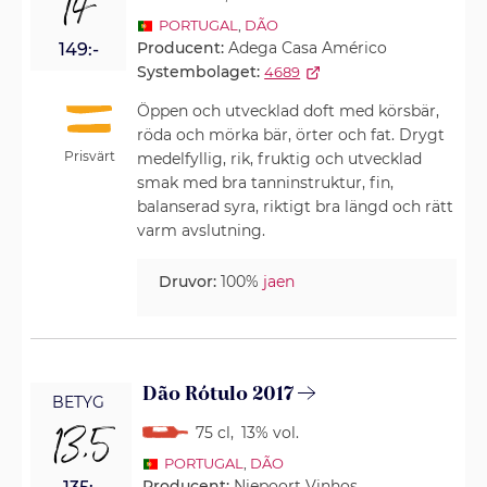
14
PORTUGAL
,
DÃO
Producent:
Adega Casa Américo
149:-
Systembolaget:
4689
Öppen och utvecklad doft med körsbär,
röda och mörka bär, örter och fat. Drygt
Prisvärt
medelfyllig, rik, fruktig och utvecklad
smak med bra tanninstruktur, fin,
balanserad syra, riktigt bra längd och rätt
varm avslutning.
Druvor:
100%
jaen
Dão Rótulo 2017
BETYG
13,5
75 cl
,
13% vol.
PORTUGAL
,
DÃO
Producent:
Niepoort Vinhos