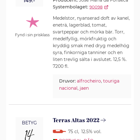
Producent:
Jose Maria da Fonseca
149:-
Systembolaget:
90098
Medelstor, nyanserad doft av kanel,
eneträ, lagerblad, tomat,
svartpeppar och mörka bär. Torr,
Fynd i sin prisklass
medelfyllig, mörkfruktig och
kryddig smak med dryg medelhög
syra, finkorniga tanniner och en
liten trevlig sälta i avslutet. 12,5 %.
7200 fl.
Druvor:
alfrocheiro
,
touriga
nacional
,
jaen
Terras Altas 2022
BETYG
14
75 cl
,
12.5% vol.