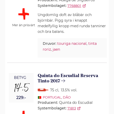
Producent:
Adega de Silgueiros
Systembolaget:
7768801
Ungdomlig doft av blåbär och
björnbär. Pigg syra i knappt
Mer än prisvärt
medelfyllig kropp med runda tanniner
och bra balans.
Druvor:
touriga nacional
,
tinta
roriz
,
jaen
Quinta do Escudial Reserva
BETYG
Tinto 2017
14,5
75 cl
,
13.5% vol.
229:-
PORTUGAL
,
DÃO
Producent:
Quinta do Escudial
Systembolaget:
71813