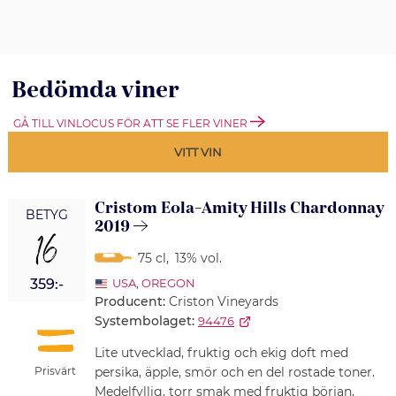
Bedömda viner
GÅ TILL VINLOCUS FÖR ATT SE FLER VINER
VITT VIN
Cristom Eola-Amity Hills Chardonnay
BETYG
2019
16
75 cl
,
13% vol.
359:-
USA
,
OREGON
Producent:
Criston Vineyards
Systembolaget:
94476
Lite utvecklad, fruktig och ekig doft med
Prisvärt
persika, äpple, smör och en del rostade toner.
Medelfyllig, torr smak med fruktig början,