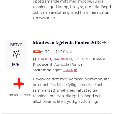
uppstramande mitt med mogna, runda
tanniner, god kropp, fin syra, utmärkt längd
och varm avslutning med fin mineralsälta.
Uttrycksfullt.
Montessu Agricola Punica 2018
BETYG
14
75 cl
,
14.5% vol.
ITALIEN
,
SARDINIEN
, ISOLA DEI NURAGHI
Producent:
Agricola Punica
159:-
Systembolaget:
95424
Utvecklad doft med körsbär, plommon, lite
örter och fat. Medelfyllig, utvecklad och
sammansatt smak med rätt stadiga
Mer än prisvärt
tanniner, bra syra, riktigt fin längd och
alkoholvarm, lite kryddig avslutning.