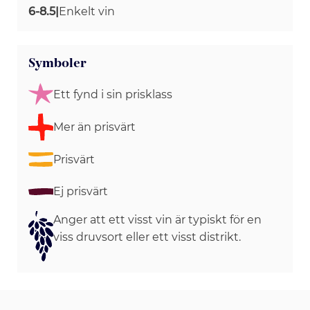
6-8.5
|
Enkelt vin
Symboler
Ett fynd i sin prisklass
Mer än prisvärt
Prisvärt
Ej prisvärt
Anger att ett visst vin är typiskt för en
viss druvsort eller ett visst distrikt.