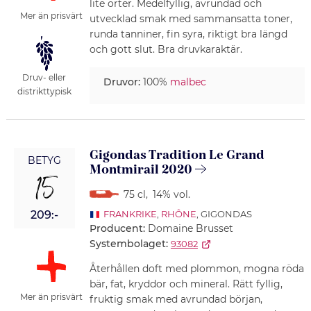
lite örter. Medelfyllig, avrundad och
Mer än prisvärt
utvecklad smak med sammansatta toner,
runda tanniner, fin syra, riktigt bra längd
och gott slut. Bra druvkaraktär.
Druv- eller
Druvor:
100%
malbec
distrikttypisk
Gigondas Tradition Le Grand
BETYG
Montmirail 2020
15
75 cl
,
14% vol.
209:-
FRANKRIKE
,
RHÔNE
, GIGONDAS
Producent:
Domaine Brusset
Systembolaget:
93082
Återhållen doft med plommon, mogna röda
bär, fat, kryddor och mineral. Rätt fyllig,
Mer än prisvärt
fruktig smak med avrundad början,