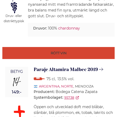
nyanserad mitt med framträdande fatkaraktär,
bra balans med fin syra, utmärkt längd och
gott slut. Druv- och stiltypiskt.
Druv- eller
distrikttypisk
Druvor:
100%
chardonnay
RÖTT VIN
Paraje Altamira Malbec 2019
BETYG
14
75 cl
,
13.5% vol.
ARGENTINA
,
NORTE
, MENDOZA
Producent:
Bodega Catena Zapata
149:-
Systembolaget:
95738
Öppen och utvecklad doft med blåbär,
slånbär, blå plommon, ek, tobak, lakrits och