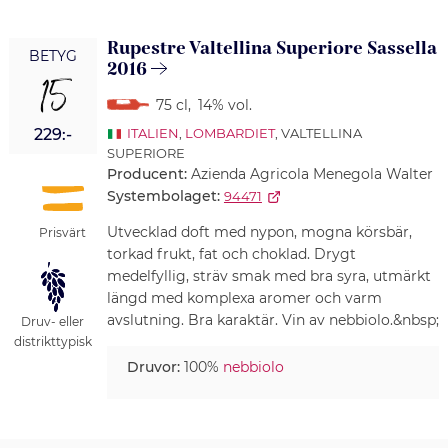
Rupestre Valtellina Superiore Sassella
BETYG
2016
15
75 cl
,
14% vol.
229:-
ITALIEN
,
LOMBARDIET
, VALTELLINA
SUPERIORE
Producent:
Azienda Agricola Menegola Walter
Systembolaget:
94471
Utvecklad doft med nypon, mogna körsbär,
Prisvärt
torkad frukt, fat och choklad. Drygt
medelfyllig, sträv smak med bra syra, utmärkt
längd med komplexa aromer och varm
avslutning. Bra karaktär. Vin av nebbiolo.&nbsp;
Druv- eller
distrikttypisk
Druvor:
100%
nebbiolo