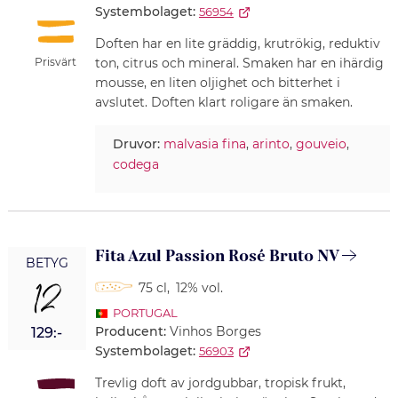
Systembolaget:
56954
Doften har en lite gräddig, krutrökig, reduktiv
Prisvärt
ton, citrus och mineral. Smaken har en ihärdig
mousse, en liten oljighet och bitterhet i
avslutet. Doften klart roligare än smaken.
Druvor:
malvasia fina
,
arinto
,
gouveio
,
codega
Fita Azul Passion Rosé Bruto NV
BETYG
12
75 cl
,
12% vol.
PORTUGAL
Producent:
Vinhos Borges
129:-
Systembolaget:
56903
Trevlig doft av jordgubbar, tropisk frukt,