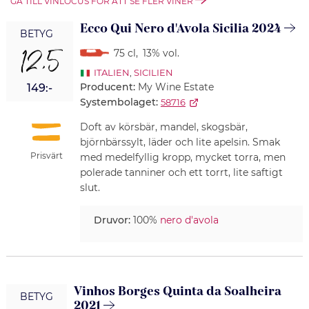
GÅ TILL VINLOCUS FÖR ATT SE FLER VINER
Ecco Qui Nero d'Avola Sicilia 2024
BETYG
12,5
75 cl
,
13% vol.
ITALIEN
,
SICILIEN
Producent:
My Wine Estate
149:-
Systembolaget:
58716
Doft av körsbär, mandel, skogsbär,
björnbärssylt, läder och lite apelsin. Smak
Prisvärt
med medelfyllig kropp, mycket torra, men
polerade tanniner och ett torrt, lite saftigt
slut.
Druvor:
100%
nero d'avola
Vinhos Borges Quinta da Soalheira
BETYG
2021