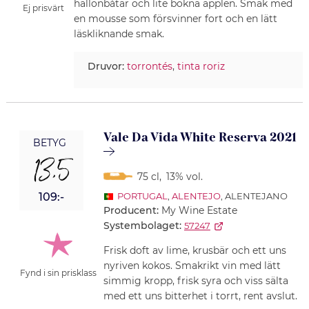
hallonbåtar och lite bokna äpplen. Smak med
Ej prisvärt
en mousse som försvinner fort och en lätt
läskliknande smak.
Druvor:
torrontés
,
tinta roriz
Vale Da Vida White Reserva 2021
BETYG
13,5
75 cl
,
13% vol.
109:-
PORTUGAL
,
ALENTEJO
, ALENTEJANO
Producent:
My Wine Estate
Systembolaget:
57247
Frisk doft av lime, krusbär och ett uns
nyriven kokos. Smakrikt vin med lätt
Fynd i sin prisklass
simmig kropp, frisk syra och viss sälta
med ett uns bitterhet i torrt, rent avslut.