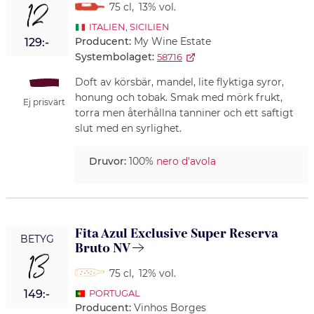
12
75 cl
,
13% vol.
ITALIEN
,
SICILIEN
Producent:
My Wine Estate
129:-
Systembolaget:
58716
Doft av körsbär, mandel, lite flyktiga syror,
honung och tobak. Smak med mörk frukt,
Ej prisvärt
torra men återhållna tanniner och ett saftigt
slut med en syrlighet.
Druvor:
100%
nero d'avola
Fita Azul Exclusive Super Reserva
BETYG
Bruto NV
13
75 cl
,
12% vol.
149:-
PORTUGAL
Producent:
Vinhos Borges