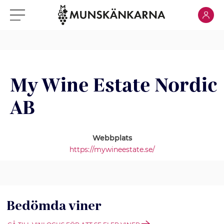
Klicka för
Klicka för meny
My Wine Estate Nordic
AB
Webbplats
https://mywineestate.se/
Bedömda viner