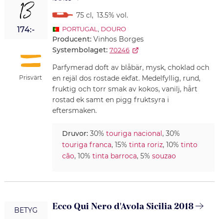
13
75 cl
,
13.5% vol.
174:-
PORTUGAL
,
DOURO
Producent:
Vinhos Borges
Systembolaget:
70246
Parfymerad doft av blåbär, mysk, choklad och
Prisvärt
en rejäl dos rostade ekfat. Medelfyllig, rund,
fruktig och torr smak av kokos, vanilj, hårt
rostad ek samt en pigg fruktsyra i
eftersmaken.
Druvor:
30%
touriga nacional
, 30%
touriga franca
, 15%
tinta roriz
, 10%
tinto
cão
, 10%
tinta barroca
, 5%
souzao
Ecco Qui Nero d'Avola Sicilia 2018
BETYG