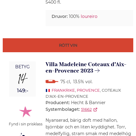
5400 fl.
Druvor:
100%
loureiro
RÖTT VIN
Villa Madeleine Coteaux d’Aix-
BETYG
en-Provence 2023
14
75 cl
,
13.5% vol.
149:-
FRANKRIKE
,
PROVENCE
, COTEAUX
D'AIX-EN-PROVENCE
Producent:
Hecht & Bannier
Systembolaget:
51662
Nyanserad, bärig doft med hallon,
Fynd i sin prisklass
björnbär och en liten kryddighet. Torr,
medelfyllig, stram smak med medelhög