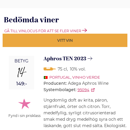
Bedömda viner
GÅ TILL VINLOCUS FÖR ATT SE FLER VINER
VITT VIN
Aphros TEN 2023
BETYG
14
75 cl
,
10% vol.
PORTUGAL
,
VINHO VERDE
Producent:
Adega Aphros Wine
149:-
Systembolaget:
95094
Ungdomlig doft av krita, päron,
stjärnfrukt, örter och citron. Torr,
medelfyllig, syrligt citrusorienterad
Fynd i sin prisklass
smak med dryg medelhög syra och ett
läskande, gott slut med sälta. Ekologiskt.