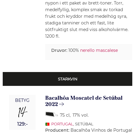
nypon i ett paket av brett-toner. Torr,
medelfyllig, komplex smak av torkad
frukt och kryddor med medelhög syra,
stadiga tanniner och ett fast, lite
sötfruktigt slut med viss alkoholvärme.
1200 fl.
Druvor:
100%
nerello mascalese
STARKVIN
Bacalhôa Moscatel de Setúbal
BETYG
2022
14
75 cl
,
17% vol.
129:-
PORTUGAL
, SETÚBAL
Producent:
Bacalhôa Vinhos de Portugal