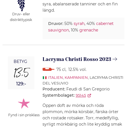
syra, abalanserade tanniner och en fin
längd.
Druv- eller
distrikttypisk
Druvor:
50%
syrah
, 40%
cabernet
sauvignon
, 10%
grenache
Lacryma Christi Rosso 2023
BETYG
13,5
75 cl
,
12.5% vol.
ITALIEN
,
KAMPANIEN
, LACRYMA CHRISTI
DEL VESUVIO
129:-
Producent:
Feudi di San Gregorio
Systembolaget:
95145
Öppen doft av mörka och röda
plommon, mörka körsbär, färska örter
Fynd i sin prisklass
och rostade rotsaker. Torr, medelfyllig,
syrligt mörkbärig och lite kryddig smak