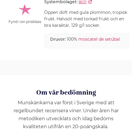
Systembolaget:
8011
Öppen doft med gula plommon, tropisk
frukt. Halvsöt med torkad frukt och en
Fynd i sin prisklass
bra karaktär. 129 g/l socker.
Druvor:
100%
moscatel de setúbal
Om vår bedömning
Munskänkarna var först i Sverige med att
regelbundet recensera viner. Under åren har
metodiken utvecklats och idag bedöms
kvaliteten utifrån en 20-poängskala.