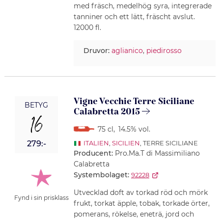
med fräsch, medelhög syra, integrerade
tanniner och ett lätt, fräscht avslut.
12000 fl.
Druvor:
aglianico
,
piedirosso
Vigne Vecchie Terre Siciliane
BETYG
Calabretta 2015
16
75 cl
,
14.5% vol.
279:-
ITALIEN
,
SICILIEN
, TERRE SICILIANE
Producent:
Pro.Ma.T di Massimiliano
Calabretta
Systembolaget:
92228
Utvecklad doft av torkad röd och mörk
Fynd i sin prisklass
frukt, torkat äpple, tobak, torkade örter,
pomerans, rökelse, eneträ, jord och