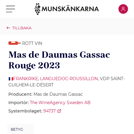
Klicka för
Klicka för meny
TILLBAKA
RÖTT VIN
Mas de Daumas Gassac
Rouge 2023
FRANKRIKE
,
LANGUEDOC-ROUSSILLON
, VDP SAINT-
GUILHEM-LE-DÉSERT
Producent:
Mas de Daumas Gassac
Importör:
The WineAgency Sweden AB
Systembolaget:
94737
BETYG