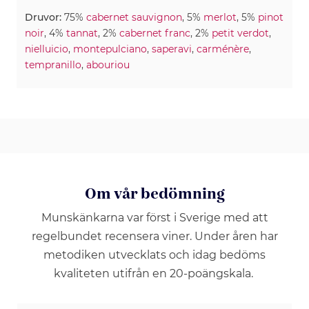
Druvor:
75%
cabernet sauvignon
, 5%
merlot
, 5%
pinot
noir
, 4%
tannat
, 2%
cabernet franc
, 2%
petit verdot
,
nielluicio
,
montepulciano
,
saperavi
,
carménère
,
tempranillo
,
abouriou
Om vår bedömning
Munskänkarna var först i Sverige med att
regelbundet recensera viner. Under åren har
metodiken utvecklats och idag bedöms
kvaliteten utifrån en 20-poängskala.