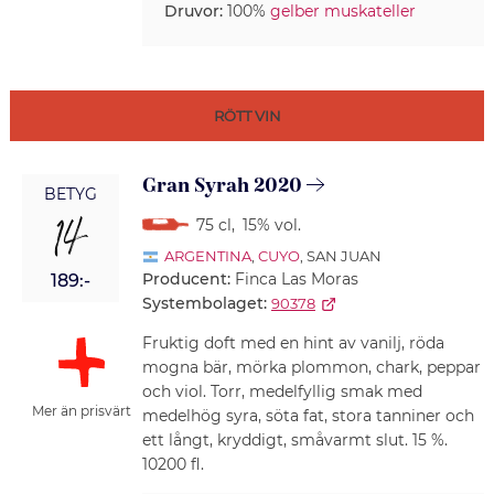
Druvor:
100%
gelber muskateller
RÖTT VIN
Gran Syrah 2020
BETYG
14
75 cl
,
15% vol.
ARGENTINA
,
CUYO
, SAN JUAN
Producent:
Finca Las Moras
189:-
Systembolaget:
90378
Fruktig doft med en hint av vanilj, röda
mogna bär, mörka plommon, chark, peppar
och viol. Torr, medelfyllig smak med
Mer än prisvärt
medelhög syra, söta fat, stora tanniner och
ett långt, kryddigt, småvarmt slut. 15 %.
10200 fl.