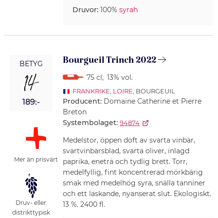
Druvor:
100%
syrah
Bourgueil Trinch 2022
BETYG
14
75 cl
,
13% vol.
FRANKRIKE
,
LOIRE
, BOURGEUIL
Producent:
Domaine Catherine et Pierre
189:-
Breton
Systembolaget:
94874
Medelstor, öppen doft av svarta vinbär,
svartvinbärsblad, svarta oliver, inlagd
Mer än prisvärt
paprika, eneträ och tydlig brett. Torr,
medelfyllig, fint koncentrerad mörkbärig
smak med medelhög syra, snälla tanniner
och ett läskande, nyanserat slut. Ekologiskt.
Druv- eller
13 %. 2400 fl.
distrikttypisk