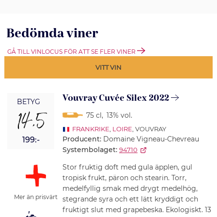
Bedömda viner
GÅ TILL VINLOCUS FÖR ATT SE FLER VINER
VITT VIN
Vouvray Cuvée Silex 2022
BETYG
14,5
75 cl
,
13% vol.
FRANKRIKE
,
LOIRE
, VOUVRAY
Producent:
Domaine Vigneau-Chevreau
199:-
Systembolaget:
94710
Stor fruktig doft med gula äpplen, gul
tropisk frukt, päron och stearin. Torr,
medelfyllig smak med drygt medelhög,
Mer än prisvärt
stegrande syra och ett lätt kryddigt och
fruktigt slut med grapebeska. Ekologiskt. 13