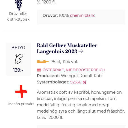
%. 1200 fl.
Druv- eller
Druvor:
100%
chenin blanc
distrikttypisk
Rabl Gelber Muskateller
BETYG
Langenlois 2023
13
75 cl
,
12% vol.
139:-
ÖSTERRIKE
,
NIEDERÖSTERREICH
Producent:
Weingut Rudolf Rabl
Systembolaget:
92366
Aromatisk doft av kaprifol, honungsmelon,
krusbär, inlagd persika och apelsin. Torr,
Mer än prisvärt
medelfyllig, fruktig smak med drygt
medelhög syra och långt slut med fräschör.
12 %. 12000 fl.