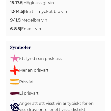
15-17.5
|
Högklassigt vin
12-14.5
|
Bra till mycket bra vin
9-11.5
|
Medelbra vin
6-8.5
|
Enkelt vin
Symboler
Ett fynd i sin prisklass
Mer än prisvärt
Prisvärt
Ej prisvärt
Anger att ett visst vin är typiskt för en
viss druvsort eller ett visst distrikt.