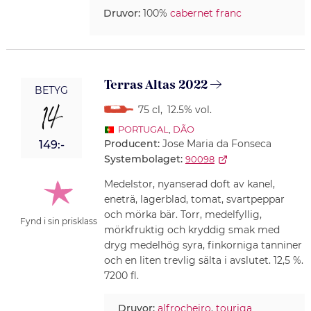
Druvor:
100%
cabernet franc
Terras Altas 2022
BETYG
14
75 cl
,
12.5% vol.
PORTUGAL
,
DÃO
Producent:
Jose Maria da Fonseca
149:-
Systembolaget:
90098
Medelstor, nyanserad doft av kanel,
eneträ, lagerblad, tomat, svartpeppar
och mörka bär. Torr, medelfyllig,
Fynd i sin prisklass
mörkfruktig och kryddig smak med
dryg medelhög syra, finkorniga tanniner
och en liten trevlig sälta i avslutet. 12,5 %.
7200 fl.
Druvor:
alfrocheiro
,
touriga