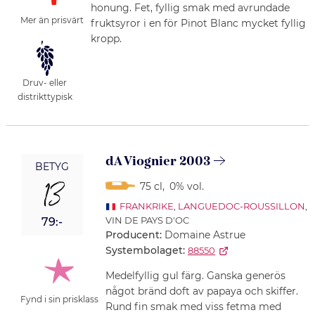
honung. Fet, fyllig smak med avrundade
Mer än prisvärt
fruktsyror i en för Pinot Blanc mycket fyllig
kropp.
Druv- eller
distrikttypisk
dA Viognier 2003
BETYG
13
75 cl
,
0% vol.
FRANKRIKE
,
LANGUEDOC-ROUSSILLON
,
VIN DE PAYS D'OC
79:-
Producent:
Domaine Astrue
Systembolaget:
88550
Medelfyllig gul färg. Ganska generös
något bränd doft av papaya och skiffer.
Fynd i sin prisklass
Rund fin smak med viss fetma med