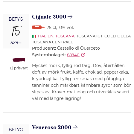
Cignale 2000
BETYG
15
75 cl
,
0% vol.
ITALIEN
,
TOSCANA
, TOSCANA IGT, COLLI DELLA
TOSCANA CENTRALE
329:-
Producent:
Castello di Querceto
Systembolaget:
88940
Mycket mörk, fyllig röd färg. Dov, återhållen
Ej prisvärt
doft av mörk frukt, kaffe, choklad, pepparkaka,
kryddnejlika. Fyllig ren smak med påtagliga
tanniner och märkbart kännbara syror som bör
slipas av. Kräver mat idag och utvecklas säkert
väl med längre lagring!
Veneroso 2000
BETYG