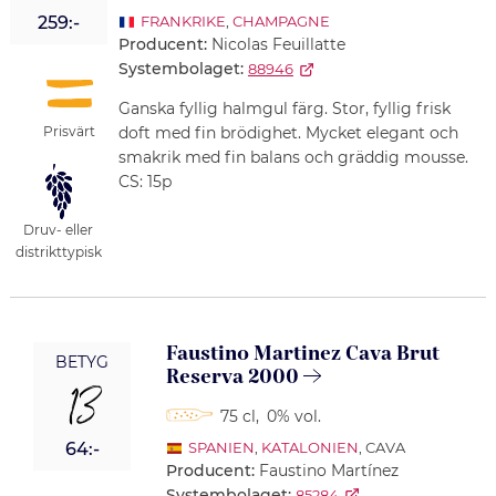
259:-
FRANKRIKE
,
CHAMPAGNE
Producent:
Nicolas Feuillatte
Systembolaget:
88946
Ganska fyllig halmgul färg. Stor, fyllig frisk
Prisvärt
doft med fin brödighet. Mycket elegant och
smakrik med fin balans och gräddig mousse.
CS: 15p
Druv- eller
distrikttypisk
Faustino Martinez Cava Brut
BETYG
Reserva 2000
13
75 cl
,
0% vol.
64:-
SPANIEN
,
KATALONIEN
, CAVA
Producent:
Faustino Martínez
Systembolaget:
85284