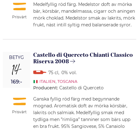
Medelfyllig röd färg. Medelstor doft av mörka
bär, körsbär, mandelmassa, cigarr och aningen
Prisvärt
mörk choklad. Medelstor smak av lakrits, mörk
frukt, näst intill syltig med balanserade syror.
Castello di Querceto Chianti Classico
BETYG
Riserva 2008
14
75 cl
,
0% vol.
169:-
ITALIEN
,
TOSCANA
Producent:
Castello di Querceto
Ganska fyllig röd färg med begynnande
mognad. Aromatisk doft av mörka körsbär,
Prisvärt
lakrits och salmiak. Medelfyllig smak med
tydliga men ”rimliga” tanniner som bärs upp
en bra frukt. 95% Sangiovese, 5% Canaiolo