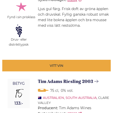
Ljus gul färg. Frisk doft av gröna äpplen
och druvskal. Fyllig ganska robust smak
Fynd i sin prisklass
med lite bokna äpplen och bra mousse
med viss lätt restsötma.
Druv- eller
distrikttypisk
VITT VIN
Tim Adams Riesling 2003
BETYG
15
75 cl
,
0% vol.
AUSTRALIEN
,
SOUTH AUSTRALIA
, CLARE
VALLEY
133:-
Producent:
Tim Adams Wines