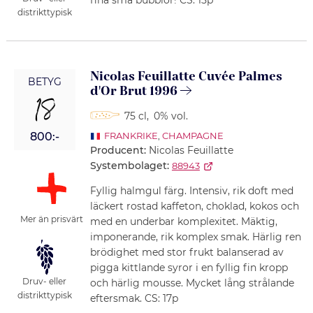
fina små bubblor! CS: 15p
distrikttypisk
Nicolas Feuillatte Cuvée Palmes
BETYG
d'Or Brut 1996
18
75 cl
,
0% vol.
800:-
FRANKRIKE
,
CHAMPAGNE
Producent:
Nicolas Feuillatte
Systembolaget:
88943
Fyllig halmgul färg. Intensiv, rik doft med
läckert rostad kaffeton, choklad, kokos och
Mer än prisvärt
med en underbar komplexitet. Mäktig,
imponerande, rik komplex smak. Härlig ren
brödighet med stor frukt balanserad av
pigga kittlande syror i en fyllig fin kropp
Druv- eller
och härlig mousse. Mycket lång strålande
distrikttypisk
eftersmak. CS: 17p