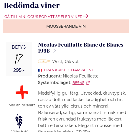
Bedömda viner
GÅ TILL VINLOCUS FÖR ATT SE FLER VINER
MOUSSERANDE VIN
Nicolas Feuillatte Blanc de Blancs
BETYG
1998
17
75 cl
,
0% vol.
295:-
FRANKRIKE
,
CHAMPAGNE
Producent:
Nicolas Feuillatte
Systembolaget:
88945
Medelfyllig gul färg. Utvecklad, druvtypisk,
rostad doft med läcker brödighet och fin
Mer än prisvärt
ton av vått ylle, citrus och mineral.
Balanserad, saftig, sammansatt smak med
frisk ren avrundad fruktsyra med läckert
bett i eftersmaken. Elegant mousse med
Druv- eller