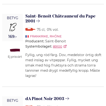
Saint-Benoit Châteauneuf du Pape
BETYG
2001
13
75 cl
,
0% vol.
169:-
FRANKRIKE
,
RHÔNE
Producent:
Saint-Benoit
Systembolaget:
89100
Fyllig, ung röd färg. Dov, medelstor örtig doft
Ej prisvärt
med inslag av vitpeppar. Fyllig, mycket ung
smak med hög fruktsyra och strama torra
tanniner med drygt medelfyllig kropp. Måste
lagras!
dA Pinot Noir 2003
BETYG