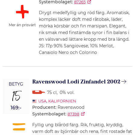
Systembolaget:
87265
Drygt medelfyllig ung röd färg. Aromatisk,
komplex läcker doft med råtobak, läder,
Mer än prisvärt
mörka körsbär och fin marsipan. Elegant,
rik smak med finstämda syror i fin balans i
en välsvarvad lättare kropp med bra längd.
JS: 17p 90% Sangiovese, 10% Merlot,
Canaiolo Nero och Colorino
Ravenswood Lodi Zinfandel 2002
BETYG
15
75 cl
,
0% vol.
USA
,
KALIFORNIEN
Producent:
Ravenswood
169:-
Systembolaget:
87398
Fyllig ung blåröd färg. Rik, fruktig, kryddig,
varm doft av björnbär och rena, fint rostade fat