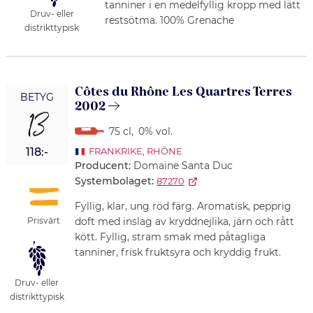
tanniner i en medelfyllig kropp med lätt
Druv- eller
restsötma. 100% Grenache
distrikttypisk
Côtes du Rhône Les Quartres Terres
BETYG
2002
13
75 cl
,
0% vol.
118:-
FRANKRIKE
,
RHÔNE
Producent:
Domaine Santa Duc
Systembolaget:
87270
Fyllig, klar, ung röd färg. Aromatisk, pepprig
Prisvärt
doft med inslag av kryddnejlika, järn och rått
kött. Fyllig, stram smak med påtagliga
tanniner, frisk fruktsyra och kryddig frukt.
Druv- eller
distrikttypisk