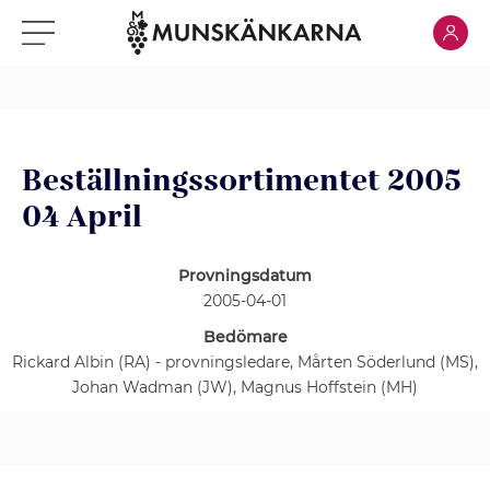
Klicka för
Klicka för meny
Beställningssortimentet 2005
04 April
Provningsdatum
2005-04-01
Bedömare
Rickard Albin (RA) - provningsledare, Mårten Söderlund (MS),
Johan Wadman (JW), Magnus Hoffstein (MH)