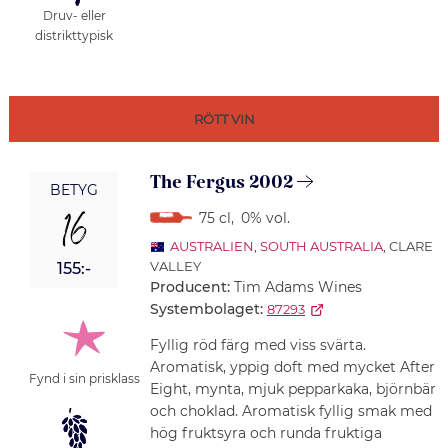
Druv- eller
distrikttypisk
RÖTT VIN
The Fergus 2002
BETYG
16
75 cl
,
0% vol.
AUSTRALIEN
,
SOUTH AUSTRALIA
, CLARE
VALLEY
155:-
Producent:
Tim Adams Wines
Systembolaget:
87293
Fyllig röd färg med viss svärta.
Aromatisk, yppig doft med mycket After
Fynd i sin prisklass
Eight, mynta, mjuk pepparkaka, björnbär
och choklad. Aromatisk fyllig smak med
hög fruktsyra och runda fruktiga