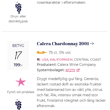
rosenkaraktär i eftersmaken.
Druv- eller
distrikttypisk
Calera Chardonnay 2001
BETYG
17
75 cl
,
0% vol.
USA
,
KALIFORNIEN
, CENTRAL COAST
Producent:
Calera Wine Company
199:-
Systembolaget:
87279
Drygt medelfyllig gul färg. Generös,
läckert rostad doft av exotiska frukter
med balanserad ton av vått ylle, citrus
Fynd i sin prisklass
och fat. Rik, intensiv smak med stor
frukt, finstämd rökighet och lång läcker
eftersmak.