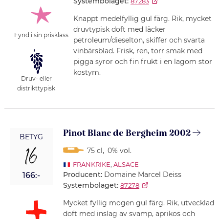
Systembolaget:
87283
Knappt medelfyllig gul färg. Rik, mycket
druvtypisk doft med läcker
Fynd i sin prisklass
petroleum/dieselton, skiffer och svarta
vinbärsblad. Frisk, ren, torr smak med
pigga syror och fin frukt i en lagom stor
kostym.
Druv- eller
distrikttypisk
Pinot Blanc de Bergheim 2002
BETYG
16
75 cl
,
0% vol.
FRANKRIKE
,
ALSACE
Producent:
Domaine Marcel Deiss
166:-
Systembolaget:
87278
Mycket fyllig mogen gul färg. Rik, utvecklad
doft med inslag av svamp, aprikos och