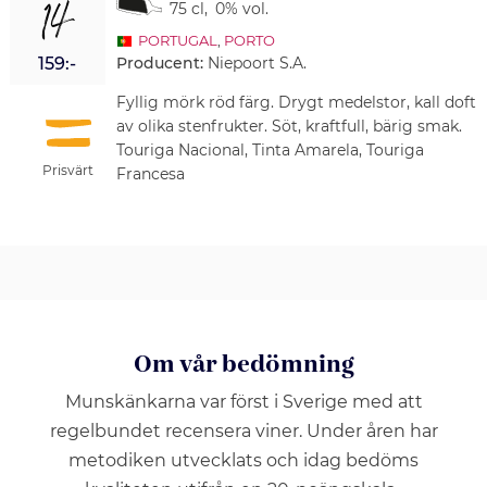
14
75 cl
,
0% vol.
PORTUGAL
,
PORTO
Producent:
Niepoort S.A.
159:-
Fyllig mörk röd färg. Drygt medelstor, kall doft
av olika stenfrukter. Söt, kraftfull, bärig smak.
Touriga Nacional, Tinta Amarela, Touriga
Prisvärt
Francesa
Om vår bedömning
Munskänkarna var först i Sverige med att
regelbundet recensera viner. Under åren har
metodiken utvecklats och idag bedöms