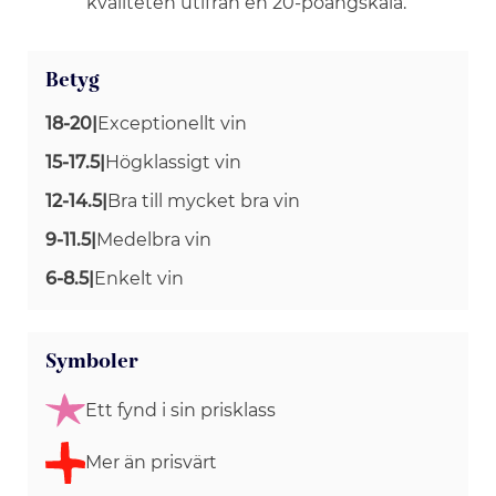
kvaliteten utifrån en 20-poängskala.
Betyg
18-20
|
Exceptionellt vin
15-17.5
|
Högklassigt vin
12-14.5
|
Bra till mycket bra vin
9-11.5
|
Medelbra vin
6-8.5
|
Enkelt vin
Symboler
Ett fynd i sin prisklass
Mer än prisvärt