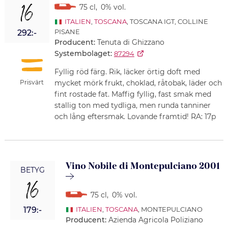
16
75 cl
,
0% vol.
ITALIEN
,
TOSCANA
, TOSCANA IGT, COLLINE
PISANE
292:-
Producent:
Tenuta di Ghizzano
Systembolaget:
87294
Fyllig röd färg. Rik, läcker örtig doft med
mycket mörk frukt, choklad, råtobak, läder och
Prisvärt
fint rostade fat. Maffig fyllig, fast smak med
stallig ton med tydliga, men runda tanniner
och lång eftersmak. Lovande framtid! RA: 17p
Vino Nobile di Montepulciano 2001
BETYG
16
75 cl
,
0% vol.
179:-
ITALIEN
,
TOSCANA
, MONTEPULCIANO
Producent:
Azienda Agricola Poliziano