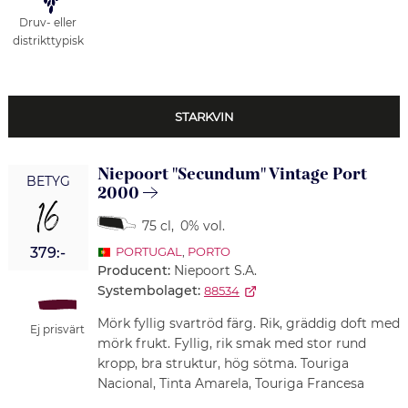
Druv- eller
distrikttypisk
STARKVIN
Niepoort "Secundum" Vintage Port
BETYG
2000
16
75 cl
,
0% vol.
379:-
PORTUGAL
,
PORTO
Producent:
Niepoort S.A.
Systembolaget:
88534
Mörk fyllig svartröd färg. Rik, gräddig doft med
Ej prisvärt
mörk frukt. Fyllig, rik smak med stor rund
kropp, bra struktur, hög sötma. Touriga
Nacional, Tinta Amarela, Touriga Francesa