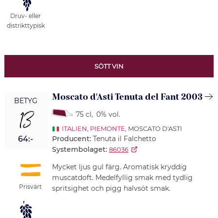
Druv- eller
distrikttypisk
SÖTT VIN
Moscato d'Asti Tenuta del Fant 2003
BETYG
13
75 cl
,
0% vol.
ITALIEN
,
PIEMONTE
, MOSCATO D'ASTI
Producent:
Tenuta il Falchetto
64:-
Systembolaget:
86036
Mycket ljus gul färg. Aromatisk kryddig
muscatdoft. Medelfyllig smak med tydlig
Prisvärt
spritsighet och pigg halvsöt smak.