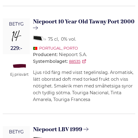
Niepoort 10 Year Old Tawny Port 2000
BETYG
14
75 cl
,
0% vol.
229:-
PORTUGAL
,
PORTO
Producent:
Niepoort S.A.
Systembolaget:
88535
Ljus röd färg med visst tegelinslag. Aromatisk,
Ej prisvärt
lätt oborstad doft med torkad frukt och viss
nötighet. Smakrik men med småhetsiga syror
och tydlig sötma. Touriga Nacional, Tinta
Amarela, Touriga Francesa
Niepoort LBV 1999
BETYG