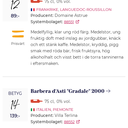
12
75 cl
,
0% vol.
FRANKRIKE
,
LANGUEDOC-ROUSSILLON
Producent:
Domaine Astrue
89:-
Systembolaget:
88551
Medelfyllig, klar ung röd färg. Medelstor, ung
fruktig doft med inslag av jordgubbar, knäck
Prisvärt
och ett stänk kaffe. Medelstor, kryddig, pigg
smak med röda bär, frisk fruktsyra, hög
alkoholhalt och visst bett i de torra tanninerna
i eftersmaken.
Barbera d'Asti "Gradale" 2000
BETYG
14
75 cl
,
0% vol.
ITALIEN
,
PIEMONTE
Producent:
Villa Terlina
139:-
Systembolaget:
88552