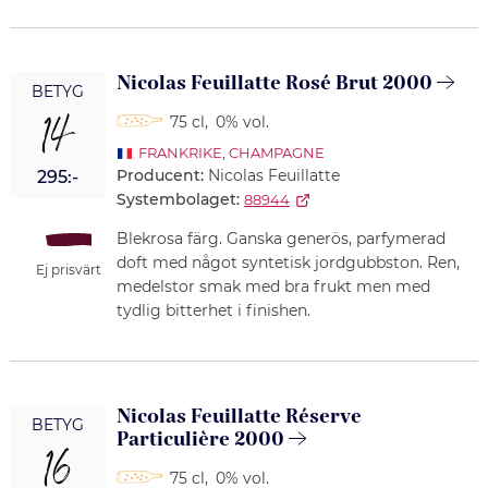
Nicolas Feuillatte Rosé Brut 2000
BETYG
14
75 cl
,
0% vol.
FRANKRIKE
,
CHAMPAGNE
Producent:
Nicolas Feuillatte
295:-
Systembolaget:
88944
Blekrosa färg. Ganska generös, parfymerad
doft med något syntetisk jordgubbston. Ren,
Ej prisvärt
medelstor smak med bra frukt men med
tydlig bitterhet i finishen.
Nicolas Feuillatte Réserve
BETYG
Particulière 2000
16
75 cl
,
0% vol.