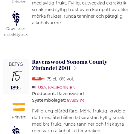
Prisvärt
med syltig frukt. Fyllig, outvecklad extraktrik
smak med syltig frukt av en kompott av olika
mörka frukter, runda tanniner och påtaglig
alkoholvärme.
Druv- eller
distrikttypisk
Ravenswood Sonoma County
BETYG
Zinfandel 2001
15
75 cl
,
0% vol.
189:-
USA
,
KALIFORNIEN
Producent:
Ravenswood
Systembolaget:
87399
Fyllig ung blåröd färg. Mörk, fruktig, kryddig
Prisvärt
doft med återhållen fatkaraktär. Fyllig smak
med bra frukt, runda tanniner och frisk syra
med varm alkohol i eftersmaken.