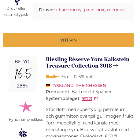
Druv- eller
Druvor:
chardonnay
,
pinot noir
,
meunier
distrikttypisk
VITT VIN
Riesling Réserve Vom Kalkstein
BETYG
Treasure Collection 2018
16,5
75 cl
,
12.5% vol.
299:-
TYSKLAND
,
RHEINHESSEN
Producent:
Battenfeld Spanier
Systembolaget:
95721
Stor doft med supertydlig petroleum
och gummiton ovanpå gul, mogen frukt.
Fynd i sin prisklass
Torr, medelfyllig, rund känsla med
medelhög syra. Bra, syrligt avslut med
mognadstoner. Ekologiskt. 600 fl.