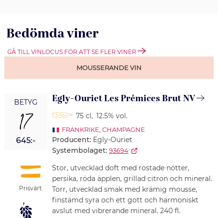
Bedömda viner
GÅ TILL VINLOCUS FÖR ATT SE FLER VINER
MOUSSERANDE VIN
Egly-Ouriet Les Prémices Brut NV
BETYG
17
75 cl
,
12.5% vol.
FRANKRIKE
,
CHAMPAGNE
Producent:
Egly-Ouriet
645:-
Systembolaget:
93694
Stor, utvecklad doft med rostade nötter,
persika, röda äpplen, grillad citron och mineral.
Prisvärt
Torr, utvecklad smak med krämig mousse,
finstämd syra och ett gott och harmoniskt
avslut med vibrerande mineral. 240 fl.