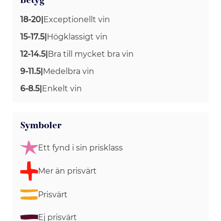
Betyg
18-20
|
Exceptionellt vin
15-17.5
|
Högklassigt vin
12-14.5
|
Bra till mycket bra vin
9-11.5
|
Medelbra vin
6-8.5
|
Enkelt vin
Symboler
Ett fynd i sin prisklass
Mer än prisvärt
Prisvärt
Ej prisvärt