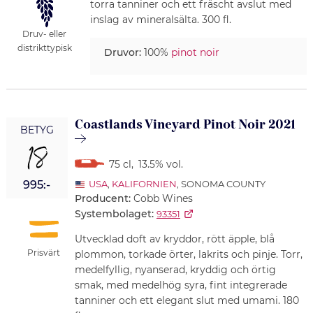
torra tanniner och ett fräscht avslut med
inslag av mineralsälta. 300 fl.
Druv- eller
distrikttypisk
Druvor:
100%
pinot noir
Coastlands Vineyard Pinot Noir 2021
BETYG
18
75 cl
,
13.5% vol.
995:-
USA
,
KALIFORNIEN
, SONOMA COUNTY
Producent:
Cobb Wines
Systembolaget:
93351
Utvecklad doft av kryddor, rött äpple, blå
Prisvärt
plommon, torkade örter, lakrits och pinje. Torr,
medelfyllig, nyanserad, kryddig och örtig
smak, med medelhög syra, fint integrerade
tanniner och ett elegant slut med umami. 180