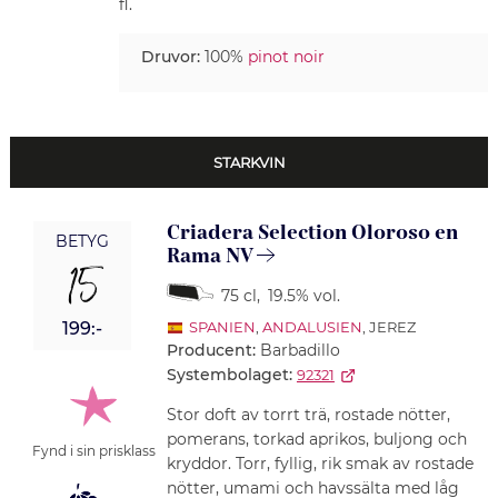
fl.
Druvor:
100%
pinot noir
STARKVIN
Criadera Selection Oloroso en
BETYG
Rama NV
15
75 cl
,
19.5% vol.
199:-
SPANIEN
,
ANDALUSIEN
, JEREZ
Producent:
Barbadillo
Systembolaget:
92321
Stor doft av torrt trä, rostade nötter,
pomerans, torkad aprikos, buljong och
Fynd i sin prisklass
kryddor. Torr, fyllig, rik smak av rostade
nötter, umami och havssälta med låg