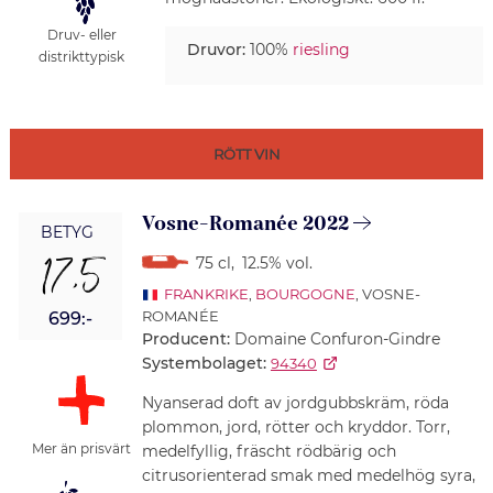
Druv- eller
Druvor:
100%
riesling
distrikttypisk
RÖTT VIN
Vosne-Romanée 2022
BETYG
17,5
75 cl
,
12.5% vol.
FRANKRIKE
,
BOURGOGNE
, VOSNE-
ROMANÉE
699:-
Producent:
Domaine Confuron-Gindre
Systembolaget:
94340
Nyanserad doft av jordgubbskräm, röda
plommon, jord, rötter och kryddor. Torr,
Mer än prisvärt
medelfyllig, fräscht rödbärig och
citrusorienterad smak med medelhög syra,