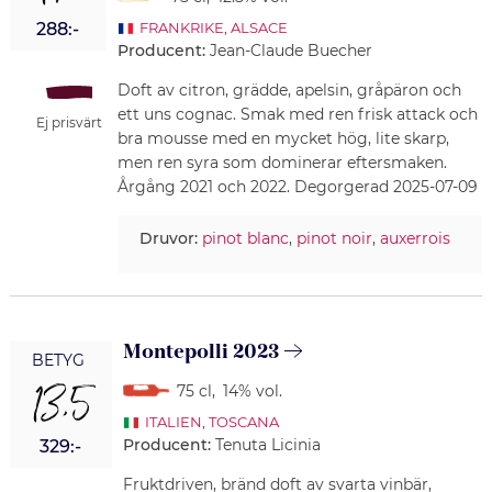
288:-
FRANKRIKE
,
ALSACE
Producent:
Jean-Claude Buecher
Doft av citron, grädde, apelsin, gråpäron och
ett uns cognac. Smak med ren frisk attack och
Ej prisvärt
bra mousse med en mycket hög, lite skarp,
men ren syra som dominerar eftersmaken.
Årgång 2021 och 2022. Degorgerad 2025-07-09
Druvor:
pinot blanc
,
pinot noir
,
auxerrois
Montepolli 2023
BETYG
13,5
75 cl
,
14% vol.
ITALIEN
,
TOSCANA
Producent:
Tenuta Licinia
329:-
Fruktdriven, bränd doft av svarta vinbär,