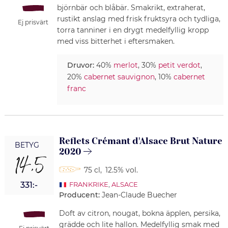
björnbär och blåbär. Smakrikt, extraherat,
rustikt anslag med frisk fruktsyra och tydliga,
Ej prisvärt
torra tanniner i en drygt medelfyllig kropp
med viss bitterhet i eftersmaken.
Druvor:
40%
merlot
, 30%
petit verdot
,
20%
cabernet sauvignon
, 10%
cabernet
franc
Reflets Crémant d'Alsace Brut Nature
BETYG
2020
14,5
75 cl
,
12.5% vol.
331:-
FRANKRIKE
,
ALSACE
Producent:
Jean-Claude Buecher
Doft av citron, nougat, bokna äpplen, persika,
grädde och lite hallon. Medelfyllig smak med