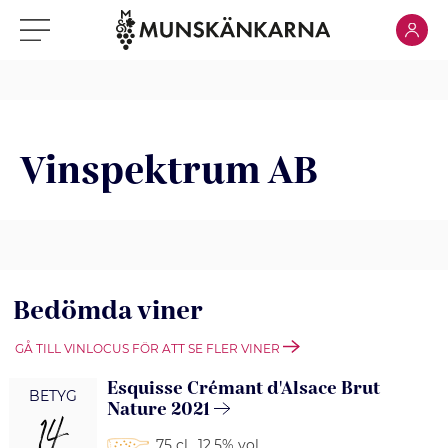
Klicka för
Klicka för meny
Vinspektrum AB
Bedömda viner
GÅ TILL VINLOCUS FÖR ATT SE FLER VINER
Esquisse Crémant d'Alsace Brut
BETYG
Nature 2021
14
75 cl
,
12.5% vol.