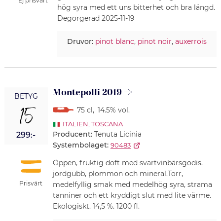
Ej prisvärt
hög syra med ett uns bitterhet och bra längd.
Degorgerad 2025-11-19
Druvor:
pinot blanc
,
pinot noir
,
auxerrois
Montepolli 2019
BETYG
15
75 cl
,
14.5% vol.
ITALIEN
,
TOSCANA
Producent:
Tenuta Licinia
299:-
Systembolaget:
90483
Öppen, fruktig doft med svartvinbärsgodis,
jordgubb, plommon och mineral.Torr,
Prisvärt
medelfyllig smak med medelhög syra, strama
tanniner och ett kryddigt slut med lite värme.
Ekologiskt. 14,5 %. 1200 fl.