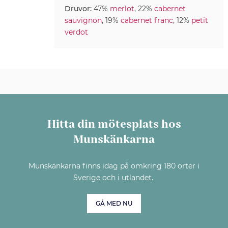
Druvor:
47%
merlot
, 22%
cabernet
sauvignon
, 19%
cabernet franc
, 12%
petit
verdot
Hitta din mötesplats hos
Munskänkarna
Munskänkarna finns idag på omkring 180 orter i
Sverige och i utlandet.
GÅ MED NU