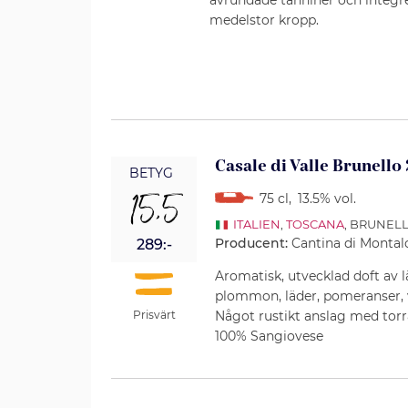
medelstor kropp.
Casale di Valle Brunello
BETYG
15,5
75 cl
,
13.5% vol.
ITALIEN
,
TOSCANA
, BRUNEL
Producent:
Cantina di Montal
289:-
Aromatisk, utvecklad doft av 
plommon, läder, pomeranser, 
Något rustikt anslag med torr
Prisvärt
100% Sangiovese