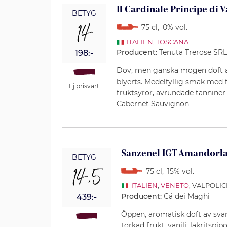
Il Cardinale Principe di 
BETYG
14
75 cl
,
0% vol.
ITALIEN
,
TOSCANA
Producent:
Tenuta Trerose SR
198:-
Dov, men ganska mogen doft a
blyerts. Medelfyllig smak med
Ej prisvärt
fruktsyror, avrundade tanniner
Cabernet Sauvignon
Sanzenel IGT Amandorla
BETYG
14,5
75 cl
,
15% vol.
ITALIEN
,
VENETO
, VALPOLI
Producent:
Cá dei Maghi
439:-
Öppen, aromatisk doft av sv
torkad frukt, vanilj, lakritsp