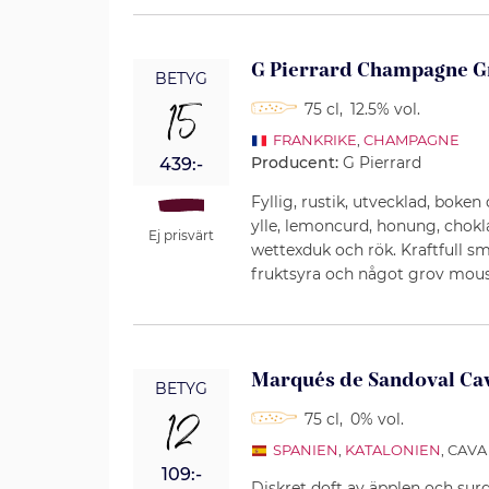
G Pierrard Champagne G
BETYG
15
75 cl
,
12.5% vol.
FRANKRIKE
,
CHAMPAGNE
Producent:
G Pierrard
439:-
Fyllig, rustik, utvecklad, boken
ylle, lemoncurd, honung, chokl
Ej prisvärt
wettexduk och rök. Kraftfull s
fruktsyra och något grov mou
Marqués de Sandoval Ca
BETYG
12
75 cl
,
0% vol.
SPANIEN
,
KATALONIEN
, CAVA
109:-
Diskret doft av äpplen och sur