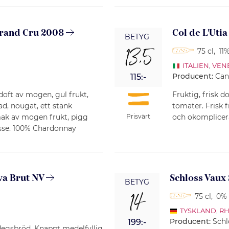
rand Cru 2008
Col de L'Uti
BETYG
13,5
75 cl
,
11%
ITALIEN
,
VEN
Producent:
Can
115:-
 doft av mogen, gul frukt,
Fruktig, frisk 
ad, nougat, ett stänk
tomater. Frisk 
mak av mogen frukt, pigg
och okomplicera
Prisvärt
sse. 100% Chardonnay
va Brut NV
Schloss Vaux
BETYG
14
75 cl
,
0% 
TYSKLAND
,
RH
Producent:
Schl
199:-
degsbröd. Knappt medelfyllig