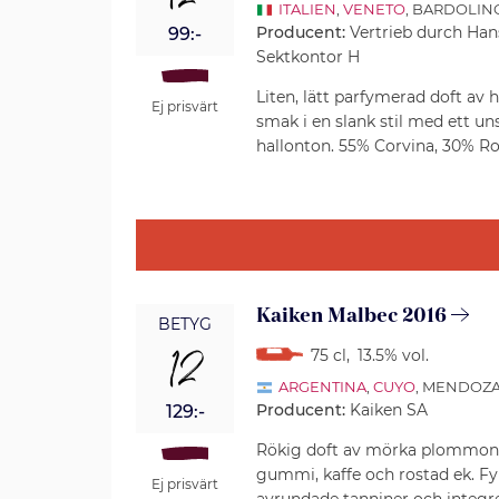
12
ITALIEN
,
VENETO
, BARDOLIN
Producent:
Vertrieb durch Ha
99:-
Sektkontor H
Liten, lätt parfymerad doft av h
Ej prisvärt
smak i en slank stil med ett un
hallonton. 55% Corvina, 30% Ro
Kaiken Malbec 2016
BETYG
12
75 cl
,
13.5% vol.
ARGENTINA
,
CUYO
, MENDOZ
Producent:
Kaiken SA
129:-
Rökig doft av mörka plommon, 
gummi, kaffe och rostad ek. F
Ej prisvärt
avrundade tanniner och integre