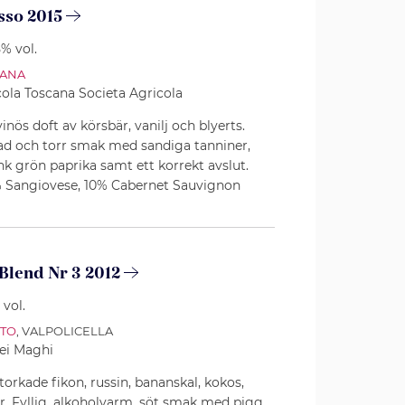
sso 2015
5% vol.
CANA
cola Toscana Societa Agricola
inös doft av körsbär, vanilj och blyerts.
ad och torr smak med sandiga tanniner,
änk grön paprika samt ett korrekt avslut.
 Sangiovese, 10% Cabernet Sauvignon
Blend Nr 3 2012
 vol.
TO
, VALPOLICELLA
ei Maghi
torkade fikon, russin, bananskal, kokos,
r. Fyllig, alkoholvarm, söt smak med pigg