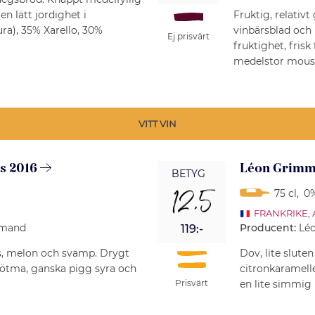
en lätt jordighet i
Fruktig, relativt
ra), 35% Xarello, 30%
vinbärsblad och
Ej prisvärt
fruktighet, fris
medelstor mous
VITT VIN
is 2016
Léon Grimm 
BETYG
12,5
75 cl
,
0%
FRANKRIKE
,
Armand
Producent:
Lé
119:-
s, melon och svamp. Drygt
Dov, lite slut
ötma, ganska pigg syra och
citronkaramell
en lite simmig
Prisvärt