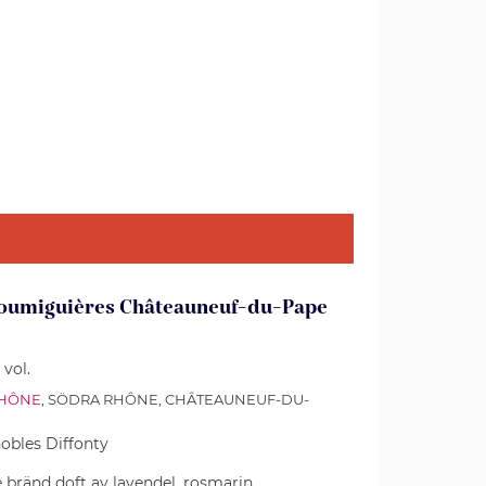
Roumiguières Châteauneuf-du-Pape
 vol.
HÔNE
, SÖDRA RHÔNE, CHÂTEAUNEUF-DU-
obles Diffonty
e bränd doft av lavendel, rosmarin,