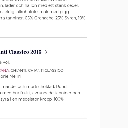
, läder och hallon med ett stänk ceder.
ven, eldig, alkoholrik smak med pigg
rra tanniner. 65% Grenache, 25% Syrah, 10%
nti Classico 2015
% vol.
CANA
, CHIANTI, CHIANTI CLASSICO
torie Melini
, mandel och mörk choklad. Rund,
k med bra frukt, avrundade tanniner och
tsyra i en medelstor kropp. 100%