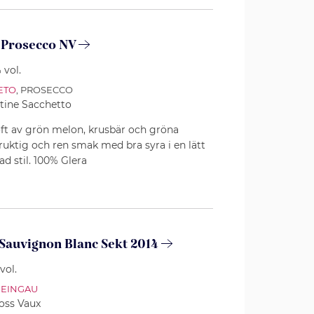
a Prosecco NV
 vol.
ETO
, PROSECCO
tine Sacchetto
doft av grön melon, krusbär och gröna
fruktig och ren smak med bra syra i en lätt
d stil. 100% Glera
 Sauvignon Blanc Sekt 2014
vol.
EINGAU
oss Vaux