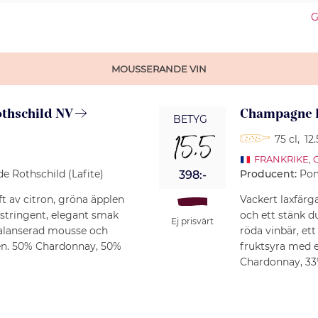
G
MOUSSERANDE VIN
thschild NV
Champagne 
BETYG
15,5
75 cl
,
12
FRANKRIKE
,
 Rothschild (Lafite)
Producent:
Po
398:-
ft av citron, gröna äpplen
Vackert laxfärg
 stringent, elegant smak
och ett stänk d
Ej prisvärt
balanserad mousse och
röda vinbär, et
ken. 50% Chardonnay, 50%
fruktsyra med e
Chardonnay, 33