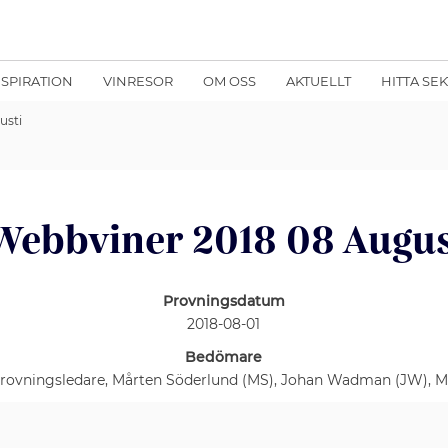
NSPIRATION
VINRESOR
OM OSS
AKTUELLT
HITTA SE
usti
Webbviner 2018 08 Augus
Provningsdatum
2018-08-01
Bedömare
 provningsledare, Mårten Söderlund (MS), Johan Wadman (JW), 