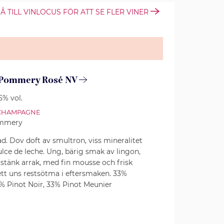
Å TILL VINLOCUS FÖR ATT SE FLER VINER
Pommery Rosé NV
.5% vol.
CHAMPAGNE
mmery
ad. Dov doft av smultron, viss mineralitet
ulce de leche. Ung, bärig smak av lingon,
t stänk arrak, med fin mousse och frisk
tt uns restsötma i eftersmaken. 33%
% Pinot Noir, 33% Pinot Meunier