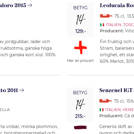
Valoro 2015
Leolucaia Ro
BETYG
14
75 cl
,
13.
ITALIEN
,
TOS
L
Producent:
Viti
129:-
v jordgubbar, läder och
Fin fruktig och v
 fruktsötma, ganska höga
Stram, balanser
 och ganska kort slut. 100%
örtighet, ett st
Mer än prisvärt
60% Merlot, 30%
to 2011
Senzenel IGT 
BETYG
14
75 cl
,
15%
CELLA
ITALIEN
,
VENE
Producent:
Cá d
215:-
arta vinbär, mörka plommon,
Generös doft av 
ipor, björnbärsmarmelad och
nypon och dadla