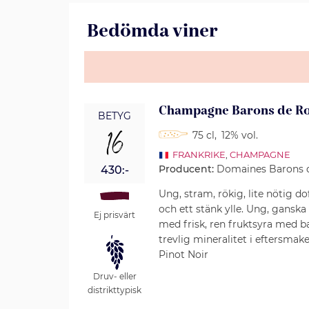
Bedömda viner
Champagne Barons de Ro
BETYG
16
75 cl
,
12% vol.
FRANKRIKE
,
CHAMPAGNE
Producent:
Domaines Barons de
430:-
Ung, stram, rökig, lite nötig do
och ett stänk ylle. Ung, ganska
Ej prisvärt
med frisk, ren fruktsyra med 
trevlig mineralitet i eftersma
Pinot Noir
Druv- eller
distrikttypisk