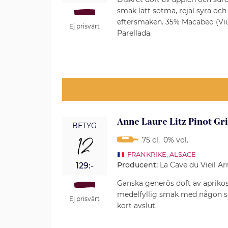
smak lätt sötma, rejäl syra och 
eftersmaken. 35% Macabeo (Viu
Ej prisvärt
Parellada.
Anne Laure Litz Pinot Gr
BETYG
12
75 cl
,
0% vol.
FRANKRIKE
,
ALSACE
Producent:
La Cave du Vieil 
129:-
Ganska generös doft av apriko
medelfyllig smak med någon s
Ej prisvärt
kort avslut.