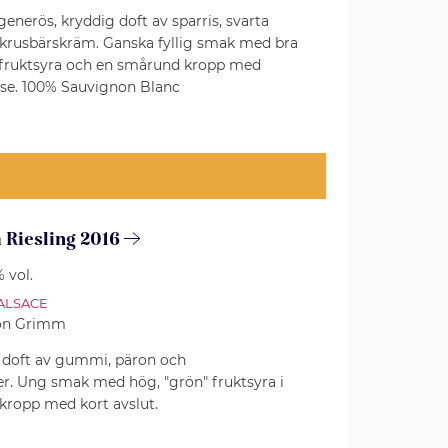
 generös, kryddig doft av sparris, svarta
 krusbärskräm. Ganska fyllig smak med bra
k fruktsyra och en smårund kropp med
se. 100% Sauvignon Blanc
Riesling 2016
 vol.
ALSACE
on Grimm
en doft av gummi, päron och
er. Ung smak med hög, "grön" fruktsyra i
 kropp med kort avslut.