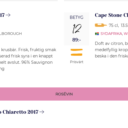
17
Cape Stone C
BETYG
12
75 cl
,
13.
RLBOROUGH
SYDAFRIKA
,
W
89:-
Doft av citron, 
krusbär. Frisk, fruktig smak
medelfyllig krop
erad frisk syra i en knappt
beska i den fris
kelt avslut. 96% Sauvignon
Prisvärt
ing
ROSÉVIN
 Chiaretto 2017