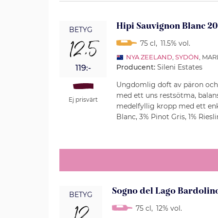
Hipi Sauvignon Blanc 20
BETYG
12,5
75 cl
,
11.5% vol.
NYA ZEELAND
,
SYDÖN
, MA
Producent:
Sileni Estates
119:-
Ungdomlig doft av päron och 
med ett uns restsötma, balans
Ej prisvärt
medelfyllig kropp med ett en
Blanc, 3% Pinot Gris, 1% Riesl
Sogno del Lago Bardolino
BETYG
75 cl
,
12% vol.