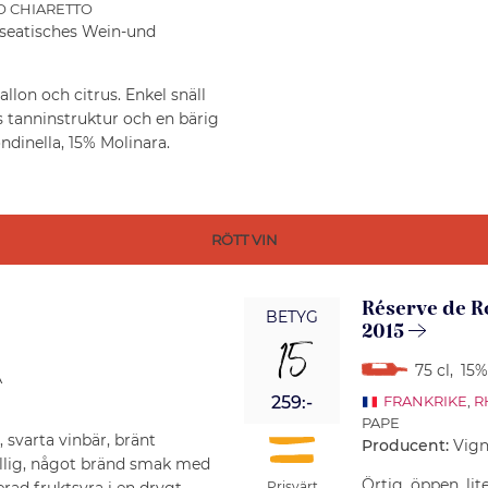
O CHIARETTO
nseatisches Wein-und
allon och citrus. Enkel snäll
s tanninstruktur och en bärig
ndinella, 15% Molinara.
RÖTT VIN
Réserve de 
BETYG
2015
15
75 cl
,
15%
A
259:-
FRANKRIKE
,
R
PAPE
svarta vinbär, bränt
Producent:
Vign
yllig, något bränd smak med
Örtig, öppen, lit
rad fruktsyra i en drygt
Prisvärt