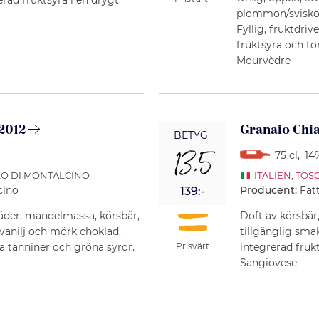
plommon/sviskon
Fyllig, fruktdri
fruktsyra och to
Mourvèdre
 2012
Granaio Chia
BETYG
13,5
75 cl
,
14
LO DI MONTALCINO
ITALIEN
,
TOS
cino
Producent:
Fat
139:-
läder, mandelmassa, körsbär,
Doft av körsbär
vanilj och mörk choklad.
tillgänglig sma
a tanniner och gröna syror.
integrerad fruk
Prisvärt
Sangiovese