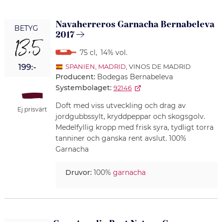
Navaherreros Garnacha Bernabeleva
BETYG
2017
13,5
75 cl
,
14% vol.
199:-
SPANIEN
,
MADRID
, VINOS DE MADRID
Producent:
Bodegas Bernabeleva
Systembolaget:
92146
Doft med viss utveckling och drag av
Ej prisvärt
jordgubbssylt, kryddpeppar och skogsgolv.
Medelfyllig kropp med frisk syra, tydligt torra
tanniner och ganska rent avslut. 100%
Garnacha
Druvor:
100%
garnacha