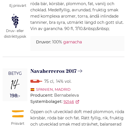
röda bär, körsbär, plommon, fat, vanilj och
Ej prisvärt
choklad. Medelfyllig, avrundad, fruktig smak
med komplexa aromer, torra, ändå inlindade
tanniner, bra syra, utmärkt längd och gott slut.
Vin av garancha. 90 fl, 7/10.&nbsp;&nbsp;
Druv- eller
distrikttypisk
Druvor:
100%
garnacha
Navaherreros 2017
BETYG
14
75 cl
,
14% vol.
SPANIEN
,
MADRID
Producent:
Bernabeleva
198:-
Systembolaget:
92146
Öppen och utvecklad doft med plommon, röda
körsbär, röda bär och fat. Rätt fyllig, rik, fruktig
Prisvärt
och utvecklad smak med strävhet, balanserad