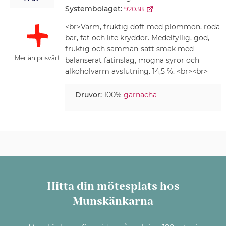
Systembolaget:
92038
<br>Varm, fruktig doft med plommon, röda
bär, fat och lite kryddor. Medelfyllig, god,
fruktig och samman-satt smak med
Mer än prisvärt
balanserat fatinslag, mogna syror och
alkoholvarm avslutning. 14,5 %. <br><br>
Druvor:
100%
garnacha
Hitta din mötesplats hos
Munskänkarna