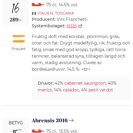
16
75 cl
,
14.5% vol.
ITALIEN
,
TOSCANA
Producent:
Vini Franchetti
289:-
Systembolaget:
91333
Fruktig doft med körsbär, plommon, gräs,
örter och fat. Drygt medelfyllig, rik, fruktig och
Prisvärt
fatig smak med god kropp, tydliga, rätt torra
tanniner, balanserad syra, tilltagen längd och
varm, stadig avslutning. Cuvée av
bordeauxdruvor. 14,5 %. <br>
Druvor:
42%
cabernet sauvignon
, 40%
merlot
, 14%
caladoc
, 4%
petit verdot
Abrensis 2016
BETYG
75 cl
,
13.5% vol.