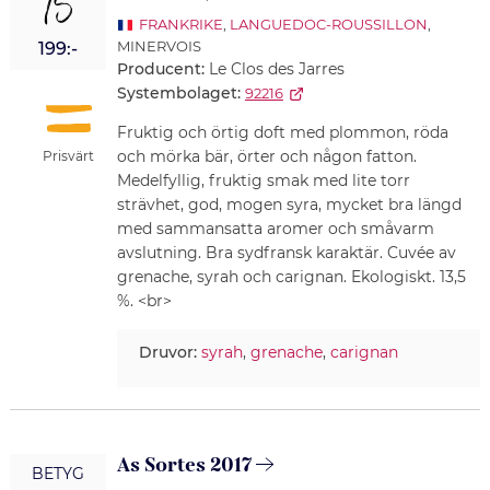
15
FRANKRIKE
,
LANGUEDOC-ROUSSILLON
,
MINERVOIS
199:-
Producent:
Le Clos des Jarres
Systembolaget:
92216
Fruktig och örtig doft med plommon, röda
och mörka bär, örter och någon fatton.
Prisvärt
Medelfyllig, fruktig smak med lite torr
strävhet, god, mogen syra, mycket bra längd
med sammansatta aromer och småvarm
avslutning. Bra sydfransk karaktär. Cuvée av
grenache, syrah och carignan. Ekologiskt. 13,5
%. <br>
Druvor:
syrah
,
grenache
,
carignan
As Sortes 2017
BETYG