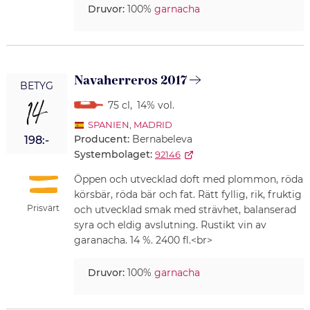
Druvor:
100%
garnacha
Navaherreros 2017
BETYG
14
75 cl
,
14% vol.
SPANIEN
,
MADRID
Producent:
Bernabeleva
198:-
Systembolaget:
92146
Öppen och utvecklad doft med plommon, röda
körsbär, röda bär och fat. Rätt fyllig, rik, fruktig
Prisvärt
och utvecklad smak med strävhet, balanserad
syra och eldig avslutning. Rustikt vin av
garanacha. 14 %. 2400 fl.<br>
Druvor:
100%
garnacha