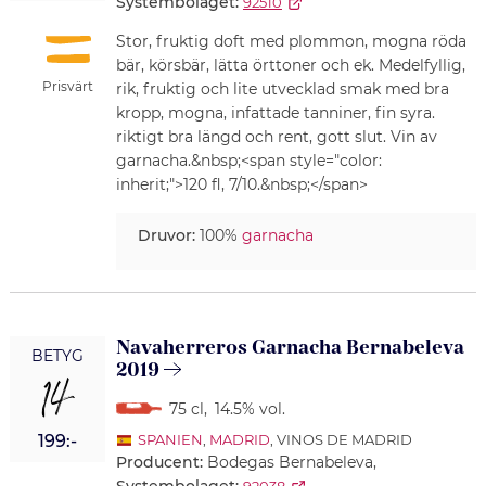
Systembolaget:
92510
Stor, fruktig doft med plommon, mogna röda
bär, körsbär, lätta örttoner och ek. Medelfyllig,
Prisvärt
rik, fruktig och lite utvecklad smak med bra
kropp, mogna, infattade tanniner, fin syra.
riktigt bra längd och rent, gott slut. Vin av
garnacha.&nbsp;<span style="color:
inherit;">120 fl, 7/10.&nbsp;</span>
Druvor:
100%
garnacha
Navaherreros Garnacha Bernabeleva
BETYG
2019
14
75 cl
,
14.5% vol.
199:-
SPANIEN
,
MADRID
, VINOS DE MADRID
Producent:
Bodegas Bernabeleva,