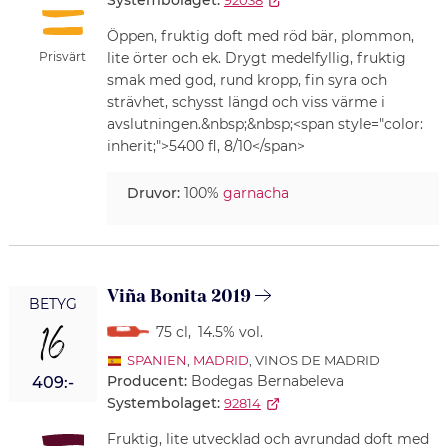
Systembolaget:
92038
Öppen, fruktig doft med röd bär, plommon,
Prisvärt
lite örter och ek. Drygt medelfyllig, fruktig
smak med god, rund kropp, fin syra och
strävhet, schysst längd och viss värme i
avslutningen.&nbsp;&nbsp;<span style="color:
inherit;">5400 fl, 8/10</span>
Druvor:
100%
garnacha
Viña Bonita 2019
BETYG
16
75 cl
,
14.5% vol.
SPANIEN
,
MADRID
, VINOS DE MADRID
Producent:
Bodegas Bernabeleva
409:-
Systembolaget:
92814
Fruktig, lite utvecklad och avrundad doft med