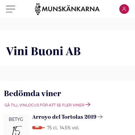
Klicka för
Klicka för meny
Vini Buoni AB
Bedömda viner
GÅ TILL VINLOCUS FÖR ATT SE FLER VINER
Arroyo del Tortolas 2019
BETYG
15
75 cl
,
14.5% vol.