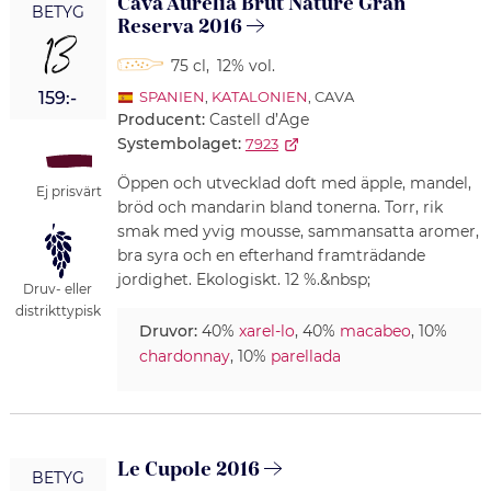
Cava Aurelia Brut Nature Gran
BETYG
Reserva 2016
13
75 cl
,
12% vol.
159:-
SPANIEN
,
KATALONIEN
, CAVA
Producent:
Castell d’Age
Systembolaget:
7923
Öppen och utvecklad doft med äpple, mandel,
Ej prisvärt
bröd och mandarin bland tonerna. Torr, rik
smak med yvig mousse, sammansatta aromer,
bra syra och en efterhand framträdande
jordighet. Ekologiskt. 12 %.&nbsp;
Druv- eller
distrikttypisk
Druvor:
40%
xarel-lo
, 40%
macabeo
, 10%
chardonnay
, 10%
parellada
Le Cupole 2016
BETYG