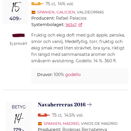
15
75 cl
,
14% vol.
SPANIEN
,
GALICIEN
, VALDEORRAS
Producent:
Rafael Palacios
409:-
Systembolaget:
96347
Fruktig och ekig doft med gult äpple, persika,
smör och vanilj. Medelfyllig, torr, fruktig och
Ej prisvärt
ekig smak med liten strävhet, bra syra, riktigt
fin längd med sammansatta aromer och
småvarm avslutning. Godello. 14 %. 360 fl.
Druvor:
100%
godello
Navaherreras 2016
BETYG
14
75 cl
,
14.5% vol.
SPANIEN
,
MADRID
, VINOS DE MADRID
Producent:
Bodegas Bernabeleva
179:-