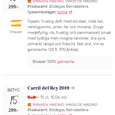
SPANIEN
,
MADRID
, VINOS DE MADRID
Producent:
Bodegas Bernabeleva
299:-
Systembolaget:
92748
Öppen, fruktig doft med körsbär, röda bär,
ventilgummi, örter, fat och mineral. Drygt
Prisvärt
medelfyllig, rik, fruktig och sammansatt smak
med tydliga men mogna tanniner, bra syra,
utmärkt längd och fräscht, fast slut. Vin av
garanacha. 120 fl, 7/10.&nbsp;
Druvor:
100%
garnacha
Carril del Rey 2019
BETYG
15
75 cl
,
15.5% vol.
SPANIEN
,
MADRID
, VINOS DE MADRID
Producent:
Bodegas Bernabeleva
299:-