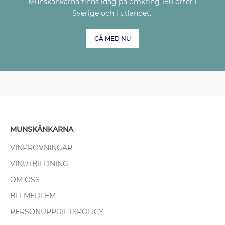
Munskänkarna finns idag på omkring 180 orter i
Sverige och i utlandet.
GÅ MED NU
MUNSKÄNKARNA
VINPROVNINGAR
VINUTBILDNING
OM OSS
BLI MEDLEM
PERSONUPPGIFTSPOLICY