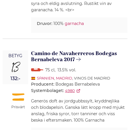
syra och eldig avslutning. Rustikt vin av
garanacha. 14 %. <br>
Druvor:
100%
garnacha
Camino de Navaherreros Bodegas
BETYG
Bernabeleva 2017
13
75 cl
,
13.5% vol.
132:-
SPANIEN
,
MADRID
, VINOS DE MADRID
Producent:
Bodegas Bernabeleva
Systembolaget:
4980
Generös doft av jordgubbssylt, kryddnejlika
Prisvärt
och blodapelsin. Ganska lätt kropp med mjukt
anslag, friska syror, torr tanniner och viss
beska i eftersmaken. 100% Garnacha