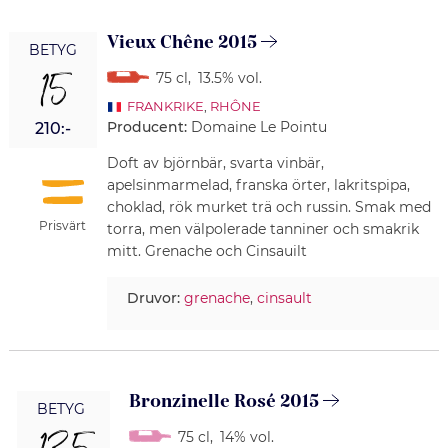
Vieux Chêne 2015
BETYG
15
75 cl
,
13.5% vol.
FRANKRIKE
,
RHÔNE
Producent:
Domaine Le Pointu
210:-
Doft av björnbär, svarta vinbär,
apelsinmarmelad, franska örter, lakritspipa,
choklad, rök murket trä och russin. Smak med
Prisvärt
torra, men välpolerade tanniner och smakrik
mitt. Grenache och Cinsauilt
Druvor:
grenache
,
cinsault
Bronzinelle Rosé 2015
BETYG
75 cl
,
14% vol.