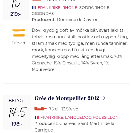
15
FRANKRIKE
,
RHÔNE
, SÖDRA RHÔNE,
GIGONDAS
219:-
Producent:
Domaine du Cayron
Dov, kryddig doft av mörka bär, svart lakrits,
tobak, rosmarin, stall, höstlöv och nypon. Ung,
stram smak med tydliga, men runda tanniner,
Prisvärt
mörk, koncentrerad frukt i en drygt
medelfyllig kropp med lång eftersmak. 70%
Grenache, 15% Cinsault, 14% Syrah, 1%
Mourvèdre
Grès de Montpellier 2012
BETYG
14,5
75 cl
,
13.5% vol.
FRANKRIKE
,
LANGUEDOC-ROUSSILLON
Producent:
Château Saint Martin de la
198:-
Garrigue