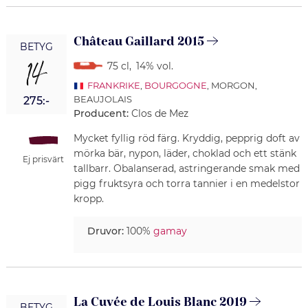
Château Gaillard 2015
BETYG
14
75 cl
,
14% vol.
FRANKRIKE
,
BOURGOGNE
, MORGON,
BEAUJOLAIS
275:-
Producent:
Clos de Mez
Mycket fyllig röd färg. Kryddig, pepprig doft av
mörka bär, nypon, läder, choklad och ett stänk
Ej prisvärt
tallbarr. Obalanserad, astringerande smak med
pigg fruktsyra och torra tannier i en medelstor
kropp.
Druvor:
100%
gamay
La Cuvée de Louis Blanc 2019
BETYG