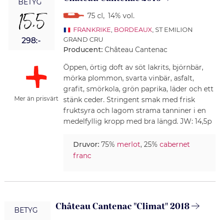
BETYG
15,5
75 cl
,
14% vol.
FRANKRIKE
,
BORDEAUX
, ST EMILION
GRAND CRU
298:-
Producent:
Château Cantenac
Öppen, örtig doft av söt lakrits, björnbär,
mörka plommon, svarta vinbär, asfalt,
grafit, smörkola, grön paprika, läder och ett
Mer än prisvärt
stänk ceder. Stringent smak med frisk
fruktsyra och lagom strama tanniner i en
medelfyllig kropp med bra längd. JW: 14,5p
Druvor:
75%
merlot
, 25%
cabernet
franc
Château Cantenac "Climat" 2018
BETYG