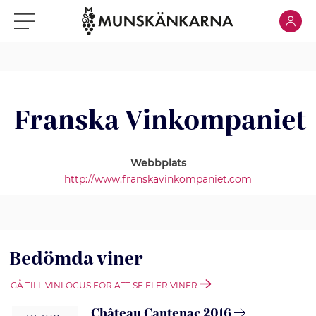
Klicka för
Klicka för meny
Franska Vinkompaniet
Webbplats
http://www.franskavinkompaniet.com
Bedömda viner
GÅ TILL VINLOCUS FÖR ATT SE FLER VINER
Château Cantenac 2016