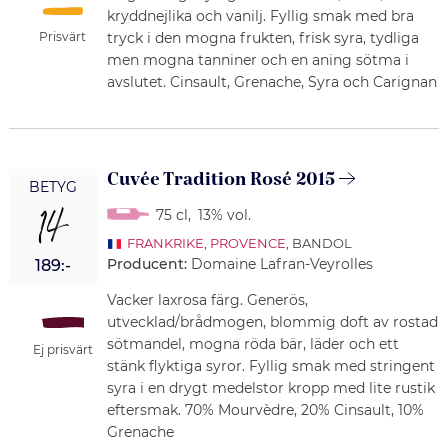
kryddnejlika och vanilj. Fyllig smak med bra
tryck i den mogna frukten, frisk syra, tydliga
Prisvärt
men mogna tanniner och en aning sötma i
avslutet. Cinsault, Grenache, Syra och Carignan
Cuvée Tradition Rosé 2015
BETYG
14
75 cl
,
13% vol.
FRANKRIKE
,
PROVENCE
, BANDOL
Producent:
Domaine Lafran-Veyrolles
189:-
Vacker laxrosa färg. Generös,
utvecklad/brådmogen, blommig doft av rostad
sötmandel, mogna röda bär, läder och ett
Ej prisvärt
stänk flyktiga syror. Fyllig smak med stringent
syra i en drygt medelstor kropp med lite rustik
eftersmak. 70% Mourvèdre, 20% Cinsault, 10%
Grenache