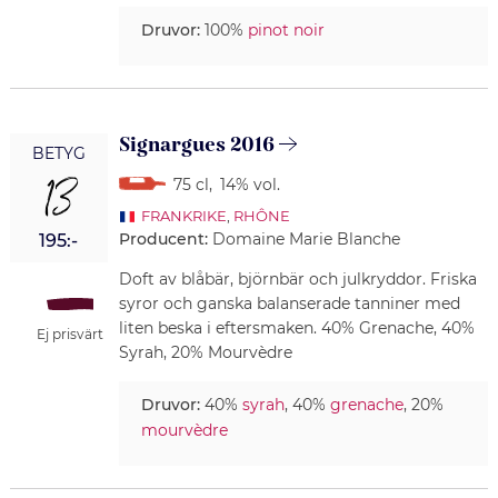
Druvor:
100%
pinot noir
Signargues 2016
BETYG
13
75 cl
,
14% vol.
FRANKRIKE
,
RHÔNE
Producent:
Domaine Marie Blanche
195:-
Doft av blåbär, björnbär och julkryddor. Friska
syror och ganska balanserade tanniner med
liten beska i eftersmaken. 40% Grenache, 40%
Ej prisvärt
Syrah, 20% Mourvèdre
Druvor:
40%
syrah
, 40%
grenache
, 20%
mourvèdre