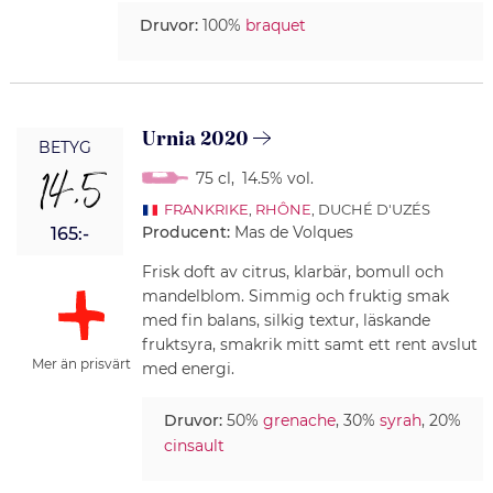
Druvor:
100%
braquet
Urnia 2020
BETYG
14,5
75 cl
,
14.5% vol.
FRANKRIKE
,
RHÔNE
, DUCHÉ D'UZÉS
Producent:
Mas de Volques
165:-
Frisk doft av citrus, klarbär, bomull och
mandelblom. Simmig och fruktig smak
med fin balans, silkig textur, läskande
fruktsyra, smakrik mitt samt ett rent avslut
Mer än prisvärt
med energi.
Druvor:
50%
grenache
, 30%
syrah
, 20%
cinsault