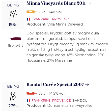
Minna Vineyards Blanc 2011
BETYG
14
75 cl
,
14% vol.
FRANKRIKE
,
PROVENCE
Producent:
Villa Minna Vineyard
193:-
Dov, speciell, kryddig doft av mogna gula
plommon, lagerblad, kalops, svavel och
nysågat trä. Drygt medelfyllig smak av mogen
Ej prisvärt
frukt, måttlig fruktsyra och tydlig restsötma i
en ganska fyllig kropp. 48% Vermentino, 25%
Roussanne, 27% Marsanne
Bandol Cuvée Special 2007
BETYG
16
75 cl
,
14.5% vol.
FRANKRIKE
,
PROVENCE
, BANDOL
Producent:
Domaine Lafran-Veyrolles
275:-