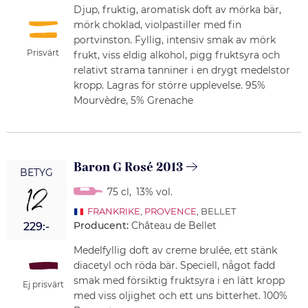
Djup, fruktig, aromatisk doft av mörka bär,
mörk choklad, violpastiller med fin
portvinston. Fyllig, intensiv smak av mörk
Prisvärt
frukt, viss eldig alkohol, pigg fruktsyra och
relativt strama tanniner i en drygt medelstor
kropp. Lagras för större upplevelse. 95%
Mourvèdre, 5% Grenache
Baron G Rosé 2013
BETYG
12
75 cl
,
13% vol.
FRANKRIKE
,
PROVENCE
, BELLET
Producent:
Château de Bellet
229:-
Medelfyllig doft av creme brulée, ett stänk
diacetyl och röda bär. Speciell, något fadd
smak med försiktig fruktsyra i en lätt kropp
Ej prisvärt
med viss oljighet och ett uns bitterhet. 100%