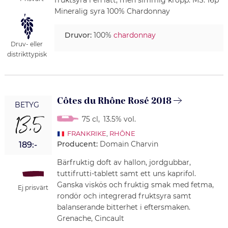
fruktsyra i en lätt, men simmig kropp. MS: 16p
Mineralig syra 100% Chardonnay
Druvor:
100%
chardonnay
Druv- eller
distrikttypisk
Côtes du Rhône Rosé 2018
BETYG
13,5
75 cl
,
13.5% vol.
FRANKRIKE
,
RHÔNE
Producent:
Domain Charvin
189:-
Bärfruktig doft av hallon, jordgubbar,
tuttifrutti-tablett samt ett uns kaprifol.
Ganska viskös och fruktig smak med fetma,
Ej prisvärt
rondör och integrerad fruktsyra samt
balanserande bitterhet i eftersmaken.
Grenache, Cincault