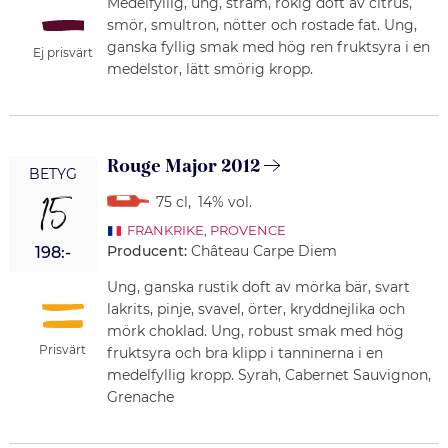
Medelfyllig, ung, stram, rökig doft av citrus,
smör, smultron, nötter och rostade fat. Ung,
ganska fyllig smak med hög ren fruktsyra i en
Ej prisvärt
medelstor, lätt smörig kropp.
Rouge Major 2012
BETYG
15
75 cl
,
14% vol.
FRANKRIKE
,
PROVENCE
Producent:
Château Carpe Diem
198:-
Ung, ganska rustik doft av mörka bär, svart
lakrits, pinje, svavel, örter, kryddnejlika och
mörk choklad. Ung, robust smak med hög
Prisvärt
fruktsyra och bra klipp i tanninerna i en
medelfyllig kropp. Syrah, Cabernet Sauvignon,
Grenache