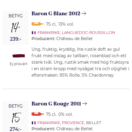
Baron G Blanc 2012
BETYG
14
75 cl
,
13% vol.
FRANKRIKE
,
LANGUEDOC-ROUSSILLON
Producent:
Château de Bellet
239:-
Ung, fruktig, kryddig, lite rustik doft av gul
frukt med inslag av tallbarr, rosenblad och ett
stänk tvål. Ung, rustik smak med hög fruktsyra
Ej prisvärt
i en stram kropp med nysågat trä och oljighet i
eftersmaken. 95% Rolle, 5% Chardonnay
Baron G Rouge 2011
BETYG
15
75 cl
,
0% vol.
FRANKRIKE
,
PROVENCE
, BELLET
Producent:
Château de Bellet
274:-