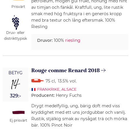
petroleum, mogen gul frukt, honung med hint
Prisvärt
av timjan och fänkål. Kraftfull, ung, lite rustik
smak med hög fruktsyra i en generös kropp
med bra textur och lång eftersmak. 100%
Riesling
Druv- eller
distrikttypisk
Druvor:
100%
riesling
Rouge comme Renard 2018
BETYG
14
75 cl
,
13.5% vol.
FRANKRIKE
,
ALSACE
Producent:
Henry Fuchs
329:-
Drygt medelfyllig, ung, bärig doft med viss
kryddighet med ett uns jordgubbar och vanilj.
Rustik, stjälkig smak av nysågat trä och mörka
Ej prisvärt
bär. 100% Pinot Noir