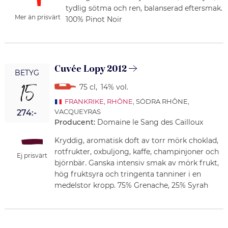
tydlig sötma och ren, balanserad eftersmak.
Mer än prisvärt
100% Pinot Noir
Cuvée Lopy 2012
BETYG
15
75 cl
,
14% vol.
FRANKRIKE
,
RHÔNE
, SÖDRA RHÔNE,
VACQUEYRAS
274:-
Producent:
Domaine le Sang des Cailloux
Kryddig, aromatisk doft av torr mörk choklad,
rotfrukter, oxbuljong, kaffe, champinjoner och
Ej prisvärt
björnbär. Ganska intensiv smak av mörk frukt,
hög fruktsyra och tringenta tanniner i en
medelstor kropp. 75% Grenache, 25% Syrah