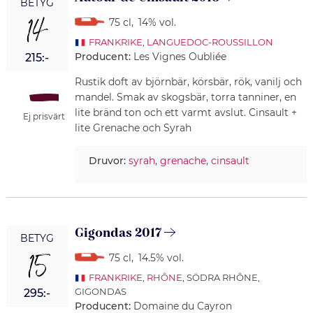
BETYG
14
75 cl
,
14% vol.
FRANKRIKE
,
LANGUEDOC-ROUSSILLON
Producent:
Les Vignes Oubliée
215:-
Rustik doft av björnbär, körsbär, rök, vanilj och
mandel. Smak av skogsbär, torra tanniner, en
lite bränd ton och ett varmt avslut. Cinsault +
Ej prisvärt
lite Grenache och Syrah
Druvor:
syrah
,
grenache
,
cinsault
Gigondas 2017
BETYG
15
75 cl
,
14.5% vol.
FRANKRIKE
,
RHÔNE
, SÖDRA RHÔNE,
GIGONDAS
295:-
Producent:
Domaine du Cayron