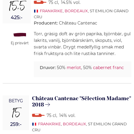
15,5
75 cl
,
14.5% vol.
FRANKRIKE
,
BORDEAUX
, ST EMILION GRAND
CRU
425:-
Producent:
Château Cantenac
Torr, gräsig doft av grön paprika, björnbär, gul
lakrits, vanilj, björnbärskräm, skoputs, viol,
Ej prisvärt
svarta vinbär. Drygt medelfyllig smak med
frisk fruktsyra och lite rustika tanniner.
Druvor:
50%
merlot
, 50%
cabernet franc
Château Cantenac "Sélection Madame"
BETYG
2018
15
75 cl
,
14% vol.
259:-
FRANKRIKE
,
BORDEAUX
, ST EMILION GRAND
CRU