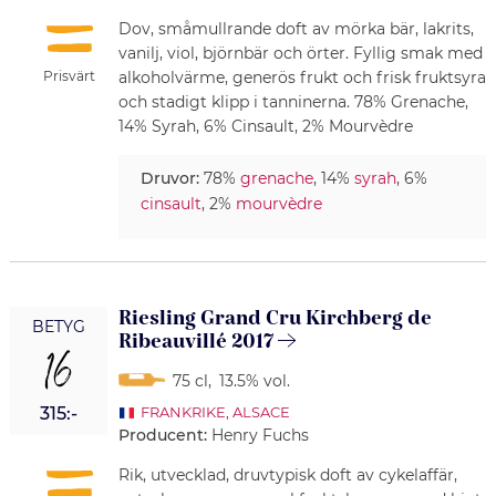
Dov, småmullrande doft av mörka bär, lakrits,
vanilj, viol, björnbär och örter. Fyllig smak med
alkoholvärme, generös frukt och frisk fruktsyra
Prisvärt
och stadigt klipp i tanninerna. 78% Grenache,
14% Syrah, 6% Cinsault, 2% Mourvèdre
Druvor:
78%
grenache
, 14%
syrah
, 6%
cinsault
, 2%
mourvèdre
Riesling Grand Cru Kirchberg de
BETYG
Ribeauvillé 2017
16
75 cl
,
13.5% vol.
315:-
FRANKRIKE
,
ALSACE
Producent:
Henry Fuchs
Rik, utvecklad, druvtypisk doft av cykelaffär,