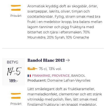
Aromatisk kryddig doft av skogsbär, örter,
svartpeppar, lakrits, oliver, timjan och
Prisvärt
cocktailkörsbär. Fyllig, stram smak med bra
frukt i en medelstor kropp, bra balans mellan
lagom tanniner och pigg fruktsyra med
bitterhet och tjära i eftersmaken. 70%
Mourvèdre, 20% Syrah, 10% Grenache
Bandol Blanc 2013
BETYG
14,5
75 cl
,
13% vol.
FRANKRIKE
,
PROVENCE
, BANDOL
Producent:
Domaine Lafran-Veyrolles
189:-
Lätt småelegant doft av fruktkarameller,
marmeladkonfekt, clementiner och ett stänk
vitrinskåp med polish. Ren, lätt smak med
Prisvärt
finstämd fruktsyra i en knappt medelstor,