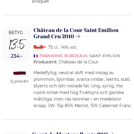
Braquet
Château de la Cour Saint Emilion
BETYG
Grand Cru 2010
13,5
75 cl
,
14% vol.
234:-
FRANKRIKE
,
BORDEAUX
, SAINT-ÉMILION
Producent:
Château de la Cour
Medelfyllig, neutral doft med inslag av
plommon, björnbär, svarta vinbär, lakrits, stall,
Ej prisvärt
blyerts och lätt rostade fat. Ung, syrlig, lite
rustik smak med hög fruktsyra och ganska
måttliga, men råa tanniner i en medelstor
kropp. JW: 15p 85% Merlot, 15% Cabernet Franc