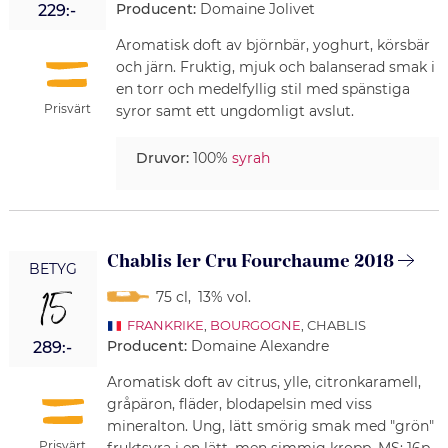
Producent:
Domaine Jolivet
229:-
Aromatisk doft av björnbär, yoghurt, körsbär
och järn. Fruktig, mjuk och balanserad smak i
en torr och medelfyllig stil med spänstiga
Prisvärt
syror samt ett ungdomligt avslut.
Druvor:
100%
syrah
Chablis Ier Cru Fourchaume 2018
BETYG
15
75 cl
,
13% vol.
FRANKRIKE
,
BOURGOGNE
, CHABLIS
Producent:
Domaine Alexandre
289:-
Aromatisk doft av citrus, ylle, citronkaramell,
gråpäron, fläder, blodapelsin med viss
mineralton. Ung, lätt smörig smak med "grön"
Prisvärt