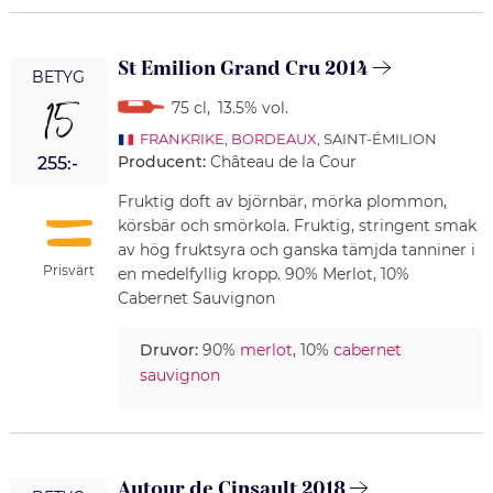
St Emilion Grand Cru 2014
BETYG
15
75 cl
,
13.5% vol.
FRANKRIKE
,
BORDEAUX
, SAINT-ÉMILION
Producent:
Château de la Cour
255:-
Fruktig doft av björnbär, mörka plommon,
körsbär och smörkola. Fruktig, stringent smak
av hög fruktsyra och ganska tämjda tanniner i
Prisvärt
en medelfyllig kropp. 90% Merlot, 10%
Cabernet Sauvignon
Druvor:
90%
merlot
, 10%
cabernet
sauvignon
Autour de Cinsault 2018