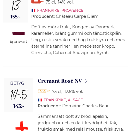
13
75 cl
,
14% vol.
FRANKRIKE
,
PROVENCE
Producent:
Château Carpe Diem
155:-
Doft av mörk frukt, Kungen av Danmark
karameller, bränt gummi och tändstickplån.
Ung, rustik smak med hög fruktsyra och mera
Ej prisvärt
återhållna tanniner i en medelstor kropp.
Grenache, Cabernet Sauvignon, Syrah
Cremant Rosé NV
BETYG
14,5
75 cl
,
12.5% vol.
FRANKRIKE
,
ALSACE
Producent:
Domaine Charles Baur
143:-
Sammansatt doft av bröd, apelsin,
jordgubbar och en lätt kryddighet. Rik,
fruktig smak med rejäl mousse, frisk syra,