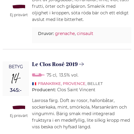
frutti, örter och gråpäron. Smakrik med
oljighet i kroppen, söta röda bär och ett eldigt
Ej prisvärt
avslut med lite bitterhet.
Druvor:
grenache
,
cinsault
Le Clos Rosé 2019
BETYG
14
75 cl
,
13.5% vol.
FRANKRIKE
,
PROVENCE
, BELLET
Producent:
Clos Saint Vincent
345:-
Laxrosa färg. Doft av rosor, hallonbåtar,
sockerkaka, mint, smörkola, Marsankräm och
vingummi. Bärig smak med integrerad
Ej prisvärt
fruktsyra i en medelfyllig, lite silkig kropp med
viss beska och hyfsad längd.