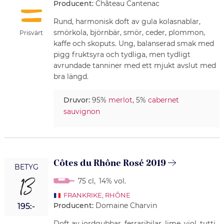
Producent:
Château Cantenac
Rund, harmonisk doft av gula kolasnablar,
smörkola, björnbär, smör, ceder, plommon,
Prisvärt
kaffe och skoputs. Ung, balanserad smak med
pigg fruktsyra och tydliga, men tydligt
avrundade tanniner med ett mjukt avslut med
bra längd.
Druvor:
95%
merlot
, 5%
cabernet
sauvignon
Côtes du Rhône Rosé 2019
BETYG
13
75 cl
,
14% vol.
FRANKRIKE
,
RHÔNE
Producent:
Domaine Charvin
195:-
Doft av jordgubbar, ferraribilar, lime, viol, tutti