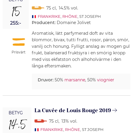
15
75 cl
,
14.5% vol.
FRANKRIKE
,
RHÔNE
, ST JOSEPH
Producent:
Domaine Jolivet
255:-
Aromatisk, lätt parfymerad doft av vita
blommor, bivax, tutti frutti, rosor, päron, smör,
vanilj och honung. Fylligt anslag av mogen gul
Prisvärt
frukt, balanserad fruktsyra i en smörig kropp
med viss ekfatston och alhoholvärme i den
långa eftersmaken.
Druvor:
50%
marsanne
, 50%
viognier
La Cuvée de Louis Rouge 2019
BETYG
14,5
75 cl
,
13% vol.
FRANKRIKE
,
RHÔNE
, ST JOSEPH