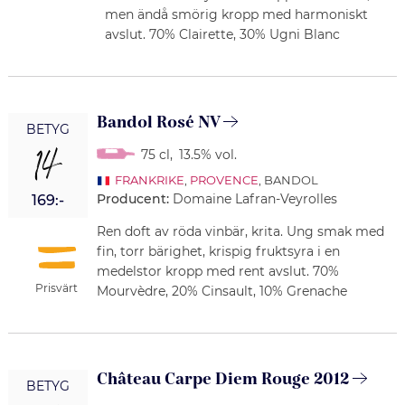
men ändå smörig kropp med harmoniskt
avslut. 70% Clairette, 30% Ugni Blanc
Bandol Rosé NV
BETYG
14
75 cl
,
13.5% vol.
FRANKRIKE
,
PROVENCE
, BANDOL
Producent:
Domaine Lafran-Veyrolles
169:-
Ren doft av röda vinbär, krita. Ung smak med
fin, torr bärighet, krispig fruktsyra i en
medelstor kropp med rent avslut. 70%
Prisvärt
Mourvèdre, 20% Cinsault, 10% Grenache
Château Carpe Diem Rouge 2012
BETYG