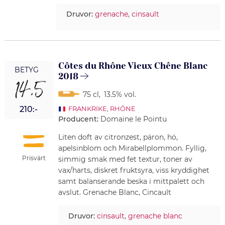
Druvor:
grenache
,
cinsault
Côtes du Rhône Vieux Chêne Blanc
BETYG
2018
14,5
75 cl
,
13.5% vol.
210:-
FRANKRIKE
,
RHÔNE
Producent:
Domaine le Pointu
Liten doft av citronzest, päron, hö,
apelsinblom och Mirabellplommon. Fyllig,
Prisvärt
simmig smak med fet textur, toner av
vax/harts, diskret fruktsyra, viss kryddighet
samt balanserande beska i mittpalett och
avslut. Grenache Blanc, Cincault
Druvor:
cinsault
,
grenache blanc