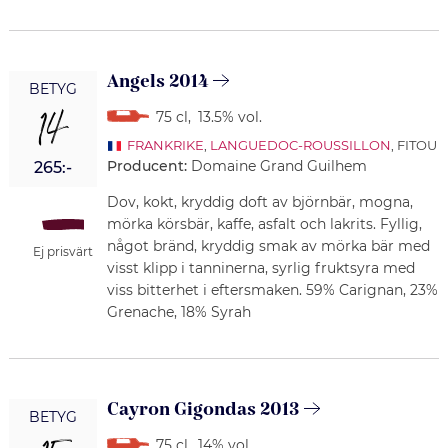
Angels 2014
BETYG
14
75 cl
,
13.5% vol.
FRANKRIKE
,
LANGUEDOC-ROUSSILLON
, FITOU
Producent:
Domaine Grand Guilhem
265:-
Dov, kokt, kryddig doft av björnbär, mogna,
mörka körsbär, kaffe, asfalt och lakrits. Fyllig,
något bränd, kryddig smak av mörka bär med
Ej prisvärt
visst klipp i tanninerna, syrlig fruktsyra med
viss bitterhet i eftersmaken. 59% Carignan, 23%
Grenache, 18% Syrah
Cayron Gigondas 2013
BETYG
75 cl
,
14% vol.