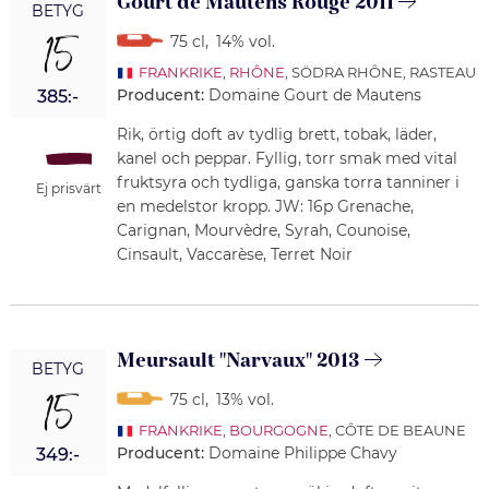
Gourt de Mautens Rouge 2011
BETYG
15
75 cl
,
14% vol.
FRANKRIKE
,
RHÔNE
, SÖDRA RHÔNE, RASTEAU
Producent:
Domaine Gourt de Mautens
385:-
Rik, örtig doft av tydlig brett, tobak, läder,
kanel och peppar. Fyllig, torr smak med vital
fruktsyra och tydliga, ganska torra tanniner i
Ej prisvärt
en medelstor kropp. JW: 16p Grenache,
Carignan, Mourvèdre, Syrah, Counoise,
Cinsault, Vaccarèse, Terret Noir
Meursault "Narvaux" 2013
BETYG
15
75 cl
,
13% vol.
FRANKRIKE
,
BOURGOGNE
, CÔTE DE BEAUNE
Producent:
Domaine Philippe Chavy
349:-