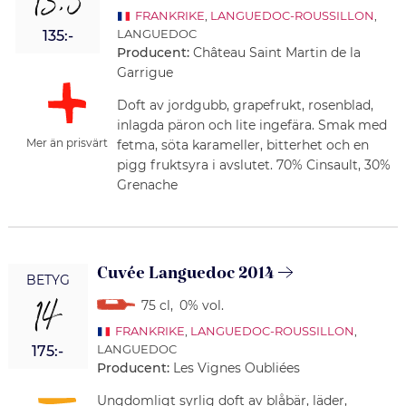
13,5
FRANKRIKE
,
LANGUEDOC-ROUSSILLON
,
LANGUEDOC
135:-
Producent:
Château Saint Martin de la
Garrigue
Doft av jordgubb, grapefrukt, rosenblad,
inlagda päron och lite ingefära. Smak med
Mer än prisvärt
fetma, söta karameller, bitterhet och en
pigg fruktsyra i avslutet. 70% Cinsault, 30%
Grenache
Cuvée Languedoc 2014
BETYG
14
75 cl
,
0% vol.
FRANKRIKE
,
LANGUEDOC-ROUSSILLON
,
LANGUEDOC
175:-
Producent:
Les Vignes Oubliées
Ungdomligt syrlig doft av blåbär, läder,