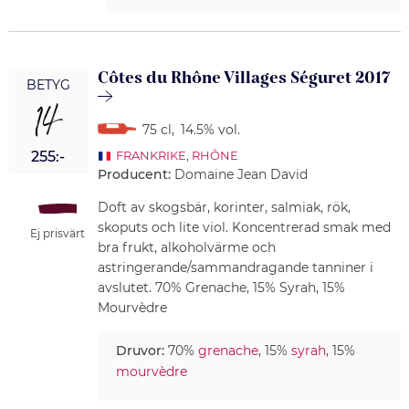
Côtes du Rhône Villages Séguret 2017
BETYG
14
75 cl
,
14.5% vol.
255:-
FRANKRIKE
,
RHÔNE
Producent:
Domaine Jean David
Doft av skogsbär, korinter, salmiak, rök,
skoputs och lite viol. Koncentrerad smak med
Ej prisvärt
bra frukt, alkoholvärme och
astringerande/sammandragande tanniner i
avslutet. 70% Grenache, 15% Syrah, 15%
Mourvèdre
Druvor:
70%
grenache
, 15%
syrah
, 15%
mourvèdre