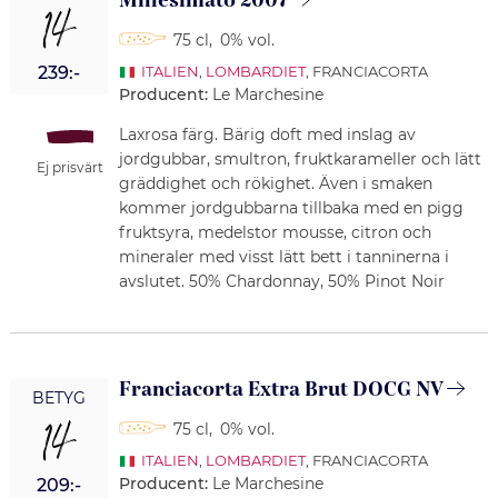
Millesimato 2007
14
75 cl
,
0% vol.
239:-
ITALIEN
,
LOMBARDIET
, FRANCIACORTA
Producent:
Le Marchesine
Laxrosa färg. Bärig doft med inslag av
jordgubbar, smultron, fruktkarameller och lätt
Ej prisvärt
gräddighet och rökighet. Även i smaken
kommer jordgubbarna tillbaka med en pigg
fruktsyra, medelstor mousse, citron och
mineraler med visst lätt bett i tanninerna i
avslutet. 50% Chardonnay, 50% Pinot Noir
Franciacorta Extra Brut DOCG NV
BETYG
14
75 cl
,
0% vol.
ITALIEN
,
LOMBARDIET
, FRANCIACORTA
Producent:
Le Marchesine
209:-