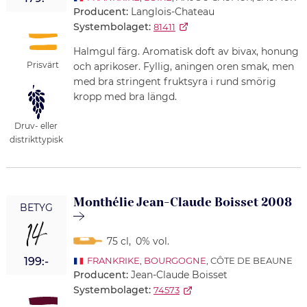
Producent:
Langlois-Chateau
Systembolaget:
81411
Halmgul färg. Aromatisk doft av bivax, honung
Prisvärt
och aprikoser. Fyllig, aningen oren smak, men
med bra stringent fruktsyra i rund smörig
kropp med bra längd.
Druv- eller
distrikttypisk
Monthélie Jean-Claude Boisset 2008
BETYG
14
75 cl
,
0% vol.
199:-
FRANKRIKE
,
BOURGOGNE
, CÔTE DE BEAUNE
Producent:
Jean-Claude Boisset
Systembolaget:
74573