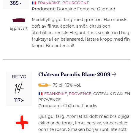
385:-
FRANKRIKE
,
BOURGOGNE
Producent:
Domaine Fontaine-Gagnard
Medelfyllig gul färg med grönton. Harmonisk
doft av flinta, äpplen, smör, citrus och
Ej prisvärt
återhållen, ren ek. Elegant, frisk smak med hög
fruktsyra i en balanserad, lättare kropp med fin
längd. Bra potential!
Château Paradis Blanc 2009
BETYG
14
75 cl
,
13% vol.
FRANKRIKE
,
PROVENCE
, COTEAUX D'AIX EN
PROVENCE
117:-
Producent:
Château Paradis
Ljus gul färg. Aromatisk doft med bra oljiga
ekliknande toner, lime, persika, vinbärsblad
och lite rosor. Smaken börjar runt, lite sött