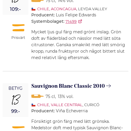
13
75 cl
,
14% vol.
109:-
CHILE
,
ACONCAGUA
, LEYDA VALLEY
Producent:
Luis Felipe Edwards
Systembolaget:
71499
Mycket ljus gul färg med grönt inslag. Grön
Prisvärt
doft av fläderblad och nässlor med lätt söta
citrustoner. Ganska smakrikt med lätt smörig
kropp, runda fruktsyror och något bittert slut
med relativt lång eftersmak.
Sauvignon Blanc Classic 2010
BETYG
13
75 cl
,
13% vol.
CHILE
,
VALLE CENTRAL
, CURICÓ
Producent:
Viña Echeverria
99:-
Försiktigt grön färg med lätt grönska.
Medelstor doft med typisk Sauvignon Blanc-