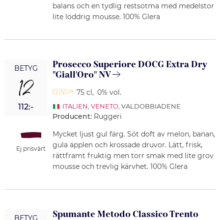
balans och en tydlig restsötma med medelstor
lite löddrig mousse. 100% Glera
Prosecco Superiore DOCG Extra Dry
BETYG
"Giall'Oro" NV
12
75 cl
,
0% vol.
112:-
ITALIEN
,
VENETO
, VALDOBBIADENE
Producent:
Ruggeri
Mycket ljust gul färg. Söt doft av melon, banan,
gula äpplen och krossade druvor. Lätt, frisk,
Ej prisvärt
rättframt fruktig men torr smak med lite grov
mousse och trevlig kärvhet. 100% Glera
Spumante Metodo Classico Trento
BETYG