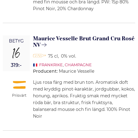
med fin mousse och bra längd. PW: 15p 80%
Pinot Noir, 20% Chardonnay
Maurice Vesselle Brut Grand Cru Rosé
BETYG
NV
16
75 cl
,
0% vol.
319:-
FRANKRIKE
,
CHAMPAGNE
Producent:
Maurice Vesselle
Ljus rosa färg med brun ton. Aromatisk doft
med kryddig pinot-karaktär, jordgubbar, kokos,
Prisvärt
honung, aprikos. Fruktig smak med mycket
röda bär, bra struktur, frisk fruktsyra,
balanserad mousse och fin längd. 100% Pinot
Noir