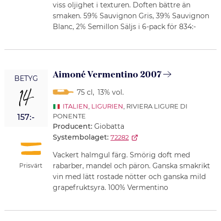
viss oljighet i texturen. Doften bättre än
smaken. 59% Sauvignon Gris, 39% Sauvignon
Blanc, 2% Semillon Säljs i 6-pack för 834:-
Aimoné Vermentino 2007
BETYG
14
75 cl
,
13% vol.
ITALIEN
,
LIGURIEN
, RIVIERA LIGURE DI
PONENTE
157:-
Producent:
Giobatta
Systembolaget:
72282
Vackert halmgul färg. Smörig doft med
rabarber, mandel och päron. Ganska smakrikt
Prisvärt
vin med lätt rostade nötter och ganska mild
grapefruktsyra. 100% Vermentino