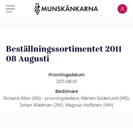
Klicka för
Klicka för meny
Beställningssortimentet 2011
08 Augusti
Provningsdatum
2011-08-01
Bedömare
Rickard Albin (RA) - provningsledare, Mårten Söderlund (MS),
Johan Wadman (JW), Magnus Hoffstein (MH)