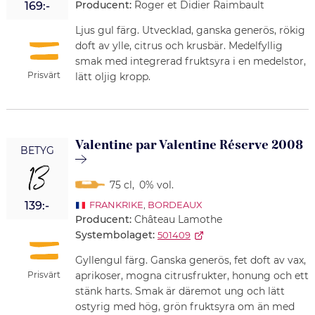
Producent:
Roger et Didier Raimbault
169:-
Ljus gul färg. Utvecklad, ganska generös, rökig
doft av ylle, citrus och krusbär. Medelfyllig
smak med integrerad fruktsyra i en medelstor,
Prisvärt
lätt oljig kropp.
Valentine par Valentine Réserve 2008
BETYG
13
75 cl
,
0% vol.
139:-
FRANKRIKE
,
BORDEAUX
Producent:
Château Lamothe
Systembolaget:
501409
Gyllengul färg. Ganska generös, fet doft av vax,
Prisvärt
aprikoser, mogna citrusfrukter, honung och ett
stänk harts. Smak är däremot ung och lätt
ostyrig med hög, grön fruktsyra om än med