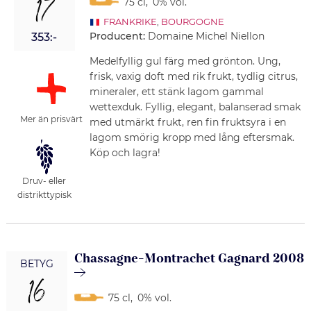
17
75 cl
,
0% vol.
FRANKRIKE
,
BOURGOGNE
Producent:
Domaine Michel Niellon
353:-
Medelfyllig gul färg med grönton. Ung,
frisk, vaxig doft med rik frukt, tydlig citrus,
mineraler, ett stänk lagom gammal
wettexduk. Fyllig, elegant, balanserad smak
Mer än prisvärt
med utmärkt frukt, ren fin fruktsyra i en
lagom smörig kropp med lång eftersmak.
Köp och lagra!
Druv- eller
distrikttypisk
Chassagne-Montrachet Gagnard 2008
BETYG
16
75 cl
,
0% vol.