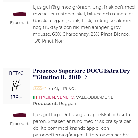
Ljus gul färg med grönton. Ung, frisk doft med
mycket citrustoner, skal, bikupa och mineraler.
Ganska elegant, slank, frisk, fruktig smak med
Ej prisvärt
hög fruktsyra och rik, men aningen grov
mousse. 60% Chardonnay, 25% Pinot Bianco,
15% Pinot Noir
Prosecco Superiore DOCG Extra Dry
BETYG
""Giustino B." 2010
14
75 cl
,
11% vol.
179:-
ITALIEN
,
VENETO
, VALDOBBIADENE
Producent:
Ruggeri
Ljus gul färg. Doft av gula äppelskal och söta
päron. Smaken är rund med frisk bra syra där
Ej prisvärt
de lite pommacliknande äpple- och
pärondofterna går igen. Eftersmaken har bra