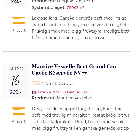
Producent:
Langlois-Chateau
149:-
Systembolaget:
76063
Laxrosa färg. Ganska generös doft med inslag
av röda vinbär och lingon med viss brödighet.
Prisvärt
Fruktig smak med pigg fruktsyra, trevligt, bett
från tanninerna och lagom mousse.
Maurice Vesselle Brut Grand Cru
BETYG
Cuvée Réservée NV
16
75 cl
,
0% vol.
269:-
FRANKRIKE
,
CHAMPAGNE
Producent:
Maurice Vesselle
Drygt medelfyllig gul färg. Rökig, komplex
doft med trevlig mineralton, rostat bröd, citrus
Prisvärt
och chokladpraliner. Rund, balanserad smak
med pigg fruktsyra i en ganska generös kropp