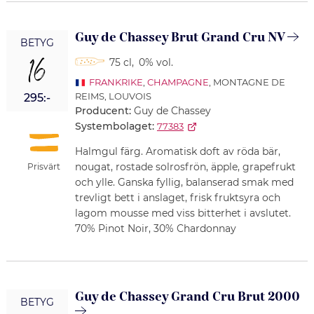
Guy de Chassey Brut Grand Cru NV
BETYG
16
75 cl
,
0% vol.
FRANKRIKE
,
CHAMPAGNE
, MONTAGNE DE
REIMS, LOUVOIS
295:-
Producent:
Guy de Chassey
Systembolaget:
77383
Halmgul färg. Aromatisk doft av röda bär,
nougat, rostade solrosfrön, äpple, grapefrukt
Prisvärt
och ylle. Ganska fyllig, balanserad smak med
trevligt bett i anslaget, frisk fruktsyra och
lagom mousse med viss bitterhet i avslutet.
70% Pinot Noir, 30% Chardonnay
Guy de Chassey Grand Cru Brut 2000
BETYG