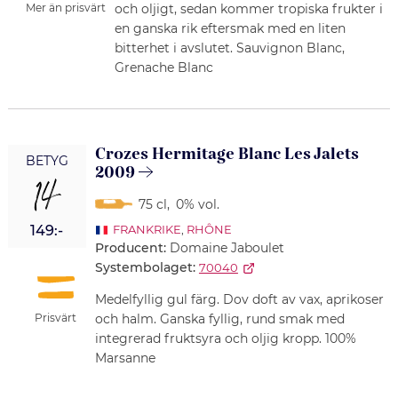
Mer än prisvärt
och oljigt, sedan kommer tropiska frukter i
en ganska rik eftersmak med en liten
bitterhet i avslutet. Sauvignon Blanc,
Grenache Blanc
Crozes Hermitage Blanc Les Jalets
BETYG
2009
14
75 cl
,
0% vol.
149:-
FRANKRIKE
,
RHÔNE
Producent:
Domaine Jaboulet
Systembolaget:
70040
Medelfyllig gul färg. Dov doft av vax, aprikoser
Prisvärt
och halm. Ganska fyllig, rund smak med
integrerad fruktsyra och oljig kropp. 100%
Marsanne