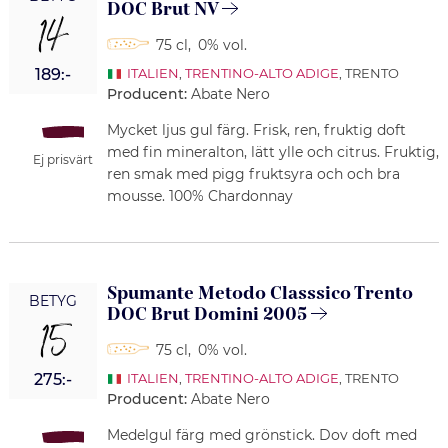
DOC Brut NV
14
75 cl
,
0% vol.
189:-
ITALIEN
,
TRENTINO-ALTO ADIGE
, TRENTO
Producent:
Abate Nero
Mycket ljus gul färg. Frisk, ren, fruktig doft
med fin mineralton, lätt ylle och citrus. Fruktig,
Ej prisvärt
ren smak med pigg fruktsyra och och bra
mousse. 100% Chardonnay
Spumante Metodo Classsico Trento
BETYG
DOC Brut Domini 2005
15
75 cl
,
0% vol.
275:-
ITALIEN
,
TRENTINO-ALTO ADIGE
, TRENTO
Producent:
Abate Nero
Medelgul färg med grönstick. Dov doft med