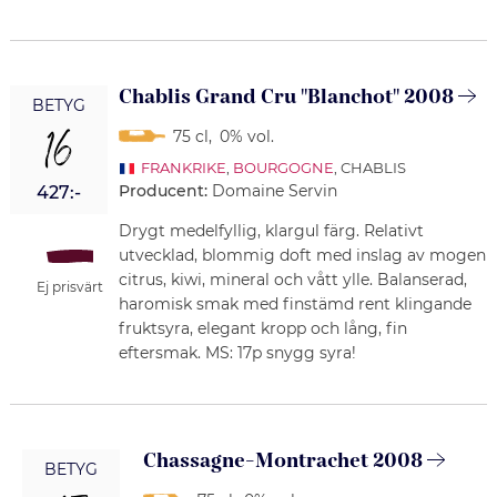
Chablis Grand Cru "Blanchot" 2008
BETYG
16
75 cl
,
0% vol.
FRANKRIKE
,
BOURGOGNE
, CHABLIS
Producent:
Domaine Servin
427:-
Drygt medelfyllig, klargul färg. Relativt
utvecklad, blommig doft med inslag av mogen
citrus, kiwi, mineral och vått ylle. Balanserad,
Ej prisvärt
haromisk smak med finstämd rent klingande
fruktsyra, elegant kropp och lång, fin
eftersmak. MS: 17p snygg syra!
Chassagne-Montrachet 2008
BETYG