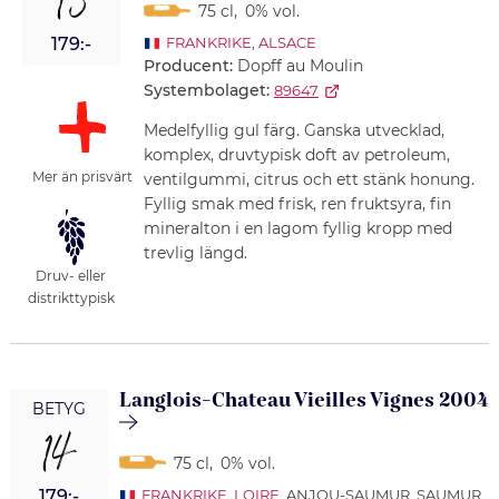
15
75 cl
,
0% vol.
179:-
FRANKRIKE
,
ALSACE
Producent:
Dopff au Moulin
Systembolaget:
89647
Medelfyllig gul färg. Ganska utvecklad,
komplex, druvtypisk doft av petroleum,
Mer än prisvärt
ventilgummi, citrus och ett stänk honung.
Fyllig smak med frisk, ren fruktsyra, fin
mineralton i en lagom fyllig kropp med
trevlig längd.
Druv- eller
distrikttypisk
Langlois-Chateau Vieilles Vignes 2004
BETYG
14
75 cl
,
0% vol.
179:-
FRANKRIKE
,
LOIRE
, ANJOU-SAUMUR, SAUMUR