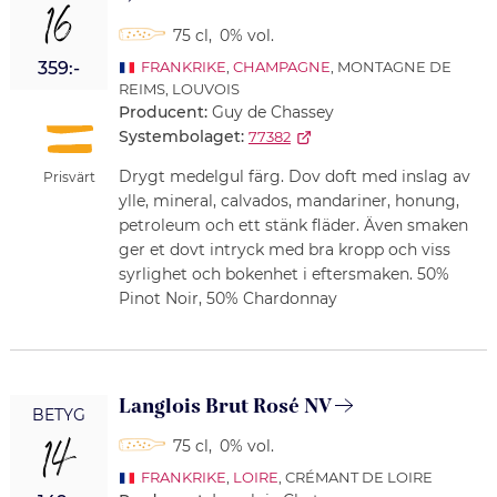
16
75 cl
,
0% vol.
359:-
FRANKRIKE
,
CHAMPAGNE
, MONTAGNE DE
REIMS, LOUVOIS
Producent:
Guy de Chassey
Systembolaget:
77382
Drygt medelgul färg. Dov doft med inslag av
Prisvärt
ylle, mineral, calvados, mandariner, honung,
petroleum och ett stänk fläder. Även smaken
ger et dovt intryck med bra kropp och viss
syrlighet och bokenhet i eftersmaken. 50%
Pinot Noir, 50% Chardonnay
Langlois Brut Rosé NV
BETYG
14
75 cl
,
0% vol.
FRANKRIKE
,
LOIRE
, CRÉMANT DE LOIRE