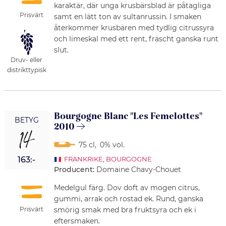
karaktär, där unga krusbärsblad är påtagliga
Prisvärt
samt en lätt ton av sultanrussin. I smaken
återkommer krusbären med tydlig citrussyra
och limeskal med ett rent, fräscht ganska runt
slut.
Druv- eller
distrikttypisk
Bourgogne Blanc "Les Femelottes"
BETYG
2010
14
75 cl
,
0% vol.
163:-
FRANKRIKE
,
BOURGOGNE
Producent:
Domaine Chavy-Chouet
Medelgul färg. Dov doft av mogen citrus,
gummi, arrak och rostad ek. Rund, ganska
Prisvärt
smörig smak med bra fruktsyra och ek i
eftersmaken.