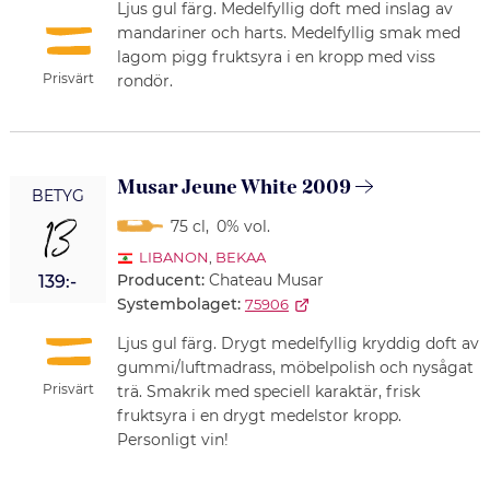
Ljus gul färg. Medelfyllig doft med inslag av
mandariner och harts. Medelfyllig smak med
lagom pigg fruktsyra i en kropp med viss
Prisvärt
rondör.
Musar Jeune White 2009
BETYG
13
75 cl
,
0% vol.
LIBANON
,
BEKAA
Producent:
Chateau Musar
139:-
Systembolaget:
75906
Ljus gul färg. Drygt medelfyllig kryddig doft av
gummi/luftmadrass, möbelpolish och nysågat
Prisvärt
trä. Smakrik med speciell karaktär, frisk
fruktsyra i en drygt medelstor kropp.
Personligt vin!