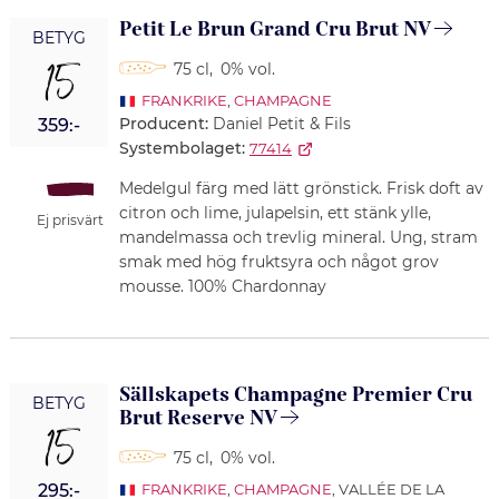
Petit Le Brun Grand Cru Brut NV
BETYG
15
75 cl
,
0% vol.
FRANKRIKE
,
CHAMPAGNE
Producent:
Daniel Petit & Fils
359:-
Systembolaget:
77414
Medelgul färg med lätt grönstick. Frisk doft av
citron och lime, julapelsin, ett stänk ylle,
Ej prisvärt
mandelmassa och trevlig mineral. Ung, stram
smak med hög fruktsyra och något grov
mousse. 100% Chardonnay
Sällskapets Champagne Premier Cru
BETYG
Brut Reserve NV
15
75 cl
,
0% vol.
295:-
FRANKRIKE
,
CHAMPAGNE
, VALLÉE DE LA