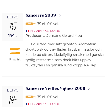
Sancerre 2009
BETYG
15
75 cl
,
0% vol.
FRANKRIKE
,
LOIRE
Producent:
Domaine Gerard Fiou
199:-
Ljus gul färg med lätt grönton. Aromatisk,
druvtypisk doft av fläder, krusbär, nässlor och
kanderad citron. Medelfyllig smak med ganska
Prisvärt
tydlig restsötma som dock bärs upp av
fruktsyran i en ganska rund kropp. RA: 14p
Sancerre Vielles Vignes 2006
BETYG
14
75 cl
,
0% vol.
FRANKRIKE
,
LOIRE