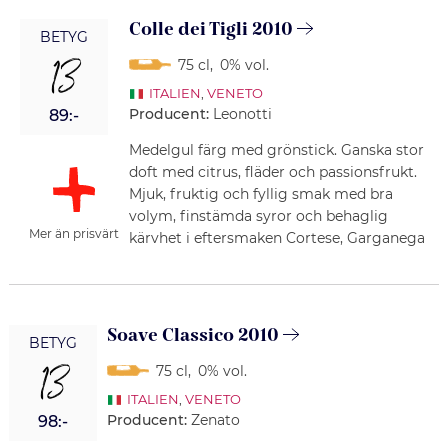
Colle dei Tigli 2010
BETYG
13
75 cl
,
0% vol.
ITALIEN
,
VENETO
Producent:
Leonotti
89:-
Medelgul färg med grönstick. Ganska stor
doft med citrus, fläder och passionsfrukt.
Mjuk, fruktig och fyllig smak med bra
volym, finstämda syror och behaglig
Mer än prisvärt
kärvhet i eftersmaken Cortese, Garganega
Soave Classico 2010
BETYG
13
75 cl
,
0% vol.
ITALIEN
,
VENETO
Producent:
Zenato
98:-