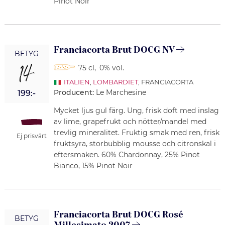
Pinot Noir
Franciacorta Brut DOCG NV
BETYG
14
75 cl
,
0% vol.
ITALIEN
,
LOMBARDIET
, FRANCIACORTA
Producent:
Le Marchesine
199:-
Mycket ljus gul färg. Ung, frisk doft med inslag
av lime, grapefrukt och nötter/mandel med
trevlig mineralitet. Fruktig smak med ren, frisk
Ej prisvärt
fruktsyra, storbubblig mousse och citronskal i
eftersmaken. 60% Chardonnay, 25% Pinot
Bianco, 15% Pinot Noir
Franciacorta Brut DOCG Rosé
BETYG