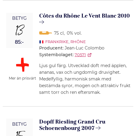
Côtes du Rhône Le Vent Blanc 2010
BETYG
13
75 cl
,
0% vol.
85:-
FRANKRIKE
,
RHÔNE
Producent:
Jean-Luc Colombo
Systembolaget:
70571
Ljus gul färg. Utvecklad doft med äpplen,
ananas, vax och ungdomlig druvighet.
Mer än prisvärt
Medelfyllig, harmonisk smak med
bestämda syror, mogen och attraktiv frukt
samt torr och ren eftersmak.
Dopff Riesling Grand Cru
BETYG
Schoenenbourg 2007