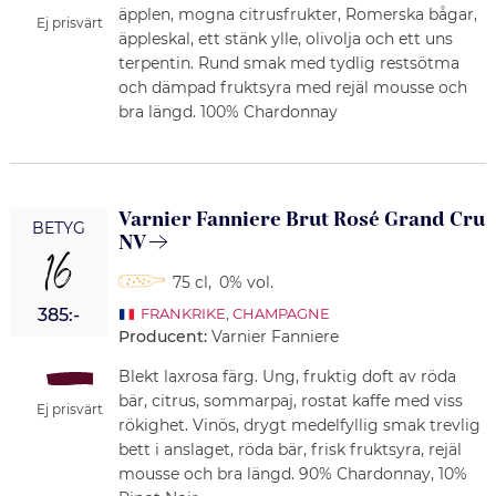
äpplen, mogna citrusfrukter, Romerska bågar,
Ej prisvärt
äppleskal, ett stänk ylle, olivolja och ett uns
terpentin. Rund smak med tydlig restsötma
och dämpad fruktsyra med rejäl mousse och
bra längd. 100% Chardonnay
Varnier Fanniere Brut Rosé Grand Cru
BETYG
NV
16
75 cl
,
0% vol.
385:-
FRANKRIKE
,
CHAMPAGNE
Producent:
Varnier Fanniere
Blekt laxrosa färg. Ung, fruktig doft av röda
bär, citrus, sommarpaj, rostat kaffe med viss
Ej prisvärt
rökighet. Vinös, drygt medelfyllig smak trevlig
bett i anslaget, röda bär, frisk fruktsyra, rejäl
mousse och bra längd. 90% Chardonnay, 10%