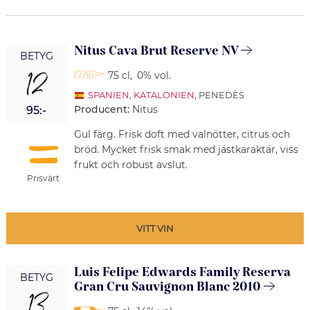
Nitus Cava Brut Reserve NV
BETYG
12
75 cl
,
0% vol.
SPANIEN
,
KATALONIEN
, PENEDÈS
Producent:
Nitus
95:-
Gul färg. Frisk doft med valnötter, citrus och
bröd. Mycket frisk smak med jästkaraktär, viss
frukt och robust avslut.
Prisvärt
VITT VIN
Luis Felipe Edwards Family Reserva
BETYG
Gran Cru Sauvignon Blanc 2010