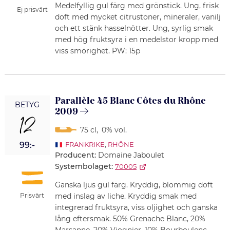
Medelfyllig gul färg med grönstick. Ung, frisk
Ej prisvärt
doft med mycket citrustoner, mineraler, vanilj
och ett stänk hasselnötter. Ung, syrlig smak
med hög fruktsyra i en medelstor kropp med
viss smörighet. PW: 15p
Parallèle 45 Blanc Côtes du Rhône
BETYG
2009
12
75 cl
,
0% vol.
99:-
FRANKRIKE
,
RHÔNE
Producent:
Domaine Jaboulet
Systembolaget:
70005
Ganska ljus gul färg. Kryddig, blommig doft
Prisvärt
med inslag av liche. Kryddig smak med
integrerad fruktsyra, viss oljighet och ganska
lång eftersmak. 50% Grenache Blanc, 20%