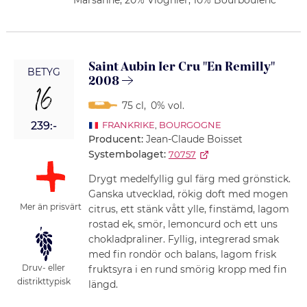
Marsanne, 20% Viognier, 10% Bourboulenc
Saint Aubin Ier Cru "En Remilly"
BETYG
2008
16
75 cl
,
0% vol.
239:-
FRANKRIKE
,
BOURGOGNE
Producent:
Jean-Claude Boisset
Systembolaget:
70757
Drygt medelfyllig gul färg med grönstick.
Ganska utvecklad, rökig doft med mogen
Mer än prisvärt
citrus, ett stänk vått ylle, finstämd, lagom
rostad ek, smör, lemoncurd och ett uns
chokladpraliner. Fyllig, integrerad smak
med fin rondör och balans, lagom frisk
Druv- eller
fruktsyra i en rund smörig kropp med fin
distrikttypisk
längd.