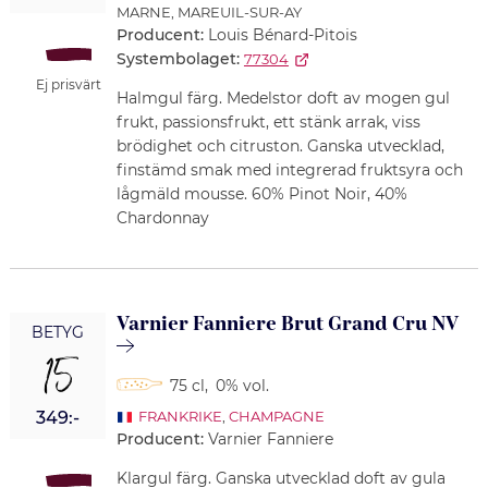
MARNE, MAREUIL-SUR-AY
Producent:
Louis Bénard-Pitois
Systembolaget:
77304
Ej prisvärt
Halmgul färg. Medelstor doft av mogen gul
frukt, passionsfrukt, ett stänk arrak, viss
brödighet och citruston. Ganska utvecklad,
finstämd smak med integrerad fruktsyra och
lågmäld mousse. 60% Pinot Noir, 40%
Chardonnay
Varnier Fanniere Brut Grand Cru NV
BETYG
15
75 cl
,
0% vol.
349:-
FRANKRIKE
,
CHAMPAGNE
Producent:
Varnier Fanniere
Klargul färg. Ganska utvecklad doft av gula