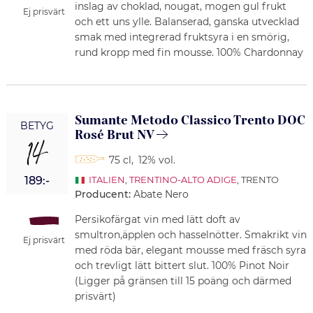
inslag av choklad, nougat, mogen gul frukt
Ej prisvärt
och ett uns ylle. Balanserad, ganska utvecklad
smak med integrerad fruktsyra i en smörig,
rund kropp med fin mousse. 100% Chardonnay
Sumante Metodo Classico Trento DOC
BETYG
Rosé Brut NV
14
75 cl
,
12% vol.
189:-
ITALIEN
,
TRENTINO-ALTO ADIGE
, TRENTO
Producent:
Abate Nero
Persikofärgat vin med lätt doft av
smultron,äpplen och hasselnötter. Smakrikt vin
Ej prisvärt
med röda bär, elegant mousse med fräsch syra
och trevligt lätt bittert slut. 100% Pinot Noir
(Ligger på gränsen till 15 poäng och därmed
prisvärt)